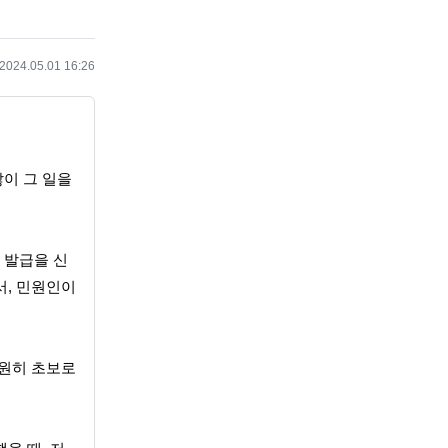
작성일
2024.05.01 16:26
이 그 일을
 발급을 신
서, 민원인이
영원히 초보로