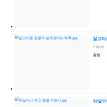
알고리즘
등록일
05.01
꿀잼
.
32살이