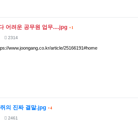
댓글
 어려운 공무원 업무....jpg
1
조회
2314
tps://www.joongang.co.kr/article/25166191#home
댓글
쥐의 진짜 결말.jpg
4
조회
2461