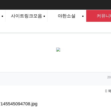
사이트링크모음
야한소설
커뮤니
작
20
목