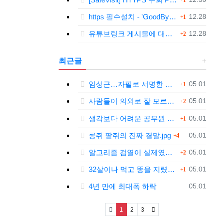
1
댓글
등록일
https 필수설치 - 'GoodByeDPI' 프로그램 다운로드<<
12.28
1
댓글
등록일
유튜브링크 게시물에 대한 안내와 삭제 요청 공지
12.28
2
최근글
댓글
등록일
임성근…자필로 서명한 문건 보니
05.01
1
댓글
등록일
사람들이 의외로 잘 모르는 '육개장'의 뜻.jpg
05.01
2
댓글
등록일
생각보다 어려운 공무원 업무....jpg
05.01
1
댓글
등록일
콩쥐 팥쥐의 진짜 결말.jpg
05.01
4
댓글
등록일
알고리즘 검열이 실제였다는 틱톡.jpg
05.01
2
댓글
등록일
32살이나 먹고 똥을 지렸다.jpg
05.01
1
등록일
4년 만에 최대폭 하락
05.01
(current)
1
2
3