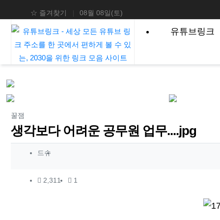
상단 네비
☆ 즐겨찾기
08월 08일(토)
메인 메뉴
유튜브링크
분류
꿀잼
생각보다 어려운 공무원 업무....jpg
작성자 정보
작성
드슈
컨텐츠 정보
조회
댓글
2,311
1
본문