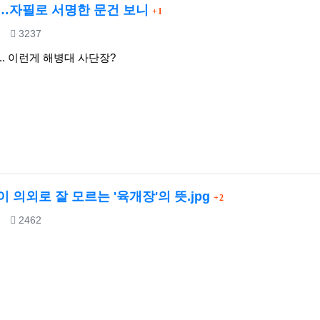
댓글
…자필로 서명한 문건 보니
1
조회
3237
.. 이런게 해병대 사단장?
댓글
 의외로 잘 모르는 '육개장'의 뜻.jpg
2
조회
2462