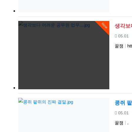
Now
생각보다
등록일
05.01
꿀잼
ht
콩쥐 팥
등록일
05.01
꿀잼
.