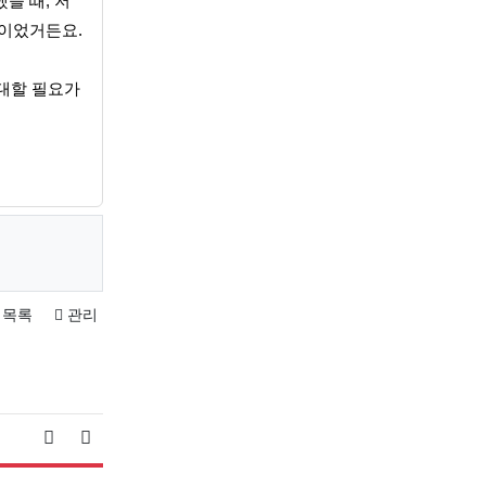
을 때, 저
글이었거든요.
관대할 필요가
목록
관리
게시물 정렬
게시판 검색