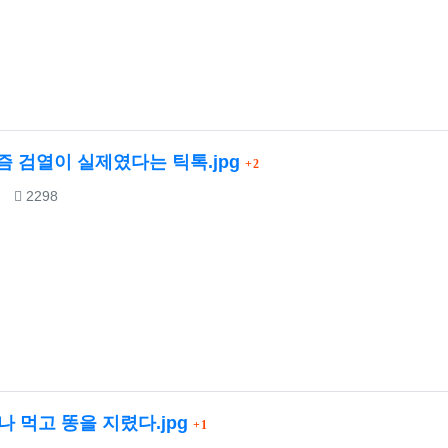
댓글
 검열이 실제였다는 틱톡.jpg
2
조회
2298
댓글
나 먹고 똥을 지렸다.jpg
1