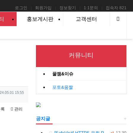
로그인
회원가입
정보찾기
1:1문의
접속자 821
사이
티
홍보게시판
고객센터
커뮤니티
꿀잼&이슈
포토&움짤
성일
24.05.01 15:55
록
관리
공지글
댓글
등록일
[SafeVisit] HTTPS 우회 PC 필수설치!, 모바일 최강속도
12.30