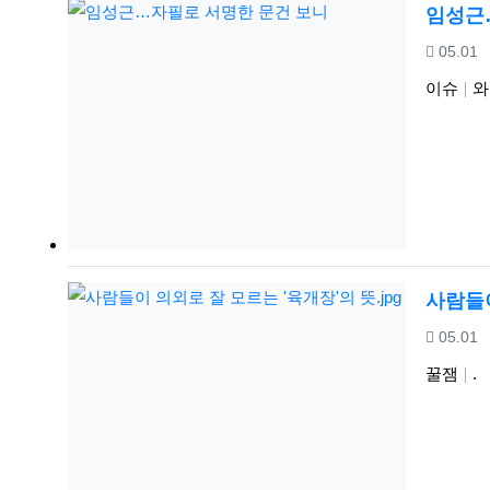
임성근
등록일
05.01
이슈
와
사람들이
등록일
05.01
꿀잼
.