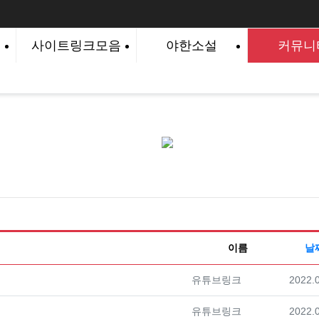
사이트링크모음
야한소설
커뮤니
이름
날
등록자
등록일
유튜브링크
2022.
등록자
등록일
유튜브링크
2022.