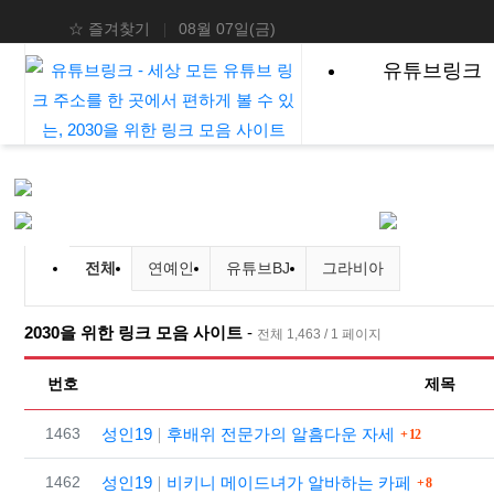
상단 네비
☆ 즐겨찾기
08월 07일(금)
메인 메뉴
유튜브링크
포토&움짤 분류 목록
전체
연예인
유튜브BJ
그라비아
2030을 위한 링크 모음 사이트
-
전체 1,463 / 1 페이지
번호
제목
댓글
번호
1463
성인19
후배위 전문가의 알흠다운 자세
12
댓글
번호
1462
성인19
비키니 메이드녀가 알바하는 카페
8