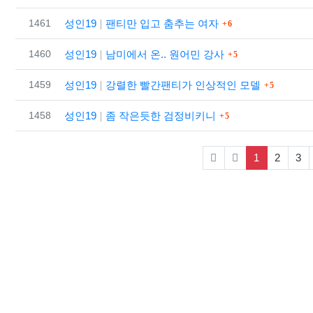
댓글
번호
1461
성인19
팬티만 입고 춤추는 여자
6
댓글
번호
1460
성인19
남미에서 온.. 원어민 강사
5
댓글
번호
1459
성인19
강렬한 빨간팬티가 인상적인 모델
5
댓글
번호
1458
성인19
좀 작은듯한 검정비키니
5
(current)
1
2
3