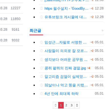
1
조회
03.28
12227
댓글
등록일
https 필수설치 - 'GoodByeDPI' 프로그램 다운로드<<
12.28
1
댓글
등록일
유튜브링크 게시물에 대한 안내와 삭제 요청 공지
12.28
2
조회
03.28
11850
조회
03.28
9161
최근글
조회
03.28
9332
댓글
등록일
임성근…자필로 서명한 문건 보니
05.01
1
댓글
등록일
사람들이 의외로 잘 모르는 '육개장'의 뜻.jpg
05.01
2
댓글
등록일
생각보다 어려운 공무원 업무....jpg
05.01
1
댓글
등록일
콩쥐 팥쥐의 진짜 결말.jpg
05.01
4
댓글
등록일
알고리즘 검열이 실제였다는 틱톡.jpg
05.01
2
댓글
등록일
32살이나 먹고 똥을 지렸다.jpg
05.01
1
등록일
4년 만에 최대폭 하락
05.01
(current)
1
2
3