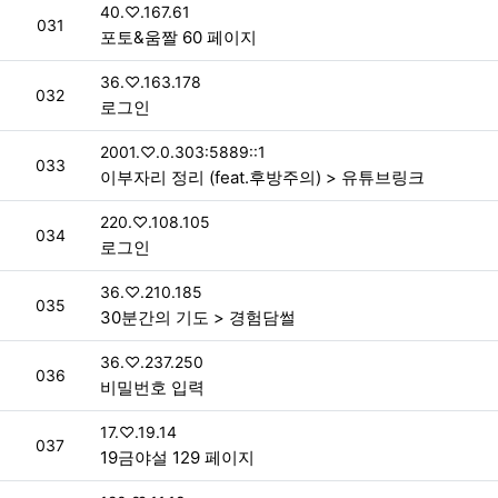
접속자
40.♡.167.61
번호
031
포토&움짤 60 페이지
접속자
36.♡.163.178
번호
032
로그인
접속자
2001.♡.0.303:5889::1
번호
033
이부자리 정리 (feat.후방주의) > 유튜브링크
접속자
220.♡.108.105
번호
034
로그인
접속자
36.♡.210.185
번호
035
30분간의 기도 > 경험담썰
접속자
36.♡.237.250
번호
036
비밀번호 입력
접속자
17.♡.19.14
번호
037
19금야설 129 페이지