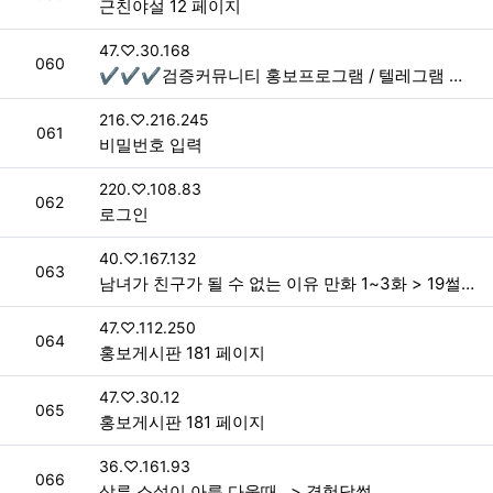
근친야설 12 페이지
접속자
47.♡.30.168
번호
060
✔️✔️✔️검증커뮤니티 홍보프로그램 / 텔레그램 자동 홍보프로그램 / 카카오톡 파워볼 오토픽 / DB추출프로그램✔️✔️✔️✔ - #먹튀검증사이트 자동홍보# > 홍보게시판
접속자
216.♡.216.245
번호
061
비밀번호 입력
접속자
220.♡.108.83
번호
062
로그인
접속자
40.♡.167.132
번호
063
남녀가 친구가 될 수 없는 이유 만화 1~3화 > 19썰만화
접속자
47.♡.112.250
번호
064
홍보게시판 181 페이지
접속자
47.♡.30.12
번호
065
홍보게시판 181 페이지
접속자
36.♡.161.93
번호
066
삼류 소설이 아름 다울때.. > 경험담썰