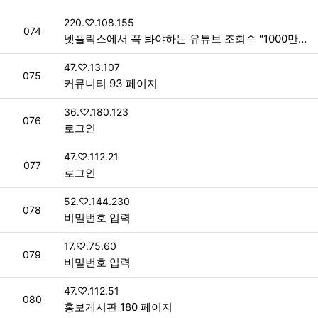
접속자
220.♡.108.155
번호
074
넷플릭스에서 꼭 봐야하는 유튜브 조회수 "1000만"을 넘은 다크 판타지 애니 《체인소 맨》 몰아보기 > 유튜브링크
접속자
47.♡.13.107
번호
075
커뮤니티 93 페이지
접속자
36.♡.180.123
번호
076
로그인
접속자
47.♡.112.21
번호
077
로그인
접속자
52.♡.144.230
번호
078
비밀번호 입력
접속자
17.♡.75.60
번호
079
비밀번호 입력
접속자
47.♡.112.51
번호
080
홍보게시판 180 페이지