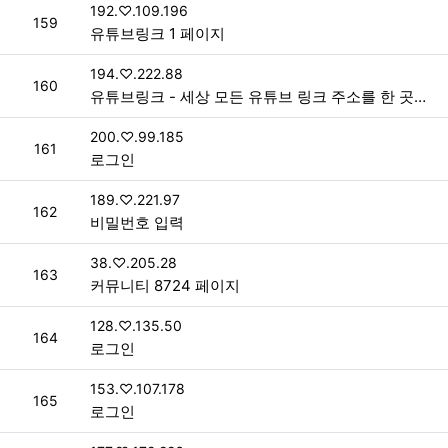
접속자
192.♡.109.196
번호
159
유튜브링크 1 페이지
접속자
194.♡.222.88
번호
160
유튜브링크 - 세상 모든 유튜브 링크 주소를 한 곳에서 편하게 볼 수 있는, 2030을 위한 링크 모음 사이트
접속자
200.♡.99.185
번호
161
로그인
접속자
189.♡.221.97
번호
162
비밀번호 입력
접속자
38.♡.205.28
번호
163
커뮤니티 8724 페이지
접속자
128.♡.135.50
번호
164
로그인
접속자
153.♡.107.178
번호
165
로그인