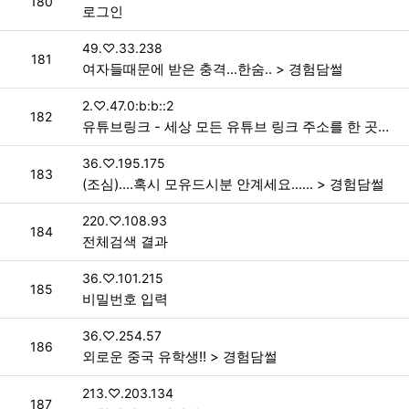
번호
180
로그인
접속자
49.♡.33.238
번호
181
여자들때문에 받은 충격...한숨.. > 경험담썰
접속자
2.♡.47.0:b:b::2
번호
182
유튜브링크 - 세상 모든 유튜브 링크 주소를 한 곳에서 편하게 볼 수 있는, 2030을 위한 링크 모음 사이트
접속자
36.♡.195.175
번호
183
(조심)....혹시 모유드시분 안계세요...... > 경험담썰
접속자
220.♡.108.93
번호
184
전체검색 결과
접속자
36.♡.101.215
번호
185
비밀번호 입력
접속자
36.♡.254.57
번호
186
외로운 중국 유학생!! > 경험담썰
접속자
213.♡.203.134
번호
187