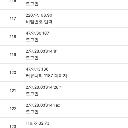
번호
116
로그인
접속자
220.♡.108.90
번호
117
비밀번호 입력
접속자
47.♡.30.187
번호
118
로그인
접속자
2.♡.28.0:f814:8::
번호
119
로그인
접속자
47.♡.13.136
번호
120
커뮤니티 1187 페이지
접속자
2.♡.28.0:f814:28::
번호
121
로그인
접속자
2.♡.28.0:f814:1a::
번호
122
로그인
접속자
116.♡.32.73
번호
123