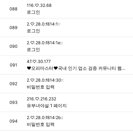
접속자
116.♡.32.68
번호
088
로그인
접속자
2.♡.28.0:f814:1::
번호
089
로그인
접속자
2.♡.28.0:f814:1e::
번호
090
로그인
접속자
47.♡.30.177
번호
091
❤️오피마스터❤️국내 인기 업소 검증 커뮤니티 웹사이트 opmaster1.com 내 주변 기반 업소를 보여드리는 오피마스터입니다❤️ - 풋마사지 > 홍보게시판
접속자
2.♡.28.0:f814:30::
번호
092
비밀번호 입력
접속자
216.♡.216.232
번호
093
유부녀야설 1 페이지
접속자
2.♡.28.0:f814:2b::
번호
094
비밀번호 입력