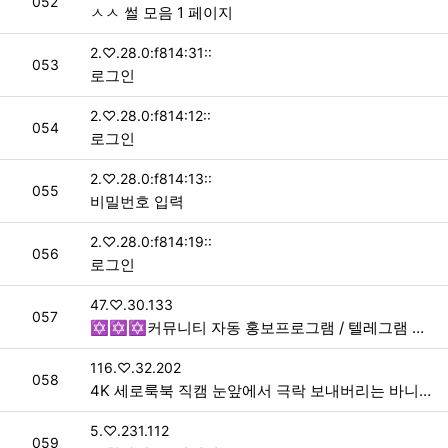
번호
052
ㅅㅅ 썰 모음 1 페이지
접속자
2.♡.28.0:f814:31::
번호
053
로그인
접속자
2.♡.28.0:f814:12::
번호
054
로그인
접속자
2.♡.28.0:f814:13::
번호
055
비밀번호 입력
접속자
2.♡.28.0:f814:19::
번호
056
로그인
접속자
47.♡.30.133
번호
057
✡️✡️✡️커뮤니티 자동 홍보프로그램 / 텔레그램 자동 홍보프로그램 / 카카오톡 파워볼 오토픽 / DB추출프로그램✡️✡️✡️ - #DB추출프로그램 > 홍보게시판
접속자
116.♡.32.202
번호
058
4K 세로룩북 직캠 눈앞에서 극락 보내버리는 바니걸ㅣ코스플레이 cosplay LOOKBOOK 이미호 > 유튜브링크
접속자
5.♡.231.112
번호
059