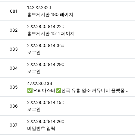
접속자
142.♡.232.1
번호
081
홍보게시판 180 페이지
접속자
2.♡.28.0:f814:22::
번호
082
홍보게시판 1511 페이지
접속자
2.♡.28.0:f814:3c::
번호
083
로그인
접속자
2.♡.28.0:f814:29::
번호
084
로그인
접속자
47.♡.30.136
번호
085
✅오피마스터✅전국 유흥 업소 커뮤니티 플랫폼 opmaster1.com 내 주변 업소 OPmaster✅ - 오일마사지 > 홍보게시판
접속자
2.♡.28.0:f814:15::
번호
086
로그인
접속자
2.♡.28.0:f814:26::
번호
087
비밀번호 입력