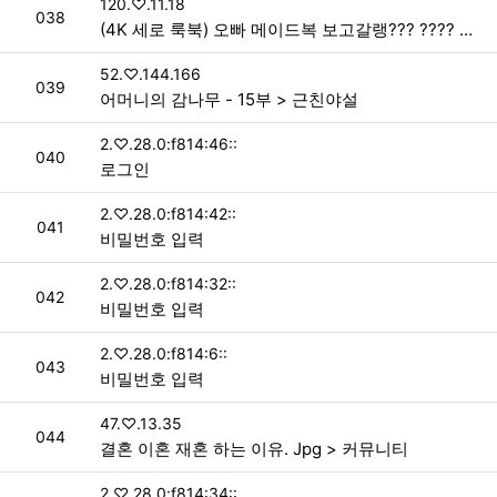
접속자
120.♡.11.18
번호
038
(4K 세로 룩북) 오빠 메이드복 보고갈랭??? ???? 섹시 큐티 코스튬 룩북 > 유튜브링크
접속자
52.♡.144.166
번호
039
어머니의 감나무 - 15부 > 근친야설
접속자
2.♡.28.0:f814:46::
번호
040
로그인
접속자
2.♡.28.0:f814:42::
번호
041
비밀번호 입력
접속자
2.♡.28.0:f814:32::
번호
042
비밀번호 입력
접속자
2.♡.28.0:f814:6::
번호
043
비밀번호 입력
접속자
47.♡.13.35
번호
044
결혼 이혼 재혼 하는 이유. Jpg > 커뮤니티
접속자
2.♡.28.0:f814:34::