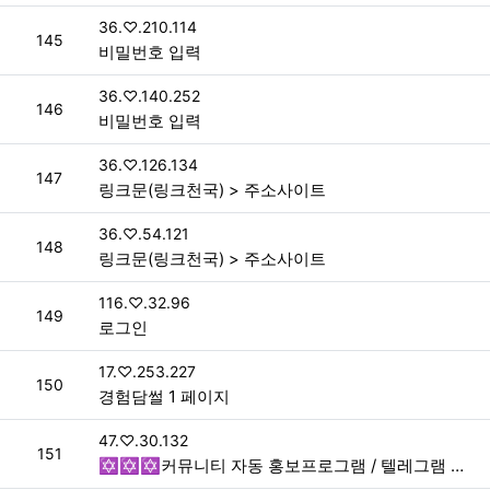
접속자
36.♡.210.114
번호
145
비밀번호 입력
접속자
36.♡.140.252
번호
146
비밀번호 입력
접속자
36.♡.126.134
번호
147
링크문(링크천국) > 주소사이트
접속자
36.♡.54.121
번호
148
링크문(링크천국) > 주소사이트
접속자
116.♡.32.96
번호
149
로그인
접속자
17.♡.253.227
번호
150
경험담썰 1 페이지
접속자
47.♡.30.132
번호
151
✡️✡️✡️커뮤니티 자동 홍보프로그램 / 텔레그램 자동 홍보프로그램 / 카카오톡 파워볼 오토픽 / DB추출프로그램✡️✡️✡️ - #웹문서자동광고 > 홍보게시판