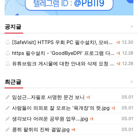
공지글
[SafeVisit] HTTPS 우회 PC 필수설치!, 모바일 최강속도
댓글
등록일
12.30
1
https 필수설치 - 'GoodByeDPI' 프로그램 다운로드<<
댓글
등록일
12.28
1
유튜브링크 게시물에 대한 안내와 삭제 요청 공지
댓글
등록일
12.28
2
최근글
임성근…자필로 서명한 문건 보니
댓글
등록일
05.01
1
사람들이 의외로 잘 모르는 '육개장'의 뜻.jpg
댓글
등록일
05.01
2
생각보다 어려운 공무원 업무....jpg
댓글
등록일
05.01
1
콩쥐 팥쥐의 진짜 결말.jpg
댓글
등록일
05.01
4