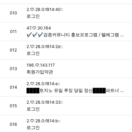
접속자
2.♡.28.0:f814:40::
번호
010
로그인
접속자
47.♡.30.164
번호
011
✔️✔️✔️검증커뮤니티 홍보프로그램 / 텔레그램 자동 홍보프로그램 / 카카오톡 파워볼 오토픽 / DB추출프로그램✔️✔️✔️✔ - 카지노 홍보프로그램 > 홍보게시판
접속자
2.♡.28.0:f814:2d::
번호
012
로그인
접속자
196.♡.143.117
번호
013
회원가입약관
접속자
2.♡.28.0:f814:e::
번호
014
████토지노 유일 루징 당일 정산████파트너 모집████ > 홍보게시판
접속자
2.♡.28.0:f814:33::
번호
015
로그인
접속자
2.♡.28.0:f814:b::
번호
016
로그인