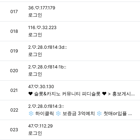
접속자
36.♡.177.179
번호
017
로그인
접속자
116.♡.32.223
번호
018
로그인
접속자
2.♡.28.0:f814:3d::
번호
019
로그인
접속자
2.♡.28.0:f814:1b::
번호
020
로그인
접속자
47.♡.30.130
번호
021
❤️ 슬롯&카지노 커뮤니티 피디슬롯 ❤️ > 홍보게시판
접속자
2.♡.28.0:f814:3::
번호
022
❄️ 하이클릭 ❄️ 보증금 3억예치 ❄️ 첫매or입플 ❄️ 실시간콤프 ❄️ 페이백OK ❄️ 환전무제한 ❄️ > 홍보게시판
접속자
47.♡.112.29
번호
023
로그인