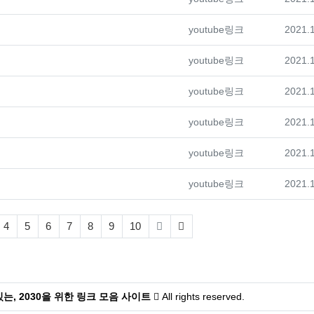
등록자
등록일
youtube링크
2021.
등록자
등록일
youtube링크
2021.
등록자
등록일
youtube링크
2021.
등록자
등록일
youtube링크
2021.
등록자
등록일
youtube링크
2021.
등록자
등록일
youtube링크
2021.
4
5
6
7
8
9
10
는, 2030을 위한 링크 모음 사이트
All rights reserved.