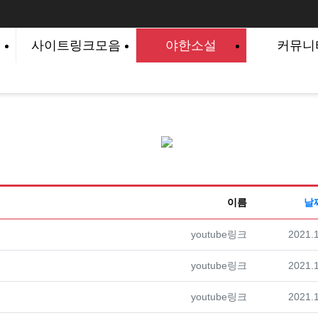
사이트링크모음
야한소설
커뮤니
이름
날
등록자
등록일
youtube링크
2021.
등록자
등록일
youtube링크
2021.
등록자
등록일
youtube링크
2021.