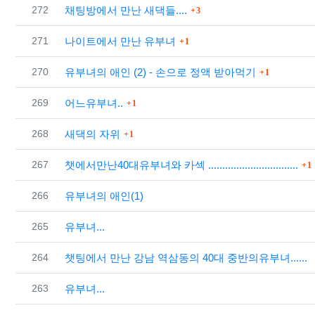
댓글
번호
272
채팅방에서 만난 새댁들....
3
댓글
번호
271
나이트에서 만난 유부녀
1
댓글
번호
270
유부녀의 애인 (2) - 손으로 정액 받아먹기
1
댓글
번호
269
어느유부녀..
1
댓글
번호
268
새댁의 자위
1
댓
번호
267
챗에서만난40대유부녀와 카섹 ................................
1
번호
266
유부녀의 애인(1)
번호
265
유부녀...
번호
264
챗팅에서 만난 강남 역삼동의 40대 중반의유부녀......
번호
263
유부녀...