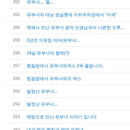
번호
262
유부녀.... 멜...
번호
261
유부녀와 대낮 잠실롯데 지하주차장에서 "카섹"
번호
260
챗해서 만난 유부녀 음악 선생님과의 나른한 오후...
번호
259
2년전 이웃집 여자(유부녀...
번호
258
24살 유부녀의 협박(?)
번호
257
찜질방에서 유부녀와섹스 2부 올립니다.
번호
256
찜질방에서 유부녀와의 섹스
번호
255
발정난 유부녀...
번호
254
발정난 유부녀...
번호
253
채팅으로 만난 유부녀 이야기 입니다
번호
252
내가 먹은 멜친구 였던 유부녀..