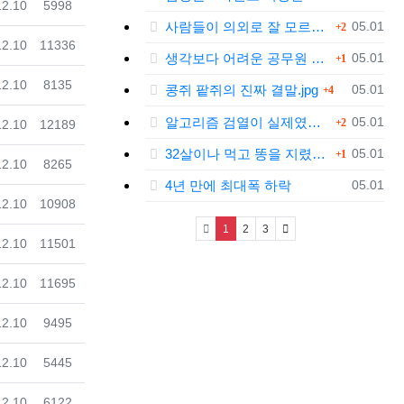
조회
12.10
5998
댓글
등록일
사람들이 의외로 잘 모르는 '육개장'의 뜻.jpg
05.01
2
조회
12.10
11336
댓글
등록일
생각보다 어려운 공무원 업무....jpg
05.01
1
조회
12.10
8135
댓글
등록일
콩쥐 팥쥐의 진짜 결말.jpg
05.01
4
댓글
등록일
알고리즘 검열이 실제였다는 틱톡.jpg
05.01
2
조회
12.10
12189
댓글
등록일
32살이나 먹고 똥을 지렸다.jpg
05.01
1
조회
12.10
8265
등록일
4년 만에 최대폭 하락
05.01
조회
12.10
10908
(current)
1
2
3
조회
12.10
11501
조회
12.10
11695
조회
12.10
9495
조회
12.10
5445
조회
12.10
6122