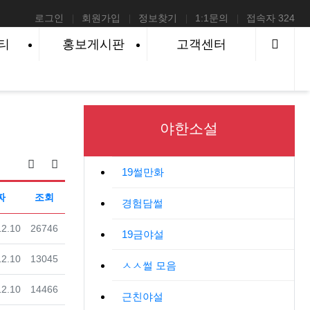
로그인
회원가입
정보찾기
1:1문의
접속자 324
사이
티
홍보게시판
고객센터
야한소설
게시물 정렬
19썰만화
게시판 검색
짜
조회
경험담썰
조회
12.10
26746
19금야설
조회
12.10
13045
ㅅㅅ썰 모음
조회
12.10
14466
근친야설