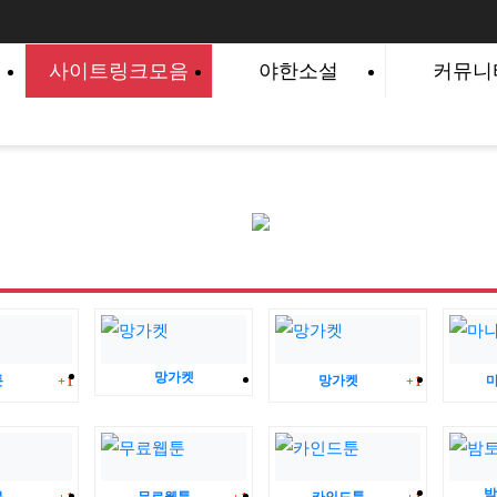
사이트링크모음
야한소설
커뮤니
댓글
망가켓
댓글
툰
망가켓
1
1
댓글
댓글
댓글
밤