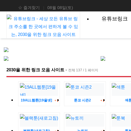
상단 네비
☆ 즐겨찾기
08월 08일(토)
메인 메뉴
유튜브링크
2030을 위한 링크 모음 사이트
-
전체 137 / 1 페이지
댓글
댓글
19ALL웹툰[19올넷]
툰코 시즌2
섹
1
1
댓글
댓글