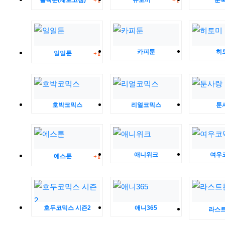
블랙툰(새로고침)
뉴토끼
툰
1
1
댓글
카피툰
히
일일툰
1
호박코믹스
리얼코믹스
툰
댓글
애니위크
여우
에스툰
1
호두코믹스 시즌2
애니365
라스