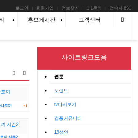
로그인
회원가입
정보찾기
1:1문의
접속자 891
사이
티
홍보게시판
고객센터
사이트링크모음
게시물 정렬
웹툰
게시판 검색
토렌트
tv다시보기
댓글
마나토끼
1
검증커뮤니티
19성인
토끼 시즌2