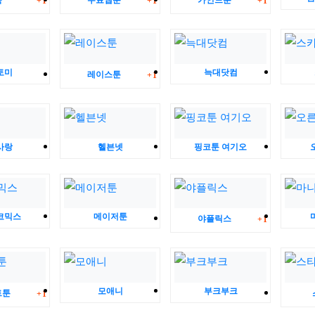
북
무료웹툰
카인드툰
1
1
1
토미
댓글
늑대닷컴
레이스툰
1
사랑
헬븐넷
핑코툰 여기오
코믹스
메이저툰
댓글
야플릭스
1
댓글
모애니
부크부크
트툰
1