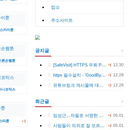
업소
주소사이트
스카이툰
공지글
오른손웹툰
댓글
등록일
[SafeVisit] HTTPS 우회 PC 필수설치!, 모바일 최강속도
12.30
1
댓글
등록일
https 필수설치 - 'GoodByeDPI' 프로그램 다운로드<<
12.28
1
댓글
등록일
유튜브링크 게시물에 대한 안내와 삭제 요청 공지
12.28
2
마니코믹스
최근글
댓글
등록일
임성근…자필로 서명한 문건 보니
05.01
1
댓글
스타툰
1
댓글
등록일
사람들이 의외로 잘 모르는 '육개장'의 뜻.jpg
05.01
2