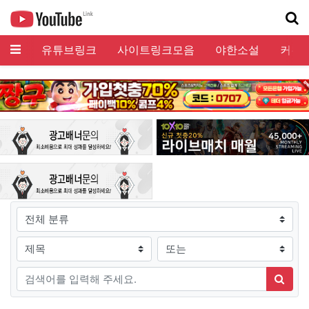
메뉴
유튜브링크
사이트링크모음
야한소설
커뮤
기
그룹
검색조건
검색방법
검색어
검색