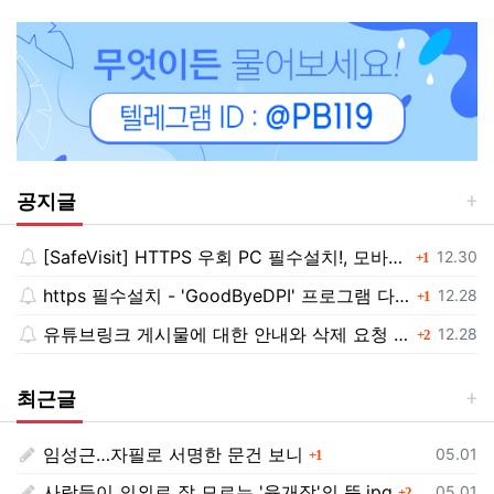
공지글
[SafeVisit] HTTPS 우회 PC 필수설치!, 모바일 최강속도
댓글
등록일
12.30
1
https 필수설치 - 'GoodByeDPI' 프로그램 다운로드<<
댓글
등록일
12.28
1
유튜브링크 게시물에 대한 안내와 삭제 요청 공지
댓글
등록일
12.28
2
최근글
임성근…자필로 서명한 문건 보니
댓글
등록일
05.01
1
사람들이 의외로 잘 모르는 '육개장'의 뜻.jpg
댓글
등록일
05.01
2