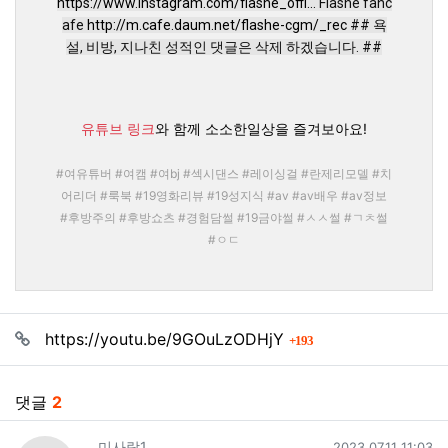
https://www.instagram.com/flashe_offi...
Flashe fanc
afe
http://m.cafe.daum.net/flashe-cgm/_rec
## 욕
설, 비방, 지나친 성적인 댓글은 삭제 하겠습니다. ##
유튜브 링크
와 함께 소소한일상을 즐겨보아요!
#여유튜버 #여캠 #여bj #섹시댄스 #레이싱걸 #란제리모델 #치
어리더 #룩북 #19영화리뷰 #19성지식 #av #av배우 #av정보
#후방주의 #후방쇼츠 #경험담썰 #19금야썰 #ㅅㅅ썰 #ㄱㅊ썰
#ㅇㄷ
관련자료
회 연결
https://youtu.be/9GOuLzODHjY
193
댓글
2
작성일
미사랑1
2023.07.11 11:03