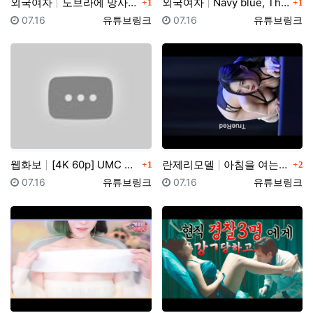
댓글
댓글
외국여자
노브라에 망사스타킹 입고 팬티리뷰하는 일본아줌마 가정부…
외국여자
Navy blue, The Big Cup Bras, e…
1
1
등록일
등록자
등록일
등록자
07.16
유튜브링크
07.16
유튜브링크
댓글
댓글
웹화보
[4K 60p] UMC X 팬더티비 MotorShow …
란제리모델
아침을 여는 ~ 란제리 런웨이 2023 COVER GI…
1
2
등록일
등록자
등록일
등록자
07.16
유튜브링크
07.16
유튜브링크