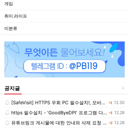
게임
취미.라이프
미분류
공지글
[SafeVisit] HTTPS 우회 PC 필수설치!, 모바일 최강속도
댓글
등록일
12.30
1
https 필수설치 - 'GoodByeDPI' 프로그램 다운로드<<
댓글
등록일
12.28
1
유튜브링크 게시물에 대한 안내와 삭제 요청 공지
댓글
등록일
12.28
2