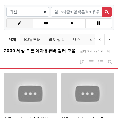
검색조건
검색어
검색
유튜브링크 분류 목록
이전 분류
다음
전체
BJ유투버
레이싱걸
댄스
걸그룹
연예
2030 세상 모든 여자유튜버 랭커 모음
-
전체 6,707 / 1 페이지
게시물 정렬
리스트 스타일
웹진 스타
게시