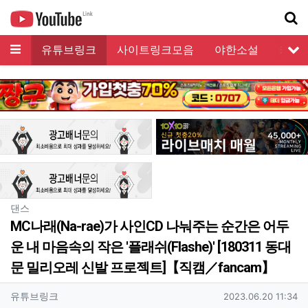
메뉴
유튜브링크
사이트링크모음
야한소설
커뮤
서
기
분류
댄스
MC나래(Na-rae)가 사인CD 나눠주는 순간은 어두
운 내 마음속의 작은 '플래쉬(Flashe)' [180311 동대
문 밀리오레 신발 프로젝트]【직캠／fancam】
작성자 정보
작성
작성일
유튜브링크
2023.06.20 11:34