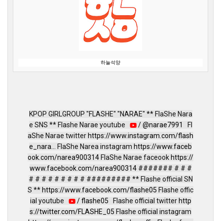
하늘석양
KPOP GIRLGROUP "FLASHE" "NARAE" ** FlaShe Nara
e SNS ** Flashe Narae youtube
/ @narae7991
Fl
aShe Narae twitter
https://www.instagram.com/flash
e_nara...
FlaShe Narea instagram
https://www.faceb
ook.com/narea900314
FlaShe Narae faceook
https://
www.facebook.com/narea900314
####### # # #
# # # # # # # # # ######### ** Flashe official SN
S **
https://www.facebook.com/flashe05
Flashe offic
ial youtube
/ flashe05
Flashe official twitter
http
s://twitter.com/FLASHE_05
Flashe official instagram