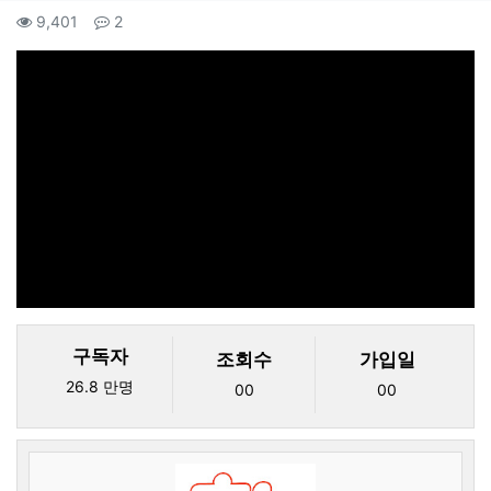
컨텐츠 정보
조회
댓글
9,401
2
본문
구독자
조회수
가입일
26.8 만명
00
00