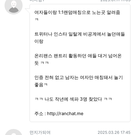
미사랑1님의 댓글
여자들이랑 1:1랜덤매칭으로 노는곳 알려줌
ㅋ
트위터나 인스타 일탈계 비공계에서 놀던애들
이랑
온리팬스 팬트리 활동하던 애들 대거 넘어온
듯 ㅋㅋ
인증 전혀 없고 남자는 여자만 매칭돼서 놀기
좋음ㅋ
ㅋㅋ 나도 작년에 섹파 3명 찾았다 ㅋㅋ
주소 :
http://ranchat.me
먼지가되여님의 댓글
작성일
먼지가되여
2025.03.26 17:45