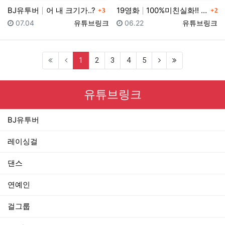
댓글
댓글
BJ유투버
어 내 크기가..?
19영화
100%미친실화!! 이게 실제로 있었던 일이랍니다...…
3
2
등록일
등록자
등록일
등록자
07.04
유튜브링크
06.22
유튜브링크
(current)
1
2
3
4
5
유튜브링크
BJ유투버
레이싱걸
댄스
연예인
걸그룹