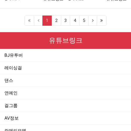
(current)
1
2
3
4
5
유튜브링크
BJ유투버
레이싱걸
댄스
연예인
걸그룹
AV정보
란제리모델