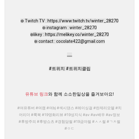
❄️ Twitch TV : 
https://www.twitch.tv/winter_28270
❄️ instagram : winter_28270

❄️likey : 
https://melikey.co/winter_28270
❄️ contact : cocolate422@gmail.com

⎽⎽

#트위치
#트위치클립
유튜브 링크
와 함께 소소한일상을 즐겨보아요!
#여유튜버 #여캠 #여bj #섹시댄스 #레이싱걸 #란제리모델 #치
어리더 #룩북 #19영화리뷰 #19성지식 #av #av배우 #av정보
#후방주의 #후방쇼츠 #경험담썰 #19금야썰 #ㅅㅅ썰 #ㄱㅊ썰
#ㅇㄷ