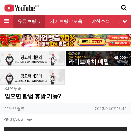
메뉴
유튜브링크
사이트링크모음
야한소설
커뮤
서
기
분류
BJ유투버
입으면 합법 휴방 가능?
작성자 정보
작성
작성일
유튜브링크
2023.04.07 18:44
컨텐츠 정보
조회
댓글
31,566
1
본문