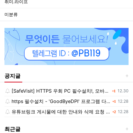
취미.라이프
미분류
공지글
[SafeVisit] HTTPS 우회 PC 필수설치!, 모바일 최강속도
댓글
등록일
12.30
1
https 필수설치 - 'GoodByeDPI' 프로그램 다운로드<<
댓글
등록일
12.28
1
유튜브링크 게시물에 대한 안내와 삭제 요청 공지
댓글
등록일
12.28
2
최근글