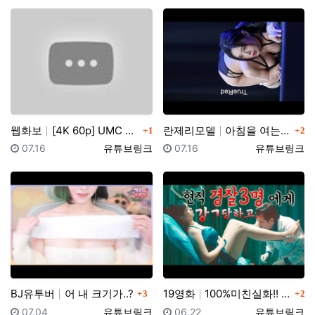
댓글
댓글
웹화보
[4K 60p] UMC X 팬더티비 MotorShow …
란제리모델
아침을 여는 ~ 란제리 런웨이 2023 COVER GI…
1
2
등록일
등록자
등록일
등록자
07.16
유튜브링크
07.16
유튜브링크
댓글
댓글
BJ유투버
어 내 크기가..?
19영화
100%미친실화!! 이게 실제로 있었던 일이랍니다...…
3
2
등록일
등록자
등록일
등록자
07.04
유튜브링크
06.22
유튜브링크