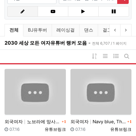
검색
유튜브링크 분류 목록
이전 분류
다음
전체
BJ유투버
레이싱걸
댄스
걸그룹
연예
2030 세상 모든 여자유튜버 랭커 모음
-
전체 6,707 / 1 페이지
게시물 정렬
리스트 스타일
웹진 스타
게시
댓글
댓글
외국여자
노브라에 망사스타킹 입고 팬티리뷰하는 일본아줌마 가정부…
외국여자
Navy blue, The Big Cup Bras, e…
1
1
등록일
등록자
등록일
등록자
07.16
유튜브링크
07.16
유튜브링크