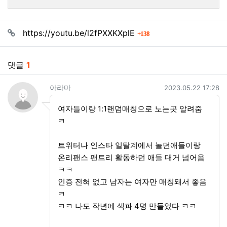
관련자료
회 연결
https://youtu.be/l2fPXXKXplE
138
댓글
1
아라마님의 댓글
작성일
아라마
2023.05.22 17:28
여자들이랑 1:1랜덤매칭으로 노는곳 알려줌
ㅋ
트위터나 인스타 일탈계에서 놀던애들이랑
온리팬스 팬트리 활동하던 애들 대거 넘어옴
ㅋㅋ
인증 전혀 없고 남자는 여자만 매칭돼서 좋음
ㅋ
ㅋㅋ 나도 작년에 섹파 4명 만들었다 ㅋㅋ