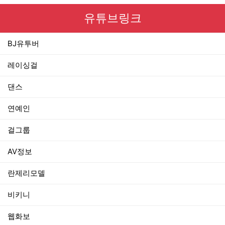
유튜브링크
BJ유투버
레이싱걸
댄스
연예인
걸그룹
AV정보
란제리모델
비키니
웹화보