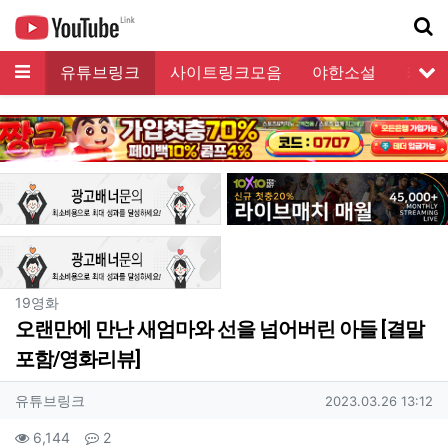
메뉴
유튜브링크
사이트링크모음
야한소설
커뮤
서
기
분류
19영화
오랜만에 만난 새엄마와 선을 넘어버린 아들 [결말
포함/영화리뷰]
작성자 정보
작성
작성일
유튜브링크
2023.03.26 13:12
컨텐츠 정보
조회
댓글
6,144
2