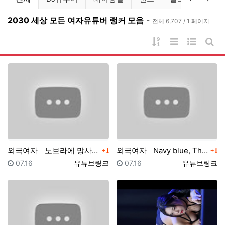
2030 세상 모든 여자유튜버 랭커 모음
-
전체 6,707 / 1 페이지
게시물 정렬
리스트 스타일
웹진 스타
게시
댓글
댓글
외국여자
노브라에 망사스타킹 입고 팬티리뷰하는 일본아줌마 가정부…
외국여자
Navy blue, The Big Cup Bras, e…
1
1
등록일
등록자
등록일
등록자
07.16
유튜브링크
07.16
유튜브링크