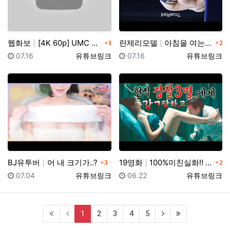
댓글
댓글
웹화보
[4K 60p] UMC X 팬더티비 MotorShow …
란제리모델
아침을 여는 ~ 란제리 런웨이 2023 COVER GI…
1
2
등록일
등록자
등록일
등록자
07.16
유튜브링크
07.16
유튜브링크
댓글
댓글
BJ유투버
어 내 크기가..?
19영화
100%미친실화!! 이게 실제로 있었던 일이랍니다...…
3
2
등록일
등록자
등록일
등록자
07.04
유튜브링크
06.22
유튜브링크
(current)
1
2
3
4
5