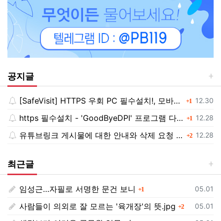
공지글
[SafeVisit] HTTPS 우회 PC 필수설치!, 모바일 최강속도
댓글
등록일
12.30
1
https 필수설치 - 'GoodByeDPI' 프로그램 다운로드<<
댓글
등록일
12.28
1
유튜브링크 게시물에 대한 안내와 삭제 요청 공지
댓글
등록일
12.28
2
최근글
임성근…자필로 서명한 문건 보니
댓글
등록일
05.01
1
사람들이 의외로 잘 모르는 '육개장'의 뜻.jpg
댓글
등록일
05.01
2