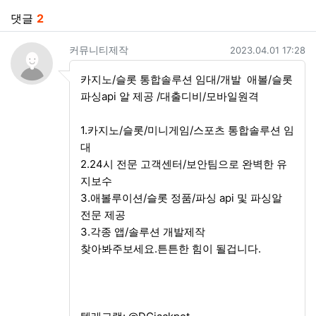
댓글
2
커뮤니티제작님의 댓글
작성일
커뮤니티제작
2023.04.01 17:28
카지노/슬롯 통합솔루션 임대/개발 애볼/슬롯
파싱api 알 제공 /대출디비/모바일원격
1.카지노/슬롯/미니게임/스포츠 통합솔루션 임
대
2.24시 전문 고객센터/보안팀으로 완벽한 유
지보수
3.애볼루이션/슬롯 정품/파싱 api 및 파싱알
전문 제공
3.각종 앱/솔루션 개발제작
찾아봐주보세요.튼튼한 힘이 될겁니다.