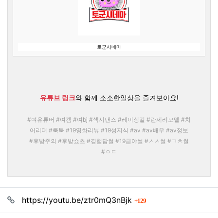
토군시네마
유튜브 링크
와 함께 소소한일상을 즐겨보아요!
#여유튜버 #여캠 #여bj #섹시댄스 #레이싱걸 #란제리모델 #치
어리더 #룩북 #19영화리뷰 #19성지식 #av #av배우 #av정보
#후방주의 #후방쇼츠 #경험담썰 #19금야썰 #ㅅㅅ썰 #ㄱㅊ썰
#ㅇㄷ
관련자료
회 연결
https://youtu.be/ztr0mQ3nBjk
129