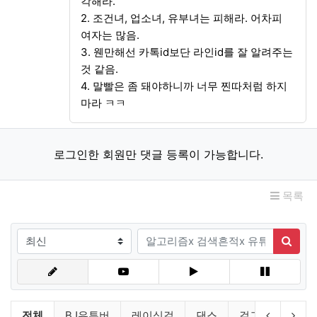
각해라.
2. 조건녀, 업소녀, 유부녀는 피해라. 어차피
여자는 많음.
3. 웬만해선 카톡id보단 라인id를 잘 알려주는
것 같음.
4. 말빨은 좀 돼야하니까 너무 찐따처럼 하지
마라 ㅋㅋ
로그인한 회원만 댓글 등록이 가능합니다.
목록
검색조건
검색어
검색
유튜브링크 분류 목록
이전 분류
다음
전체
BJ유투버
레이싱걸
댄스
걸그룹
연예