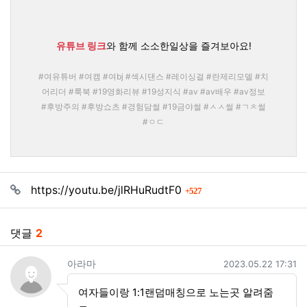
유튜브 링크
와 함께 소소한일상을 즐겨보아요!
#여유튜버 #여캠 #여bj #섹시댄스 #레이싱걸 #란제리모델 #치
어리더 #룩북 #19영화리뷰 #19성지식 #av #av배우 #av정보
#후방주의 #후방쇼츠 #경험담썰 #19금야썰 #ㅅㅅ썰 #ㄱㅊ썰
#ㅇㄷ
관련자료
회 연결
https://youtu.be/jlRHuRudtF0
527
댓글
2
아라마님의 댓글
작성일
아라마
2023.05.22 17:31
여자들이랑 1:1랜덤매칭으로 노는곳 알려줌