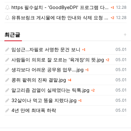
https 필수설치 - 'GoodByeDPI' 프로그램 다운로드<<
댓글
등록일
12.28
1
유튜브링크 게시물에 대한 안내와 삭제 요청 공지
댓글
등록일
12.28
2
최근글
임성근…자필로 서명한 문건 보니
댓글
등록일
05.01
1
사람들이 의외로 잘 모르는 '육개장'의 뜻.jpg
댓글
등록일
05.01
2
생각보다 어려운 공무원 업무....jpg
댓글
등록일
05.01
1
콩쥐 팥쥐의 진짜 결말.jpg
댓글
등록일
05.01
4
알고리즘 검열이 실제였다는 틱톡.jpg
댓글
등록일
05.01
2
32살이나 먹고 똥을 지렸다.jpg
댓글
등록일
05.01
1
4년 만에 최대폭 하락
등록일
05.01