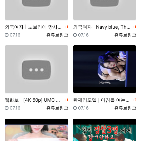
댓글
댓글
외국여자
노브라에 망사스타킹 입고 팬티리뷰하는 일본아줌마 가정부…
외국여자
Navy blue, The Big Cup Bras, e…
1
1
등록일
등록자
등록일
등록자
07.16
유튜브링크
07.16
유튜브링크
댓글
댓글
웹화보
[4K 60p] UMC X 팬더티비 MotorShow …
란제리모델
아침을 여는 ~ 란제리 런웨이 2023 COVER GI…
1
2
등록일
등록자
등록일
등록자
07.16
유튜브링크
07.16
유튜브링크