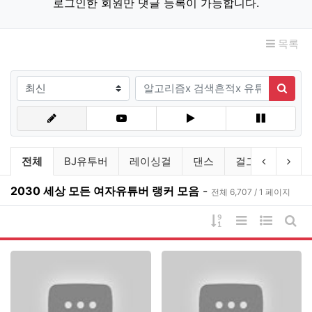
로그인한 회원만 댓글 등록이 가능합니다.
목록
검색조건
검색어
검색
유튜브링크 분류 목록
이전 분류
다음
전체
BJ유투버
레이싱걸
댄스
걸그룹
연예
2030 세상 모든 여자유튜버 랭커 모음
-
전체 6,707 / 1 페이지
게시물 정렬
리스트 스타일
웹진 스타
게시