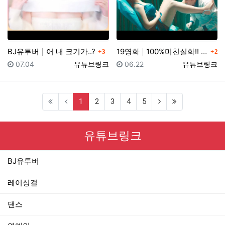
댓글
댓글
BJ유투버
어 내 크기가..?
19영화
100%미친실화!! 이게 실제로 있었던 일이랍니다...…
3
2
등록일
등록자
등록일
등록자
07.04
유튜브링크
06.22
유튜브링크
(current)
1
2
3
4
5
유튜브링크
BJ유투버
레이싱걸
댄스