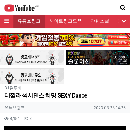
메뉴
유튜브링크
사이트링크모음
야한소설
커뮤
서
기
분류
BJ유투버
데낄라 섹시댄스 혜밍 SEXY Dance
작성자 정보
작성
작성일
유튜브링크
2023.03.23 14:26
컨텐츠 정보
조회
댓글
9,181
2
본문