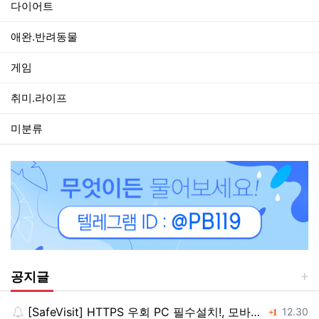
다이어트
애완.반려동물
게임
취미.라이프
미분류
공지글
[SafeVisit] HTTPS 우회 PC 필수설치!, 모바일 최강속도
댓글
등록일
12.30
1