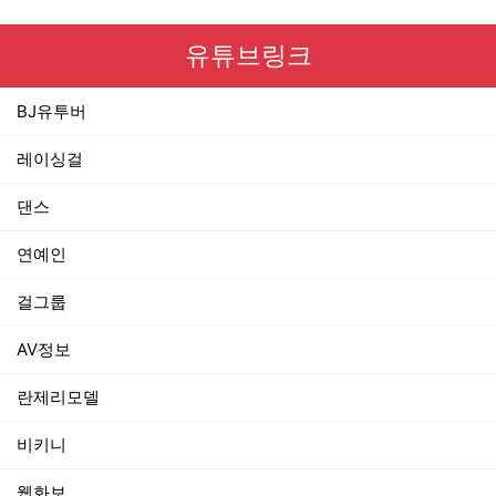
유튜브링크
BJ유투버
레이싱걸
댄스
연예인
걸그룹
AV정보
란제리모델
비키니
웹화보