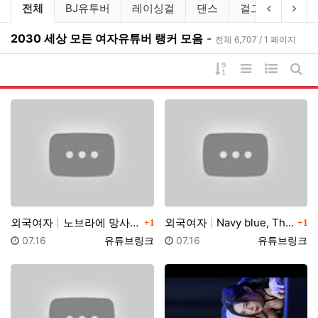
유튜브링크 분류 목록
이전 분류
다음
전체
BJ유투버
레이싱걸
댄스
걸그룹
연예
2030 세상 모든 여자유튜버 랭커 모음
-
전체 6,707 / 1 페이지
게시물 정렬
리스트 스타일
웹진 스타
게시
댓글
댓글
외국여자
노브라에 망사스타킹 입고 팬티리뷰하는 일본아줌마 가정부…
외국여자
Navy blue, The Big Cup Bras, e…
1
1
등록일
등록자
등록일
등록자
07.16
유튜브링크
07.16
유튜브링크