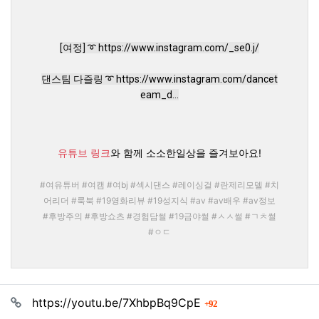
[여정] ➰ 
https://www.instagram.com/_se0.j/
댄스팀 다즐링 ➰ 
https://www.instagram.com/dancet
eam_d...
유튜브 링크
와 함께 소소한일상을 즐겨보아요!
#여유튜버 #여캠 #여bj #섹시댄스 #레이싱걸 #란제리모델 #치
어리더 #룩북 #19영화리뷰 #19성지식 #av #av배우 #av정보
#후방주의 #후방쇼츠 #경험담썰 #19금야썰 #ㅅㅅ썰 #ㄱㅊ썰
#ㅇㄷ
관련자료
회 연결
https://youtu.be/7XhbpBq9CpE
92