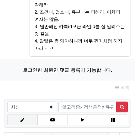
각해라.
2. 조건녀, 업소녀, 유부녀는 피해라. 어차피
여자는 많음.
3. 웬만해선 카톡id보단 라인id를 잘 알려주는
것 같음.
4. 말빨은 좀 돼야하니까 너무 찐따처럼 하지
마라 ㅋㅋ
로그인한 회원만 댓글 등록이 가능합니다.
목록
검색조건
검색어
검색