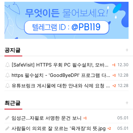
공지글
[SafeVisit] HTTPS 우회 PC 필수설치!, 모바일 최강속도
댓글
등록일
12.30
1
https 필수설치 - 'GoodByeDPI' 프로그램 다운로드<<
댓글
등록일
12.28
1
유튜브링크 게시물에 대한 안내와 삭제 요청 공지
댓글
등록일
12.28
2
최근글
임성근…자필로 서명한 문건 보니
댓글
등록일
05.01
1
사람들이 의외로 잘 모르는 '육개장'의 뜻.jpg
댓글
등록일
05.01
2