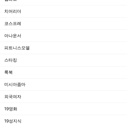
치어리더
코스프레
아나운서
피트니스모델
스타킹
룩북
미시아줌마
외국여자
19영화
19성지식