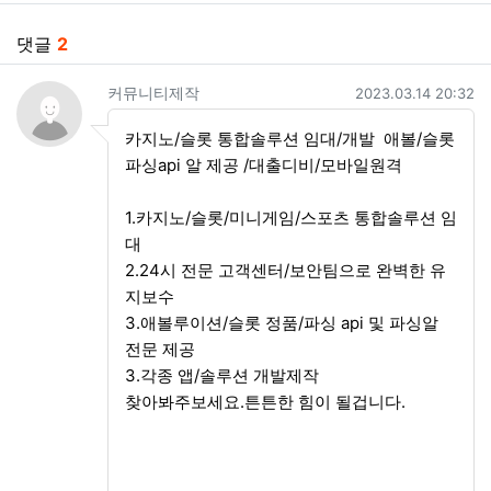
댓글
2
커뮤니티제작님의 댓글
작성일
커뮤니티제작
2023.03.14 20:32
카지노/슬롯 통합솔루션 임대/개발 애볼/슬롯
파싱api 알 제공 /대출디비/모바일원격
1.카지노/슬롯/미니게임/스포츠 통합솔루션 임
대
2.24시 전문 고객센터/보안팀으로 완벽한 유
지보수
3.애볼루이션/슬롯 정품/파싱 api 및 파싱알
전문 제공
3.각종 앱/솔루션 개발제작
찾아봐주보세요.튼튼한 힘이 될겁니다.