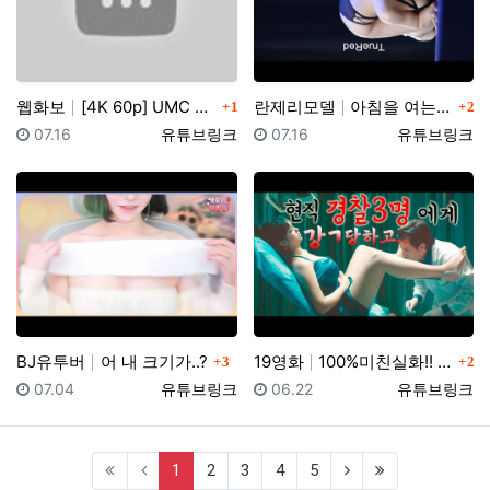
댓글
댓글
웹화보
[4K 60p] UMC X 팬더티비 MotorShow …
란제리모델
아침을 여는 ~ 란제리 런웨이 2023 COVER GI…
1
2
등록일
등록자
등록일
등록자
07.16
유튜브링크
07.16
유튜브링크
댓글
댓글
BJ유투버
어 내 크기가..?
19영화
100%미친실화!! 이게 실제로 있었던 일이랍니다...…
3
2
등록일
등록자
등록일
등록자
07.04
유튜브링크
06.22
유튜브링크
(current)
1
2
3
4
5