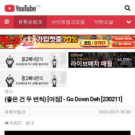
메뉴
유튜브링크
사이트링크모음
야한소설
커뮤
서
기
분류
댄스
(좋은 건 두 번씩) [여정] - Go Down Deh [230211]
작성자 정보
작성
작성일
유튜브링크
2023.03.11 16:39
컨텐츠 정보
조회
댓글
4,627
2
본문