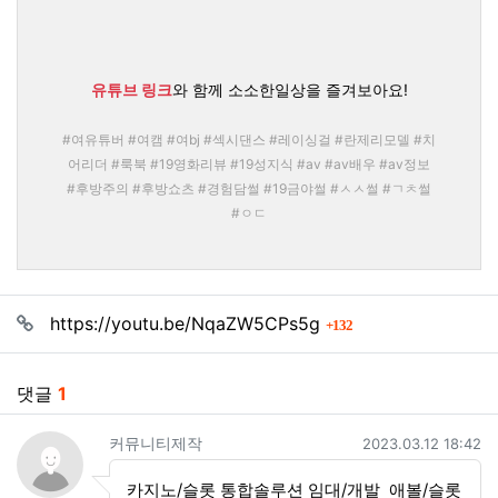
유튜브 링크
와 함께 소소한일상을 즐겨보아요!
#여유튜버 #여캠 #여bj #섹시댄스 #레이싱걸 #란제리모델 #치
어리더 #룩북 #19영화리뷰 #19성지식 #av #av배우 #av정보
#후방주의 #후방쇼츠 #경험담썰 #19금야썰 #ㅅㅅ썰 #ㄱㅊ썰
#ㅇㄷ
관련자료
회 연결
https://youtu.be/NqaZW5CPs5g
132
댓글
1
커뮤니티제작님의 댓글
작성일
커뮤니티제작
2023.03.12 18:42
카지노/슬롯 통합솔루션 임대/개발 애볼/슬롯