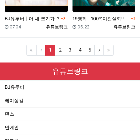
댓글
댓글
BJ유투버
어 내 크기가..?
19영화
100%미친실화!! 이게 실제로 있었던 일이랍니다...…
3
2
등록일
등록자
등록일
등록자
07.04
유튜브링크
06.22
유튜브링크
(current)
1
2
3
4
5
유튜브링크
BJ유투버
레이싱걸
댄스
연예인