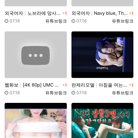
댓글
댓글
외국여자
노브라에 망사스타킹 입고 팬티리뷰하는 일본아줌마 가정부…
외국여자
Navy blue, The Big Cup Bras, e…
1
1
등록일
등록자
등록일
등록자
07.16
유튜브링크
07.16
유튜브링크
댓글
댓글
웹화보
[4K 60p] UMC X 팬더티비 MotorShow …
란제리모델
아침을 여는 ~ 란제리 런웨이 2023 COVER GI…
1
2
등록일
등록자
등록일
등록자
07.16
유튜브링크
07.16
유튜브링크