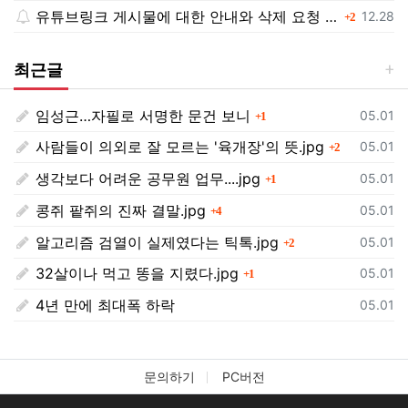
유튜브링크 게시물에 대한 안내와 삭제 요청 공지
댓글
등록일
12.28
2
최근글
임성근…자필로 서명한 문건 보니
댓글
등록일
05.01
1
사람들이 의외로 잘 모르는 '육개장'의 뜻.jpg
댓글
등록일
05.01
2
생각보다 어려운 공무원 업무....jpg
댓글
등록일
05.01
1
콩쥐 팥쥐의 진짜 결말.jpg
댓글
등록일
05.01
4
알고리즘 검열이 실제였다는 틱톡.jpg
댓글
등록일
05.01
2
32살이나 먹고 똥을 지렸다.jpg
댓글
등록일
05.01
1
4년 만에 최대폭 하락
등록일
05.01
문의하기
PC버전