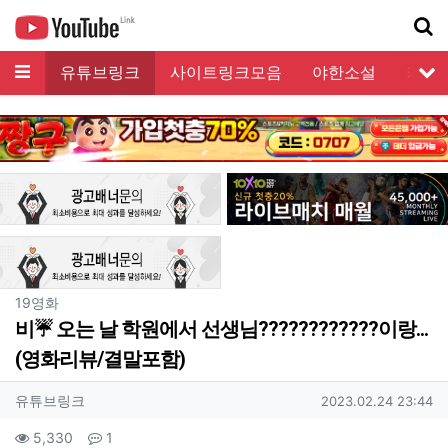
메뉴
유튜브링크
사이트링크모음
야한소설
커뮤
서
기
분류
19영화
비☔ 오는 날 학원에서 선생님????‍????????이랑...
(영화리뷰/결말포함)
작성자 정보
작성
작성일
유튜브링크
2023.02.24 23:44
컨텐츠 정보
조회
댓글
5,330
1