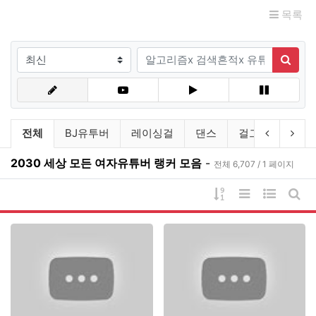
목록
검색조건
검색어
검색
유튜브링크 분류 목록
이전 분류
다음
전체
BJ유투버
레이싱걸
댄스
걸그룹
연예
2030 세상 모든 여자유튜버 랭커 모음
-
전체 6,707 / 1 페이지
게시물 정렬
리스트 스타일
웹진 스타
게시