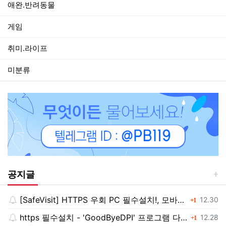
애완.반려동물
게임
취미.라이프
미분류
공지글
[SafeVisit] HTTPS 우회 PC 필수설치!, 모바일 최강속도
댓글
등록일
12.30
1
https 필수설치 - 'GoodByeDPI' 프로그램 다운로드<<
댓글
등록일
12.28
1