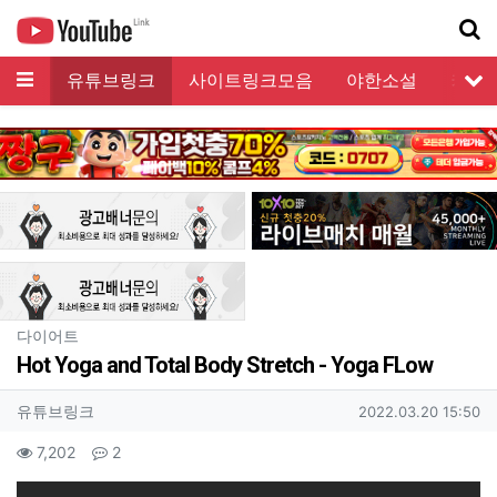
메뉴
유튜브링크
사이트링크모음
야한소설
커뮤
서
기
분류
다이어트
Hot Yoga and Total Body Stretch - Yoga FLow
작성자 정보
작성
작성일
유튜브링크
2022.03.20 15:50
컨텐츠 정보
조회
댓글
7,202
2
본문