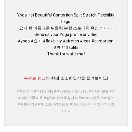
Yoga Hot Beautiful Contortion Split Stretch Flexibility 
Legs 

요가 핫 아름다운 뒤틀림 분할 스트레치 유연성 다리 

#yoga
#요가
#flexibility
#stretch
#legs
#contortion
#ヨガ
#splits
Thank for watching !
유튜브 링크
와 함께 소소한일상을 즐겨보아요!
#여유튜버 #여캠 #여bj #섹시댄스 #레이싱걸 #란제리모델 #치
어리더 #룩북 #19영화리뷰 #19성지식 #av #av배우 #av정보
#후방주의 #후방쇼츠 #경험담썰 #19금야썰 #ㅅㅅ썰 #ㄱㅊ썰
#ㅇㄷ