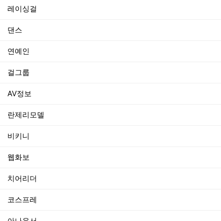
레이싱걸
댄스
연예인
걸그룹
AV정보
란제리모델
비키니
웹화보
치어리더
코스프레
아나운서