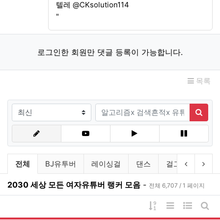
텔레 @CKsolution114
"
로그인한 회원만 댓글 등록이 가능합니다.
목록
검색조건
검색어
검색
유튜브링크 분류 목록
이전 분류
다음
전체
BJ유투버
레이싱걸
댄스
걸그룹
연예
2030 세상 모든 여자유튜버 랭커 모음
-
전체 6,707 / 1 페이지
게시물 정렬
리스트 스타일
웹진 스타
게시