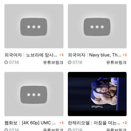
댓글
댓글
외국여자
노브라에 망사스타킹 입고 팬티리뷰하는 일본아줌마 가정부…
외국여자
Navy blue, The Big Cup Bras, e…
1
1
등록일
등록자
등록일
등록자
07.16
유튜브링크
07.16
유튜브링크
댓글
댓글
웹화보
[4K 60p] UMC X 팬더티비 MotorShow …
란제리모델
아침을 여는 ~ 란제리 런웨이 2023 COVER GI…
1
2
등록일
등록자
등록일
등록자
07.16
유튜브링크
07.16
유튜브링크