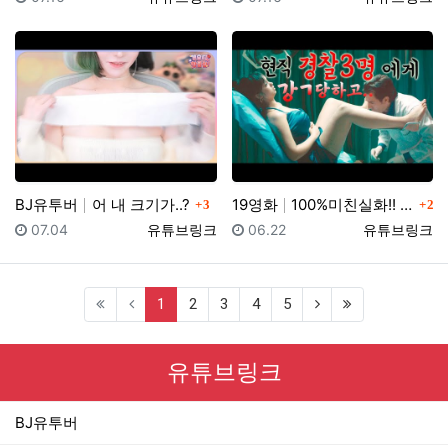
댓글
댓글
BJ유투버
어 내 크기가..?
19영화
100%미친실화!! 이게 실제로 있었던 일이랍니다...…
3
2
등록일
등록자
등록일
등록자
07.04
유튜브링크
06.22
유튜브링크
(current)
1
2
3
4
5
유튜브링크
BJ유투버