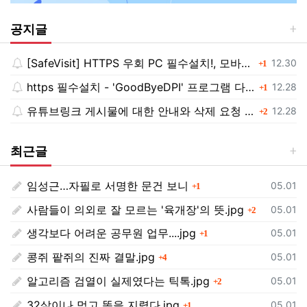
공지글
[SafeVisit] HTTPS 우회 PC 필수설치!, 모바일 최강속도
댓글
등록일
12.30
1
https 필수설치 - 'GoodByeDPI' 프로그램 다운로드<<
댓글
등록일
12.28
1
유튜브링크 게시물에 대한 안내와 삭제 요청 공지
댓글
등록일
12.28
2
최근글
임성근…자필로 서명한 문건 보니
댓글
등록일
05.01
1
사람들이 의외로 잘 모르는 '육개장'의 뜻.jpg
댓글
등록일
05.01
2
생각보다 어려운 공무원 업무....jpg
댓글
등록일
05.01
1
콩쥐 팥쥐의 진짜 결말.jpg
댓글
등록일
05.01
4
알고리즘 검열이 실제였다는 틱톡.jpg
댓글
등록일
05.01
2
32살이나 먹고 똥을 지렸다.jpg
댓글
등록일
05.01
1