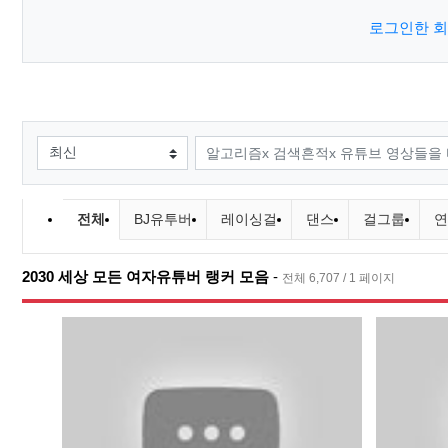
로그인한 회
검색조건
검색어
유튜브링크 분류 목록
전체
BJ유투버
레이싱걸
댄스
걸그룹
연
2030 세상 모든 여자유튜버 랭커 모음
-
전체 6,707 / 1 페이지