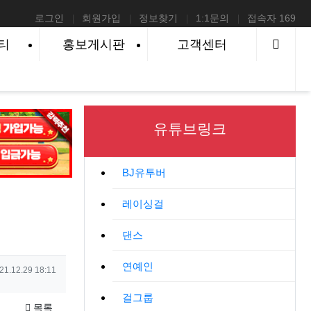
로그인
회원가입
정보찾기
1:1문의
접속자 169
사이
티
홍보게시판
고객센터
유튜브링크
BJ유투버
레이싱걸
댄스
연예인
성일
21.12.29 18:11
걸그룹
목록