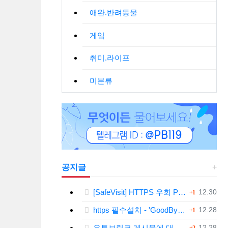
애완.반려동물
게임
취미.라이프
미분류
공지글
댓글
등록일
[SafeVisit] HTTPS 우회 PC 필수설치!, 모바일 최강속도
12.30
1
댓글
등록일
https 필수설치 - 'GoodByeDPI' 프로그램 다운로드<<
12.28
1
댓글
등록일
유튜브링크 게시물에 대한 안내와 삭제 요청 공지
12.28