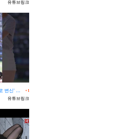
등록자
유튜브링크
댓글
프로야구(한화이글스)/2306…
1
등록자
유튜브링크