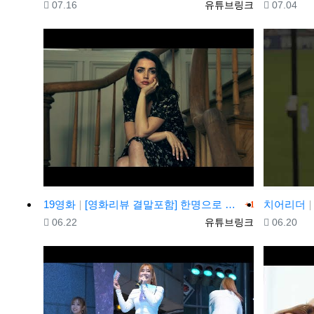
등록일
등록자
등록일
07.16
유튜브링크
07.04
댓글
19영화
[영화리뷰 결말포함] 한명으로 만족하지 못하는 미녀 아내의 욕구를 풀어주는 남자들
치어리더
1
등록일
등록자
등록일
06.22
유튜브링크
06.20