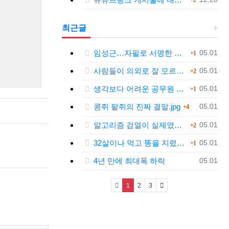
2
최근글
댓글
등록일
임성근…자필로 서명한 문건 보니
05.01
1
댓글
등록일
사람들이 의외로 잘 모르는 '육개장'의 뜻.jpg
05.01
2
댓글
등록일
생각보다 어려운 공무원 업무....jpg
05.01
1
댓글
등록일
콩쥐 팥쥐의 진짜 결말.jpg
05.01
4
댓글
등록일
알고리즘 검열이 실제였다는 틱톡.jpg
05.01
2
댓글
등록일
32살이나 먹고 똥을 지렸다.jpg
05.01
1
등록일
4년 만에 최대폭 하락
05.01
(current)
1
2
3