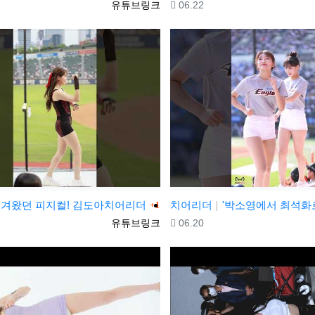
등록자
등록일
유튜브링크
06.22
댓글
겨왔던 피지컬! 김도아치어리더
치어리더
'박소영에서 최석화로 변신' 최석화 치어리더(Choi Seok-Hwa) 직캠 @
1
등록자
등록일
유튜브링크
06.20