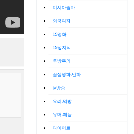
미시아줌마
외국여자
19영화
19성지식
후방주의
꿀잼영화.만화
tv방송
요리.먹방
유머.예능
다이어트