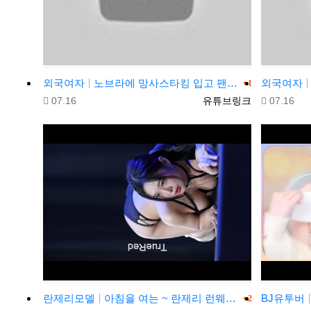
댓글
외국여자
노브라에 망사스타킹 입고 팬티리뷰하는 일본아줌마 가정부..家事代行サービス Japan's household (…
외국여자
1
등록일
등록자
등록일
07.16
유튜브링크
07.16
댓글
란제리모델
아침을 여는 ~ 란제리 런웨이 2023 COVER GIRL SIX
BJ유투버
2