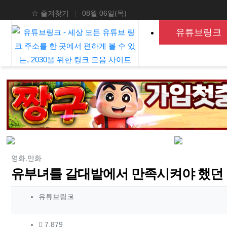
상단 네비
☆ 즐겨찾기
08월 06일(목)
메인 메뉴
유튜브링크
분류
영화.만화
유부녀를 갈대밭에서 만족시켜야 했던 
작성자 정보
작성
유튜브링크
컨텐츠 정보
조회
7,879