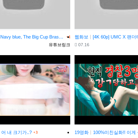
댓글
Navy blue, The Big Cup Bras, episode 1, series 2
웹화보
[4K 60p] UMC X 팬더티비 MotorShow 걸크러쉬 태리 직캠 ve
1
등록자
등록일
유튜브링크
07.16
댓글
어 내 크기가..?
19영화
100%미친실화!! 이게 실제로 있었던 일이랍니다...(빡침??
3