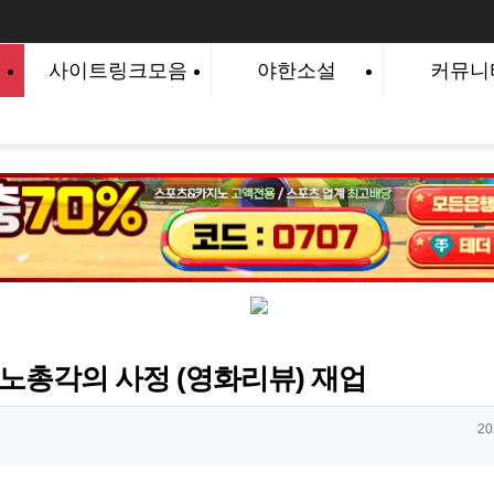
사이트링크모음
야한소설
커뮤니
노총각의 사정 (영화리뷰) 재업
작
20