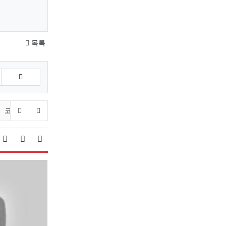
목록
이전 분류
다음 분류
코스프레
아나운서
피트니스모델
스타킹
룩북
미시
시물 정렬
리스트 스타일
웹진 스타일
게시판 검색