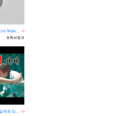
댓글
r1 (UMC X Panda T…
1
등록자
유튜브링크
댓글
??주의) 영화리뷰/결말포함
2