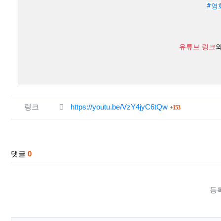
#영
유튜브 링크
관련자료
회 연결
링크
https://youtu.be/VzY4jyC6tQw
153
댓글
0
등