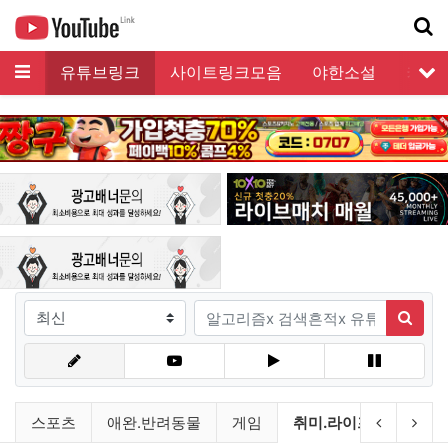
메뉴
유튜브링크
사이트링크모음
야한소설
커뮤
서
기
검색조건
검색어
검색
유튜브링크 분류 목록
현재 분류
이전 분류
다음
스포츠
애완.반려동물
게임
취미.라이프
미분류