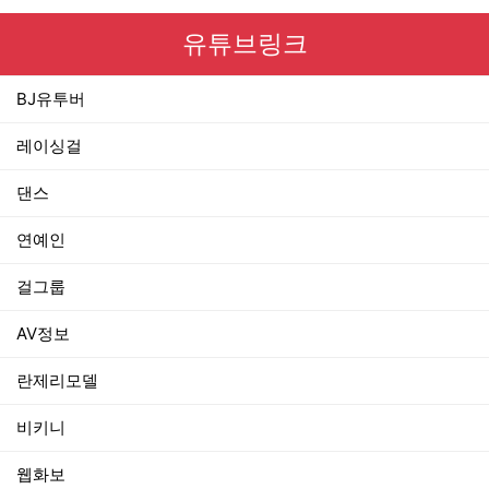
유튜브링크
BJ유투버
레이싱걸
댄스
연예인
걸그룹
AV정보
란제리모델
비키니
웹화보