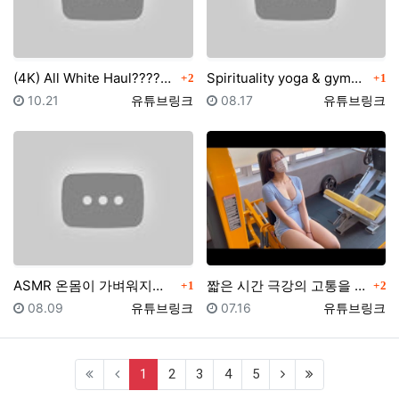
댓글
댓글
(4K) All White Haul????Yoga po…
Spirituality yoga & gymnastics…
2
1
등록일
등록자
등록일
등록자
10.21
유튜브링크
08.17
유튜브링크
댓글
댓글
ASMR 온몸이 가벼워지는 겨드랑이 복부 림프마사지
짧은 시간 극강의 고통을 안겨주는 하체 루틴
1
2
등록일
등록자
등록일
등록자
08.09
유튜브링크
07.16
유튜브링크
(current)
1
2
3
4
5