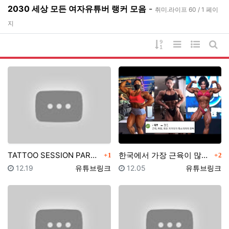
2030 세상 모든 여자유튜버 랭커 모음
-
취미.라이프 60 / 1 페이
지
게시물 정렬
리스트 스타일
웹진 스타
게시
댓글
댓글
TATTOO SESSION PART9 | 2928 TA…
한국에서 가장 근육이 많은 여자, 당신이 몰랐던 사실 …
1
2
등록일
등록자
등록일
등록자
12.19
유튜브링크
12.05
유튜브링크