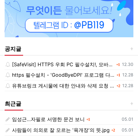
공지글
[SafeVisit] HTTPS 우회 PC 필수설치!, 모바일 최강속도
댓글
등록일
12.30
1
https 필수설치 - 'GoodByeDPI' 프로그램 다운로드<<
댓글
등록일
12.28
1
유튜브링크 게시물에 대한 안내와 삭제 요청 공지
댓글
등록일
12.28
2
최근글
임성근…자필로 서명한 문건 보니
댓글
등록일
05.01
1
사람들이 의외로 잘 모르는 '육개장'의 뜻.jpg
댓글
등록일
05.01
2