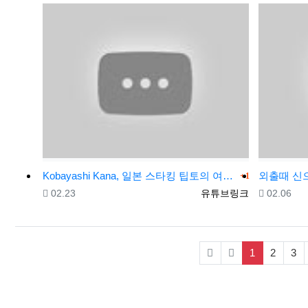
댓글
Kobayashi Kana, 일본 스타킹 팁토의 여제 @kobaichinoyome
1
등록일
등록자
등록일
02.23
유튜브링크
02.06
(current)
1
2
3