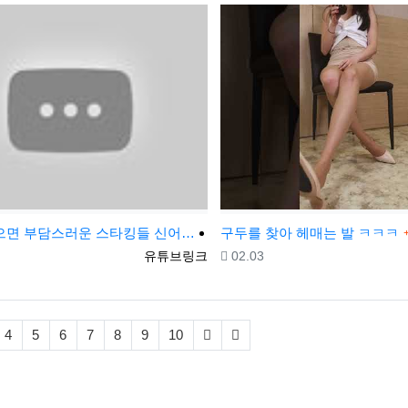
외출때 신으면 부담스러운 스타킹들 신어보기~
구두를 찾아 헤매는 발 ㅋㅋㅋ
등록자
등록일
유튜브링크
02.03
4
5
6
7
8
9
10