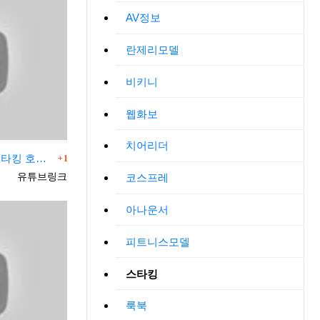
AV정보
란제리모델
비키니
웹화보
치어리더
댓글
(4k 세로북)모델 직캠 노브라 스타킹 호피 드레스 룩북 korean look book
1
등록자
유튜브링크
코스프레
아나운서
피트니스모델
스타킹
룩북