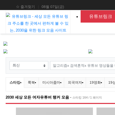
상단 네비
☆ 즐겨찾기
08월 07일(금)
메인 메뉴
유튜브링크
검색조건
검색어
유튜브링크 분류 목록
현재 분류
델
스타킹
룩북
미시아줌마
외국여자
19영화
19
2030 세상 모든 여자유튜버 랭커 모음
-
스타킹 164 / 1 페이지