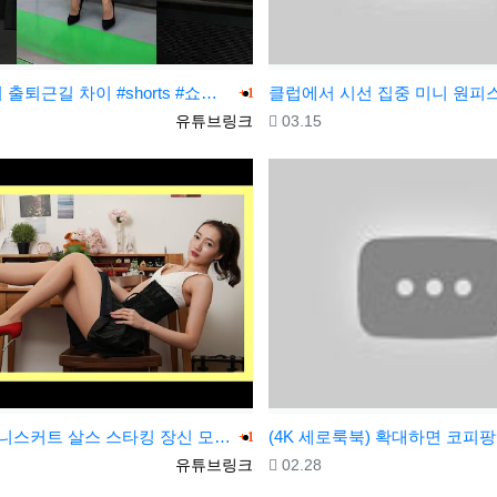
댓글
오피스걸의 출퇴근길 차이 #shorts #쇼츠 #오피스룩
1
등록자
등록일
유튜브링크
03.15
댓글
[4k세로]미니스커트 살스 스타킹 장신 모델촬영 직캠 | 의자 촬영 stockings
1
등록자
등록일
유튜브링크
02.28