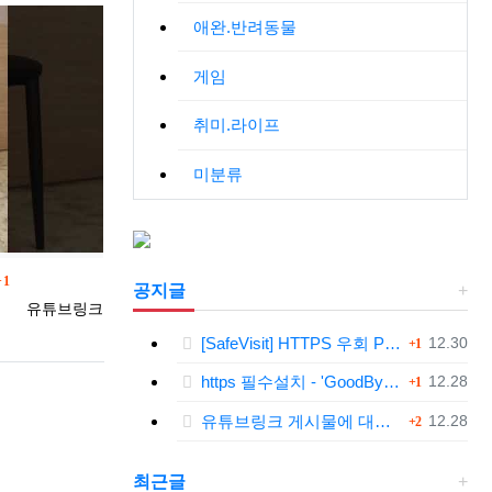
애완.반려동물
게임
취미.라이프
미분류
댓글
1
공지글
등록자
유튜브링크
댓글
등록일
[SafeVisit] HTTPS 우회 PC 필수설치!, 모바일 최강속도
12.30
1
댓글
등록일
https 필수설치 - 'GoodByeDPI' 프로그램 다운로드<<
12.28
1
댓글
등록일
유튜브링크 게시물에 대한 안내와 삭제 요청 공지
12.28
2
최근글