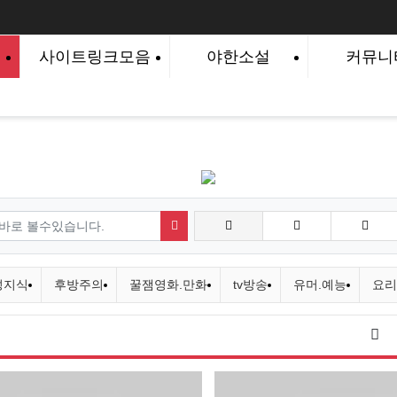
사이트링크모음
야한소설
커뮤니
검색하기
성지식
후방주의
꿀잼영화.만화
tv방송
유머.예능
요리
게