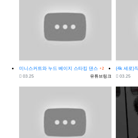
댓글
미니스커트와 누드 베이지 스타킹 댄스
2
등록일
등록자
등록일
03.25
유튜브링크
03.25