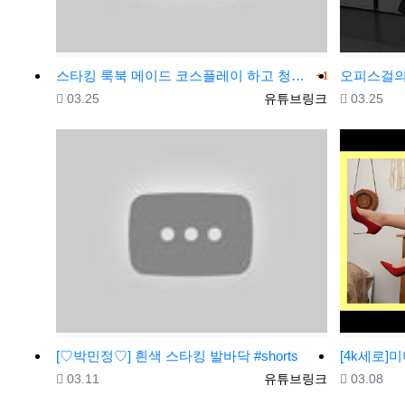
댓글
스타킹 룩북 메이드 코스플레이 하고 청소하기전~!청소는 장비빨이니깐
1
등록일
등록자
등록일
03.25
유튜브링크
03.25
[♡박민정♡] 흰색 스타킹 발바닥 #shorts
등록일
등록자
등록일
03.11
유튜브링크
03.08