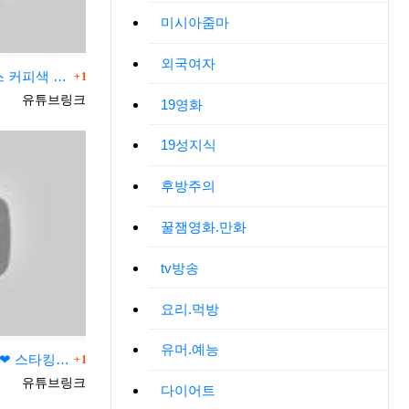
미시아줌마
외국여자
댓글
클럽에서 시선 집중 미니 원피스 커피색 스타킹 룩북 팬티스타킹 각선미 하이힐 패션
1
등록자
유튜브링크
19영화
19성지식
후방주의
꿀잼영화.만화
tv방송
요리.먹방
유머.예능
댓글
(4K 세로룩북) 확대하면 코피팡❤ 스타킹 속옷 룩북 stockings + underwear LookBook
1
등록자
유튜브링크
다이어트