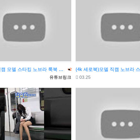
댓글
(4k 세로)직캠 모델 스타킹 노브라 룩북 korean look book
2
등록자
등록일
유튜브링크
03.25