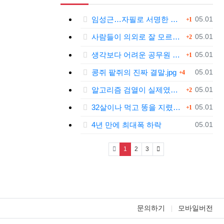
댓글
등록일
임성근…자필로 서명한 문건 보니
05.01
1
댓글
등록일
사람들이 의외로 잘 모르는 '육개장'의 뜻.jpg
05.01
2
댓글
등록일
생각보다 어려운 공무원 업무....jpg
05.01
1
댓글
등록일
콩쥐 팥쥐의 진짜 결말.jpg
05.01
4
댓글
등록일
알고리즘 검열이 실제였다는 틱톡.jpg
05.01
2
댓글
등록일
32살이나 먹고 똥을 지렸다.jpg
05.01
1
등록일
4년 만에 최대폭 하락
05.01
(current)
1
2
3
문의하기
모바일버전