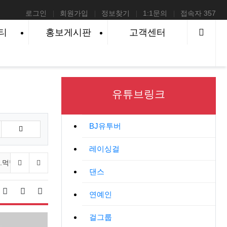
로그인
회원가입
정보찾기
1:1문의
접속자 357
사이
티
홍보게시판
고객센터
유튜브링크
BJ유투버
레이싱걸
이전 분류
다음 분류
.먹방
다이어트
스포츠
애완.반려동물
게임
취미.라
댄스
시물 정렬
연예인
리스트 스타일
웹진 스타일
게시판 검색
걸그룹