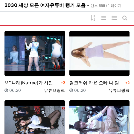
2030 세상 모든 여자유튜버 랭커 모음
-
댄스 659 / 1 페이지
게시물 정렬
리스트 스타일
웹진 스타
게시
댓글
댓글
MC나래(Na-rae)가 사인CD 나눠주는 순간은 어두…
걸크러쉬 하윤 오빠 나 믿지?직캠 GIRLCRUSH H…
2
2
등록일
등록자
등록일
등록자
06.20
유튜브링크
06.20
유튜브링크