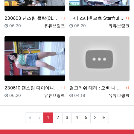
댓글
댓글
230603 댄스팀 클락(CLOCK) 서영 SeoYou…
다미 스타후르츠 Starfruit dami Dancer…
1
1
등록일
등록자
등록일
등록자
06.20
유튜브링크
06.20
유튜브링크
댓글
댓글
230610 댄스팀 다이아나(Diana) ★지윤 2- …
걸크러쉬 태리 : 오빠 나 믿지?
1
1
등록일
등록자
등록일
등록자
06.20
유튜브링크
04.18
유튜브링크
(current)
1
2
3
4
5