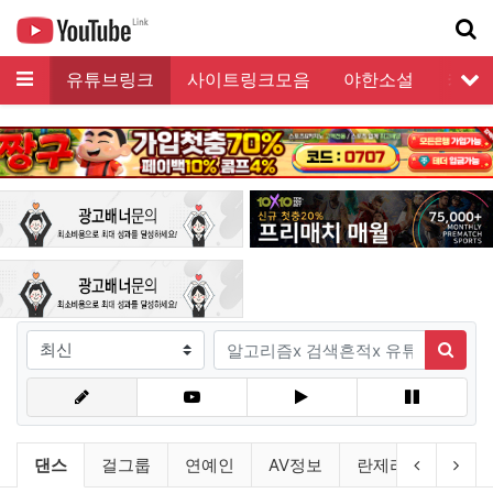
메뉴
유튜브링크
사이트링크모음
야한소설
커뮤
서
기
검색조건
검색어
검색
유튜브링크 분류 목록
현재 분류
이전 분류
다음
댄스
걸그룹
연예인
AV정보
란제리모델
비