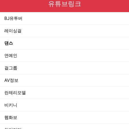
유튜브링크
BJ유투버
레이싱걸
댄스
연예인
걸그룹
AV정보
란제리모델
비키니
웹화보