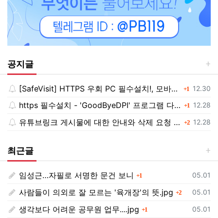
공지글
[SafeVisit] HTTPS 우회 PC 필수설치!, 모바일 최강속도
댓글
등록일
12.30
1
https 필수설치 - 'GoodByeDPI' 프로그램 다운로드<<
댓글
등록일
12.28
1
유튜브링크 게시물에 대한 안내와 삭제 요청 공지
댓글
등록일
12.28
2
최근글
임성근…자필로 서명한 문건 보니
댓글
등록일
05.01
1
사람들이 의외로 잘 모르는 '육개장'의 뜻.jpg
댓글
등록일
05.01
2
생각보다 어려운 공무원 업무....jpg
댓글
등록일
05.01
1