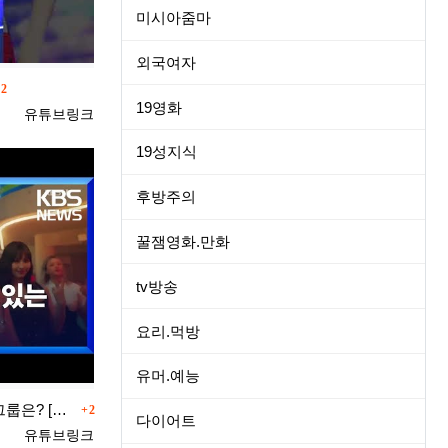
미시아줌마
외국여자
댓글
2
19영화
등록자
유튜브링크
19성지식
후방주의
꿀잼영화.만화
tv방송
요리.먹방
유머.예능
댓글
미국에서 가장 인기 있는 K팝 걸그룹은? [문화광장] / KBS 2022.12.21.
2
다이어트
등록자
유튜브링크