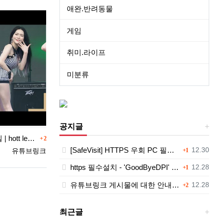
애완.반려동물
게임
취미.라이프
미분류
공지글
댓글
Korean Model , Girl group | 핱레벨 | hott level. | 걸크러쉬 하윤 (Gir…
2
댓글
등록일
[SafeVisit] HTTPS 우회 PC 필수설치!, 모바일 최강속도
12.30
등록자
유튜브링크
1
댓글
등록일
https 필수설치 - 'GoodByeDPI' 프로그램 다운로드<<
12.28
1
댓글
등록일
유튜브링크 게시물에 대한 안내와 삭제 요청 공지
12.28
2
최근글