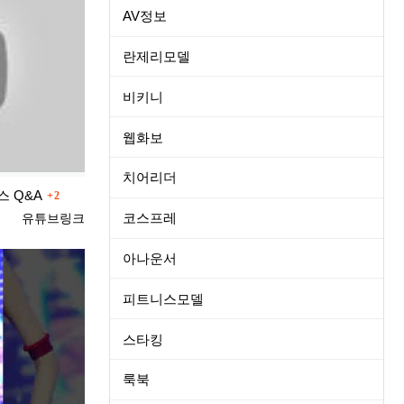
AV정보
란제리모델
비키니
웹화보
치어리더
댓글
스 Q&A
2
등록자
코스프레
유튜브링크
아나운서
피트니스모델
스타킹
룩북