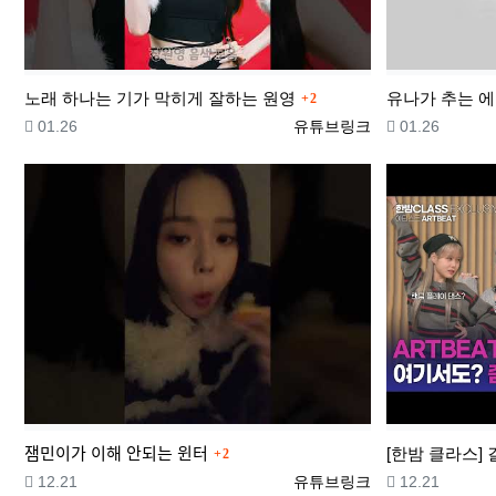
댓글
노래 하나는 기가 막히게 잘하는 원영
유나가 추는 
2
등록일
등록자
등록일
01.26
유튜브링크
01.26
댓글
잼민이가 이해 안되는 윈터
2
등록일
등록자
등록일
12.21
유튜브링크
12.21