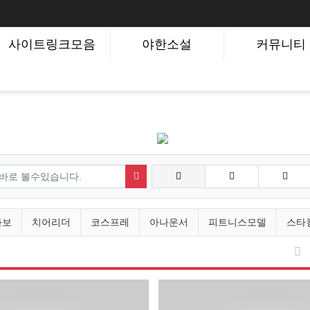
사이트링크모음
야한소설
커뮤니티
검색하기
화보
치어리더
코스프레
아나운서
피트니스모델
스타