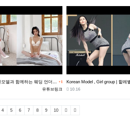
댓글
[4K 직캠]❤아빈모델과 함께하는 웨딩 언더웨어 룩북촬영 ❤ㅣ속옷촬영장ㅣUnderwear lookbookㅣg…
1
등록자
등록일
유튜브링크
10.16
4
5
6
7
8
9
10