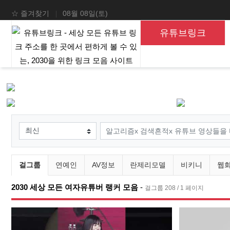
상단 네비
☆ 즐겨찾기
08월 08일(토)
메인 메뉴
유튜브링크
검색조건
검색어
유튜브링크 분류 목록
현재 분류
스
걸그룹
연예인
AV정보
란제리모델
비키니
웹
2030 세상 모든 여자유튜버 랭커 모음
-
걸그룹 208 / 1 페이지