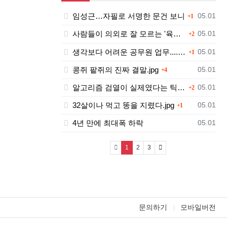
댓글
등록일
임성근…자필로 서명한 문건 보니
05.01
1
댓글
등록일
사람들이 의외로 잘 모르는 '육개장'의 뜻.jpg
05.01
2
댓글
등록일
생각보다 어려운 공무원 업무....jpg
05.01
1
댓글
등록일
콩쥐 팥쥐의 진짜 결말.jpg
05.01
4
댓글
등록일
알고리즘 검열이 실제였다는 틱톡.jpg
05.01
2
댓글
등록일
32살이나 먹고 똥을 지렸다.jpg
05.01
1
등록일
4년 만에 최대폭 하락
05.01
(current)
1
2
3
문의하기
모바일버전