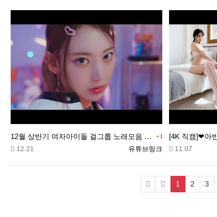
댓글
12월 상반기 여자아이돌 걸그룹 노래모음 50곡 (가사포함) | Girl Group Playlist 50 S…
1
등록일
등록자
등록일
12.21
유튜브링크
11.07
(current)
1
2
3