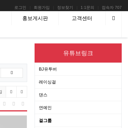
로그인
회원가입
정보찾기
1:1문의
접속자 707
사이
홍보게시판
고객센터
유튜브링크
BJ유투버
레이싱걸
이전 분류
다음 분류
킹
룩북
미시아줌마
외국여자
19영화
19성지식
댄스
게시물 정렬
연예인
리스트 스타일
웹진 스타일
게시판 검색
걸그룹