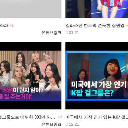
댓글
에스파
엘라스틴 한트럭 쓴듯한 장원영
1
등록자
등록일
유튜브링크
01.21
댓글
[한밤 클라스] 걸그룹으로 데뷔한 393만 K-POP 커버댄스 유튜버?! ARTBEAT의 방송국 입성기 인터…
2
등록자
등록일
유튜브링크
12.21