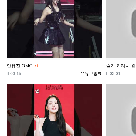
댓글
안유진 OMG
슬기 카리나 
1
등록일
등록자
등록일
03.15
유튜브링크
03.01