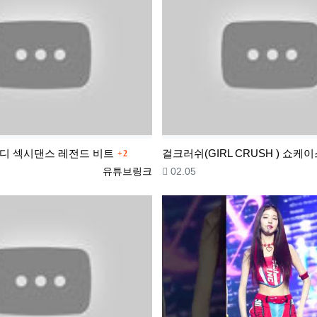
댓글
웬디 섹시댄스 레전드 비트
걸크러쉬(GIRL CRUSH ) 쇼케이
2
등록자
등록일
유튜브링크
02.05