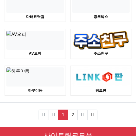
다해요닷컴
링크박스
AV오피
주소친구
하루야동
링크판
(current)
1
2
사이트링크모음