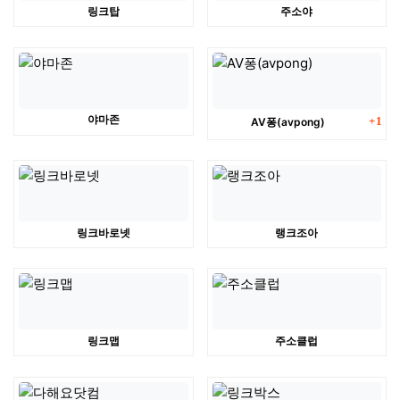
링크탑
주소야
댓글
야마존
AV퐁(avpong)
1
링크바로넷
랭크조아
링크맵
주소클럽