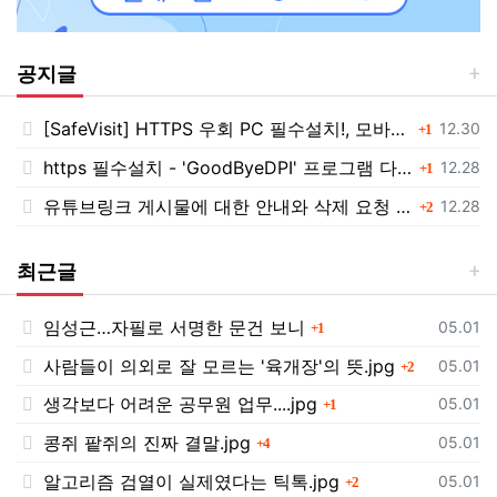
공지글
[SafeVisit] HTTPS 우회 PC 필수설치!, 모바일 최강속도
댓글
등록일
12.30
1
https 필수설치 - 'GoodByeDPI' 프로그램 다운로드<<
댓글
등록일
12.28
1
유튜브링크 게시물에 대한 안내와 삭제 요청 공지
댓글
등록일
12.28
2
최근글
임성근…자필로 서명한 문건 보니
댓글
등록일
05.01
1
사람들이 의외로 잘 모르는 '육개장'의 뜻.jpg
댓글
등록일
05.01
2
생각보다 어려운 공무원 업무....jpg
댓글
등록일
05.01
1
콩쥐 팥쥐의 진짜 결말.jpg
댓글
등록일
05.01
4
알고리즘 검열이 실제였다는 틱톡.jpg
댓글
등록일
05.01
2