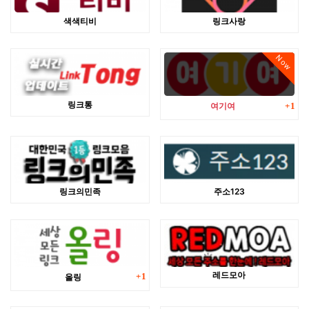
색색티비
링크사랑
Now
댓글
링크통
여기여
1
링크의민족
주소123
댓글
레드모아
올링
1