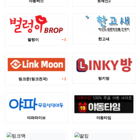
야동박스
토메인2
댓글
한고새
벌렁이
1
댓글
링키방
링크문(링크천국)
1
야파라이브
야동타임