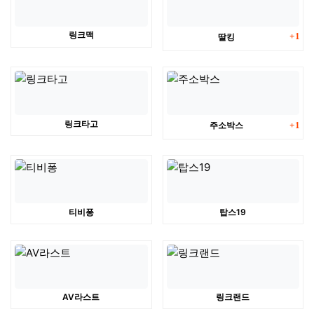
댓글
링크맥
딸킹
1
댓글
링크타고
주소박스
1
티비퐁
탑스19
AV라스트
링크랜드