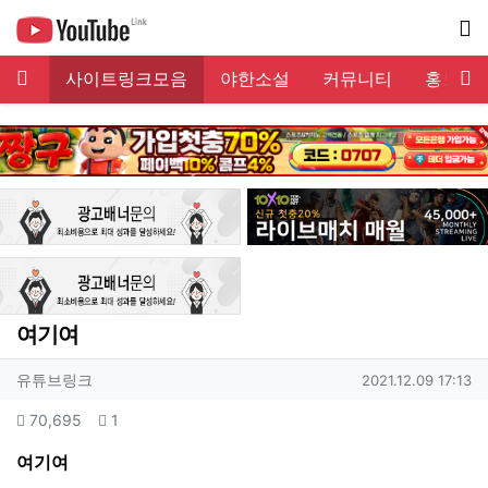
메뉴
서
링크
사이트링크모음
야한소설
커뮤니티
홍보게
기
여기여
작성자 정보
작성
작성일
유튜브링크
2021.12.09 17:13
컨텐츠 정보
조회
댓글
70,695
1
본문
여기여