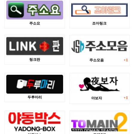
주소요
조아링크
댓글
링크판
주소모음
1
댓글
두루마리
야보자
1