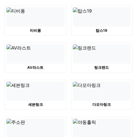
티비퐁
탑스19
AV라스트
링크랜드
세븐링크
다모아링크