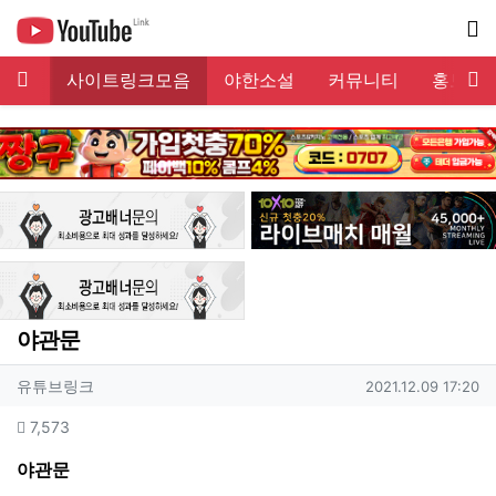
메뉴
서
링크
사이트링크모음
야한소설
커뮤니티
홍보게
기
야관문
작성자 정보
작성
작성일
유튜브링크
2021.12.09 17:20
컨텐츠 정보
조회
7,573
본문
야관문