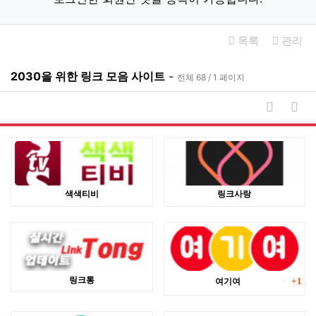
목록
관리
2030을 위한 링크 모음 사이트
-
전체 68 / 1 페이지
게시물 
게시
색색티비
링크사랑
댓글
링크통
여기여
1