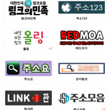
링크의민족
주소123
댓글
레드모아
올링
1
주소요
조아링크
댓글
링크판
주소모음
1