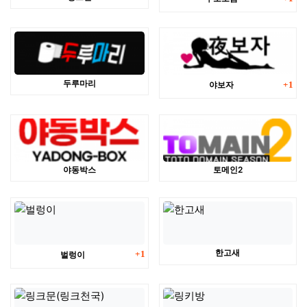
댓글
두루마리
야보자
1
야동박스
토메인2
댓글
한고새
벌렁이
1