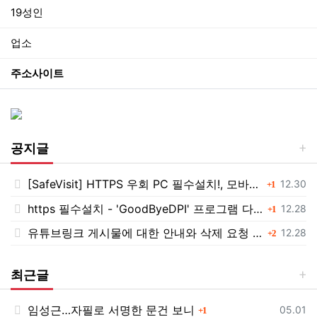
19성인
업소
주소사이트
공지글
[SafeVisit] HTTPS 우회 PC 필수설치!, 모바일 최강속도
댓글
등록일
12.30
1
https 필수설치 - 'GoodByeDPI' 프로그램 다운로드<<
댓글
등록일
12.28
1
유튜브링크 게시물에 대한 안내와 삭제 요청 공지
댓글
등록일
12.28
2
최근글
임성근…자필로 서명한 문건 보니
댓글
등록일
05.01
1