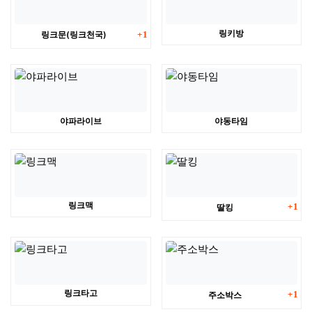
댓글
링키방
링크문(링크천국)
1
야파라이브
야동타임
댓글
링크맥
딸킹
1
댓글
링크타고
주소박스
1