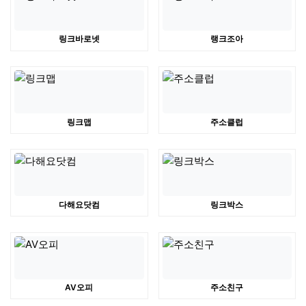
링크바로넷
랭크조아
링크맵
주소클럽
다해요닷컴
링크박스
AV오피
주소친구