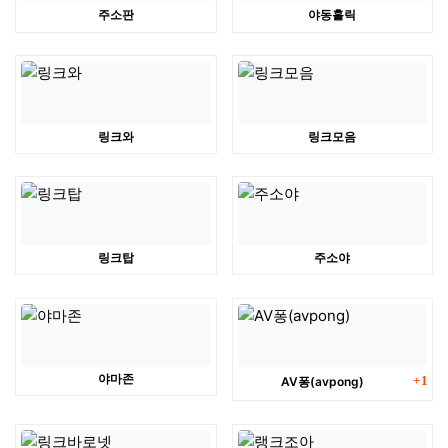
주소판
야동홀릭
링크와
링크모음
링크탑
주소야
댓글
야마존
AV퐁(avpong)
1