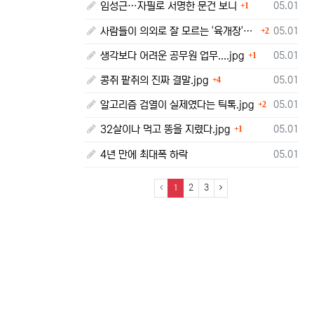
댓글
등록일
임성근…자필로 서명한 문건 보니
05.01
1
댓글
등록일
사람들이 의외로 잘 모르는 '육개장'의 뜻.jpg
05.01
2
댓글
등록일
생각보다 어려운 공무원 업무....jpg
05.01
1
댓글
등록일
콩쥐 팥쥐의 진짜 결말.jpg
05.01
4
댓글
등록일
알고리즘 검열이 실제였다는 틱톡.jpg
05.01
2
댓글
등록일
32살이나 먹고 똥을 지렸다.jpg
05.01
1
등록일
4년 만에 최대폭 하락
05.01
(current)
1
2
3