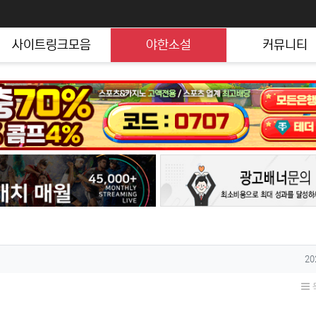
사이트링크모음
야한소설
커뮤니티
작
20