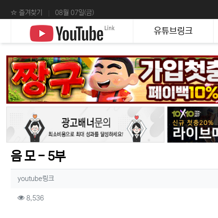
상단 네비
☆ 즐겨찾기
08월 07일(금)
메인 메뉴
유튜브링크
음 모 - 5부
작성자 정보
작성
youtube링크
컨텐츠 정보
조회
8,536