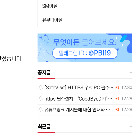
SM야설
유부녀야설
 앞섰습니다
공지글
댓글
등록일
[SafeVisit] HTTPS 우회 PC 필수설치!, 모바일 최강속도
12.30
1
댓글
등록일
https 필수설치 - 'GoodByeDPI' 프로그램 다운로드<<
12.28
1
댓글
등록일
유튜브링크 게시물에 대한 안내와 삭제 요청 공지
12.28
2
최근글