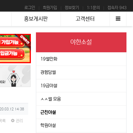
로그인
회원가입
정보찾기
1:1문의
접속자 943
사이
홍보게시판
고객센터
야한소설
19썰만화
경험담썰
19금야설
ㅅㅅ썰 모음
성일
20.03.12 14:38
근친야설
목록
관리
학원야설