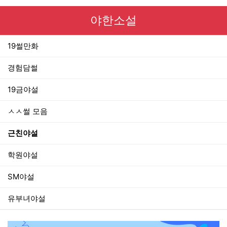
야한소설
19썰만화
경험담썰
19금야설
ㅅㅅ썰 모음
근친야설
학원야설
SM야설
유부녀야설