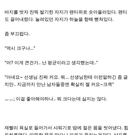
바지를 벗자 잔뜩 발기한 자지가 팬티위로 솟아올라있다. 팬티
도 끌어내렸다. 눌려있던 자지가 하늘을 향해 뻗쳐있다.
좀 부끄럽다.
"역시 크구나..."
"어? 이게 큰건가.. 난 평균이라고 생각했는데.."
"아녜요~ 선생님 진짜 커요. 뭐... 선생님한테 이런말하긴 좀 글
치만.. 지금까지 만난 남자들중엔 확실히 젤 커요~크큭"
ㅡㅡ; 이걸 좋아해야하나.. 뭐 크다는데 싫지는 않다.
재빨리 욕실로 들어가서 샤워기로 땀에 절은 몸을 씻어냈다. 힘
든하루였다. 따뜻한 물을 맞으니 피로가 풀리는것같다. 샴프를