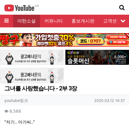
메뉴
모음
야한소설
커뮤니티
홍보게시판
고객센터
서
기
그녀를 사랑했습니다 - 2부 3장
작성자 정보
작성
작성일
youtube링크
2020.03.12 14:37
컨텐츠 정보
조회
8,588
본문
"저기.. 아가씨.."