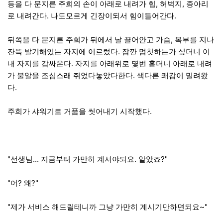
등을 다 문지른 주희의 손이 아래로 내려가 힙, 허벅지, 종아리
로 내려간다. 나도모르게 긴장이되서 힘이들어간다.
뒤쪽을 다 문지른 주희가 뒤에서 날 끌어안고 가슴, 복부를 지나
잔뜩 발기해있는 자지에 이르렀다. 잠깐 멈칫하는가 싶더니 이
내 자지를 감싸온다. 자지를 아래위로 몇번 훝더니 아래로 내려
가 불알을 조심스래 쥐었다놓았다한다. 색다른 쾌감이 밀려왔
다.
주희가 샤워기로 거품을 씻어내기 시작했다.
"선생님... 지금부터 가만히 계셔야되요. 알았죠?"
"어? 왜?"
"제가 서비스 해드릴테니까 그냥 가만히 계시기만하면되요~"