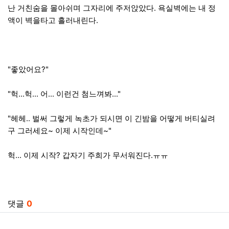
난 거친숨을 몰아쉬며 그자리에 주저앉았다. 욕실벽에는 내 정
액이 벽을타고 흘러내린다.
"좋았어요?"
"헉...헉... 어... 이런건 첨느껴봐..."
"헤헤.. 벌써 그렇게 녹초가 되시면 이 긴밤을 어떻게 버티실려
구 그러세요~ 이제 시작인데~"
헉... 이제 시작? 갑자기 주희가 무서워진다.ㅠㅠ
관련자료
댓글
0