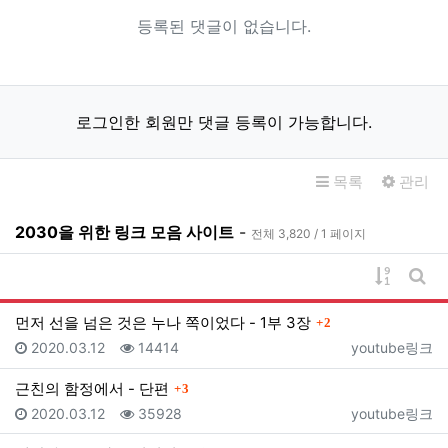
등록된 댓글이 없습니다.
로그인한 회원만 댓글 등록이 가능합니다.
목록
관리
2030을 위한 링크 모음 사이트
-
전체 3,820 / 1 페이지
게시물 
게시
댓글
먼저 선을 넘은 것은 누나 쪽이었다 - 1부 3장
2
등록일
조회
등록자
2020.03.12
14414
youtube링크
댓글
근친의 함정에서 - 단편
3
등록일
조회
등록자
2020.03.12
35928
youtube링크