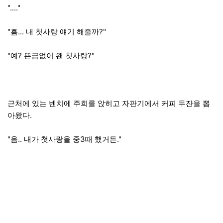
"...."
"흠... 내 첫사랑 얘기 해줄까?"
"예? 뜬금없이 왠 첫사랑?"
근처에 있는 벤치에 주희를 앉히고 자판기에서 커피 두잔을 뽑
아왔다.
"음.. 내가 첫사랑을 중3때 했거든."