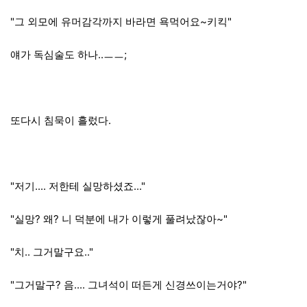
"그 외모에 유머감각까지 바라면 욕먹어요~키킥"
얘가 독심술도 하나..ㅡㅡ;
또다시 침묵이 흘렀다.
"저기.... 저한테 실망하셨죠..."
"실망? 왜? 니 덕분에 내가 이렇게 풀려났잖아~"
"치.. 그거말구요.."
"그거말구? 음.... 그녀석이 떠든게 신경쓰이는거야?"