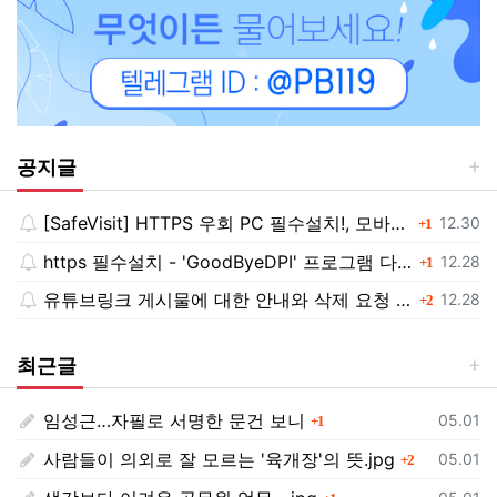
공지글
[SafeVisit] HTTPS 우회 PC 필수설치!, 모바일 최강속도
댓글
등록일
12.30
1
https 필수설치 - 'GoodByeDPI' 프로그램 다운로드<<
댓글
등록일
12.28
1
유튜브링크 게시물에 대한 안내와 삭제 요청 공지
댓글
등록일
12.28
2
최근글
임성근…자필로 서명한 문건 보니
댓글
등록일
05.01
1
사람들이 의외로 잘 모르는 '육개장'의 뜻.jpg
댓글
등록일
05.01
2
댓글
등록일