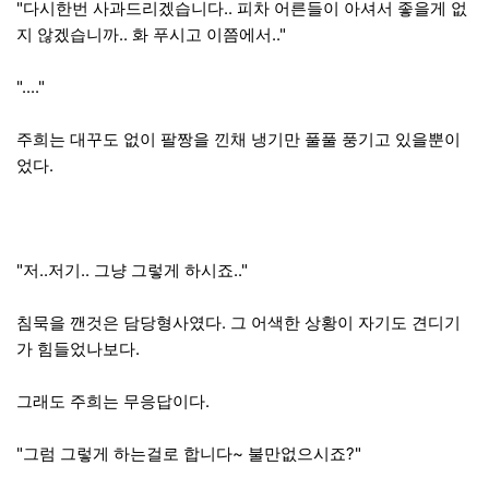
"다시한번 사과드리겠습니다.. 피차 어른들이 아셔서 좋을게 없
지 않겠습니까.. 화 푸시고 이쯤에서.."
"...."
주희는 대꾸도 없이 팔짱을 낀채 냉기만 풀풀 풍기고 있을뿐이
었다.
"저..저기.. 그냥 그렇게 하시죠.."
침묵을 깬것은 담당형사였다. 그 어색한 상황이 자기도 견디기
가 힘들었나보다.
그래도 주희는 무응답이다.
"그럼 그렇게 하는걸로 합니다~ 불만없으시죠?"