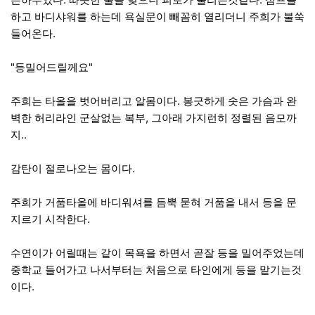
하고 바디샤워를 하는데 욕실문이 빼꼼히 열리더니 주희가 불쑥
들어온다.
"등밀어드릴께요"
주희는 타올을 벗어버리고 알몸이다. 봉긋하게 솟은 가슴과 완
벽한 허리라인 군살없는 복부, 그아래 가지런히 정렬된 음모까
지..
감탄이 절로나오는 몸이다.
주희가 거품타올에 바디워셔를 듬뿍 묻혀 거품을 내서 등을 문
지르기 시작한다.
수연이가 어릴때는 같이 목욕을 하면서 곧잘 등을 밀어주었는데
중학교 들어가고 나서부터는 처음으로 타인에게 등을 맡기는것
이다.