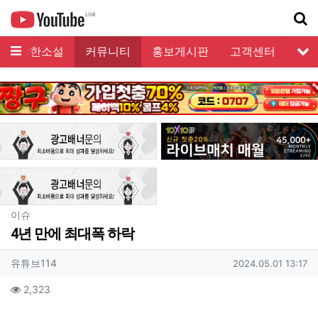
메뉴
야한소설
커뮤니티
홍보게시판
고객센터
서
기
분류
이슈
4년 만에 최대폭 하락
작성자 정보
작성
작성일
유튜브114
2024.05.01 13:17
컨텐츠 정보
조회
2,323
본문