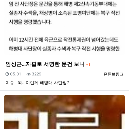
댓글
임성근…자필로 서명한 문건 보니
1
등록일
조회
등록자
05.01
3229
유튜브링크
이슈
와.. 이런게 해병대 사단장?