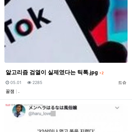
댓글
알고리즘 검열이 실제였다는 틱톡.jpg
2
등록일
조회
등록자
05.01
2285
드슈
꿀잼
.