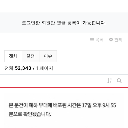
로그인한 회원만 댓글 등록이 가능합니다.
목록
관리
커뮤니티 분류 목록
전체
꿀잼
이슈
전체
52,343
/ 1 페이지
게시물 
게시