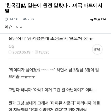
"한국김밥, 일본에 완전 말렸다"...미국 마트에서
발…
등록일
조회
등록자
04.28
786
유튜브114
이슈
ㅇㅇ