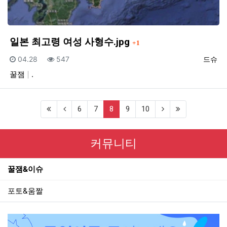
댓글
일본 최고령 여성 사형수.jpg
1
등록일
조회
등록자
04.28
547
드슈
꿀잼
.
(current)
6
7
8
9
10
커뮤니티
꿀잼&이슈
포토&움짤