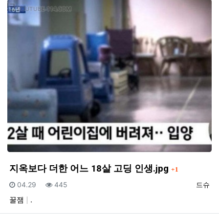
댓글
지옥보다 더한 어느 18살 고딩 인생.jpg
1
등록일
조회
등록자
04.29
445
드슈
꿀잼
.