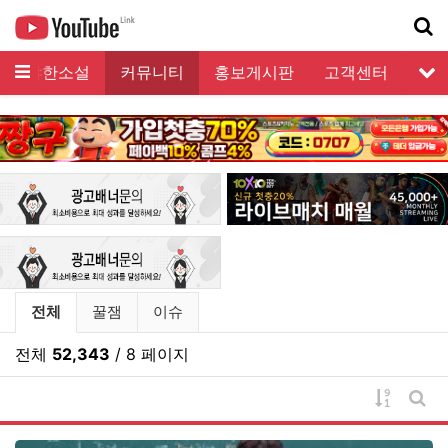
메뉴
야한소설
커뮤니티
홍보게시판
고객센터
서
기
커뮤니티 분류 목록
전체
꿀잼
이슈
전체
52,343
/ 8 페이지
게시물 
게시