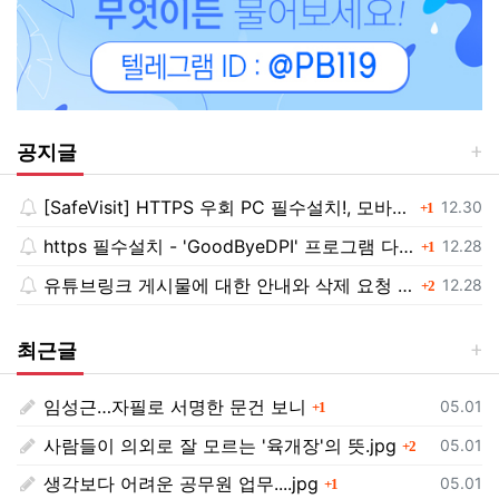
공지글
[SafeVisit] HTTPS 우회 PC 필수설치!, 모바일 최강속도
댓글
등록일
12.30
1
https 필수설치 - 'GoodByeDPI' 프로그램 다운로드<<
댓글
등록일
12.28
1
유튜브링크 게시물에 대한 안내와 삭제 요청 공지
댓글
등록일
12.28
2
최근글
임성근…자필로 서명한 문건 보니
댓글
등록일
05.01
1
사람들이 의외로 잘 모르는 '육개장'의 뜻.jpg
댓글
등록일
05.01
2
생각보다 어려운 공무원 업무....jpg
댓글
등록일
05.01
1