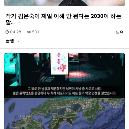
작가 김은숙이 제일 이해 안 된다는 2030이 하는
댓글
말…
2
등록일
조회
등록자
04.28
501
드슈
꿀잼
.