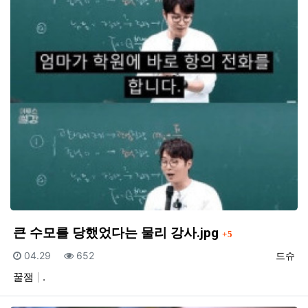
댓글
큰 수모를 당했었다는 물리 강사.jpg
5
등록일
조회
등록자
04.29
652
드슈
꿀잼
.