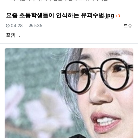
댓글
요즘 초등학생들이 인식하는 유괴수법.jpg
3
등록일
조회
등록자
04.28
535
드슈
꿀잼
.