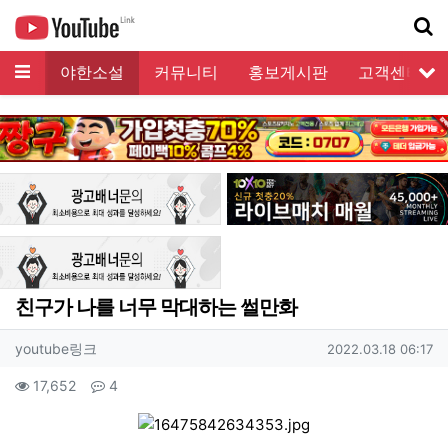
메뉴
모음
야한소설
커뮤니티
홍보게시판
고객센터
서
기
친구가 나를 너무 막대하는 썰만화
작성자 정보
작성
작성일
youtube링크
2022.03.18 06:17
컨텐츠 정보
조회
댓글
17,652
4
관련자료
본문