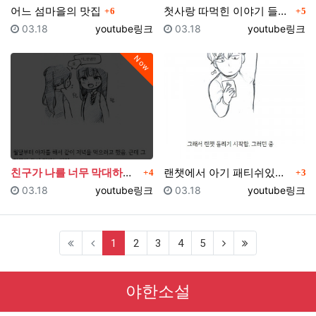
댓글
댓글
어느 섬마을의 맛집
첫사랑 따먹힌 이야기 들은 썰만화 (다른 버전)
6
5
등록일
등록자
등록일
등록자
03.18
youtube링크
03.18
youtube링크
Now
댓글
댓글
친구가 나를 너무 막대하는 썰만화
랜챗에서 아기 패티쉬있는 여자 만난 썰만화
4
3
등록일
등록자
등록일
등록자
03.18
youtube링크
03.18
youtube링크
(current)
1
2
3
4
5
야한소설