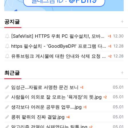
공지글
[SafeVisit] HTTPS 우회 PC 필수설치!, 모바일 최강속도
댓글
등록일
12.30
1
https 필수설치 - 'GoodByeDPI' 프로그램 다운로드<<
댓글
등록일
12.28
1
유튜브링크 게시물에 대한 안내와 삭제 요청 공지
댓글
등록일
12.28
2
최근글
임성근…자필로 서명한 문건 보니
댓글
등록일
05.01
1
사람들이 의외로 잘 모르는 '육개장'의 뜻.jpg
댓글
등록일
05.01
2
생각보다 어려운 공무원 업무....jpg
댓글
등록일
05.01
1
콩쥐 팥쥐의 진짜 결말.jpg
댓글
등록일
05.01
4
알고리즘 검열이 실제였다는 틱톡.jpg
댓글
등록일
05.01
2