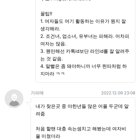
꿀팁!!
1. 여자들도 여기 활동하는 이유가 뭔지 잘
생각해라.
2. 조건녀, 업소녀, 유부녀는 피해라. 어차피
여자는 많음.
3. 웬만해선 카톡id보단 라인id를 잘 알려주
는 것 같음.
4. 말빨은 좀 돼야하니까 너무 찐따처럼 하
지마라 ㅋㅋ
가피매님의 댓글
작성일
가피매
2022.12.09 23:08
내가 찾은곳 중 야한년들 많은 어플 두군데 알
려줌
처음 할땐 대충 속는셈치고 해봤는데 여자비
율 미쳤더라