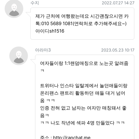
수지님의 댓글
작성일
수지
2022.07.27 14:27
제가 근처에 여행왔는데요 시간괜찮으시면 카
톡:010 5689 1081(연락처로 추가해주세요~)
아이디sh1516
댓글의
아라마3님의
댓글
작성일
아라마3
2023.05.23 10:17
여자들이랑 1:1랜덤매칭으로 노는곳 알려줌
ㅋ
트위터나 인스타 일탈계에서 놀던애들이랑
온리팬스 팬트리 활동하던 애들 대거 넘어
옴 ㅋㅋ
인증 전혀 없고 남자는 여자만 매칭돼서 좋
음ㅋ
ㅋㅋ 나도 작년에 섹파 4명 만들었다 ㅋㅋ
주소 :
http://ranchat.me