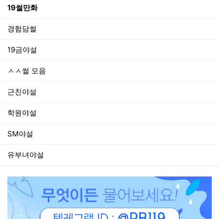
19썰만화
경험담썰
19금야설
ㅅㅅ썰 모음
근친야설
학원야설
SM야설
유부녀야설