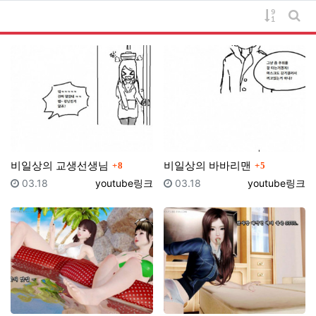
게시물 
게시
댓글
댓글
비일상의 교생선생님
비일상의 바바리맨
8
5
등록일
등록자
등록일
등록자
03.18
youtube링크
03.18
youtube링크