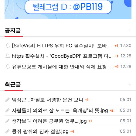
공지글
[SafeVisit] HTTPS 우회 PC 필수설치!, 모바일 최강속도
댓글
등록일
12.30
1
https 필수설치 - 'GoodByeDPI' 프로그램 다운로드<<
댓글
등록일
12.28
1
유튜브링크 게시물에 대한 안내와 삭제 요청 공지
댓글
등록일
12.28
2
최근글
임성근…자필로 서명한 문건 보니
댓글
등록일
05.01
1
사람들이 의외로 잘 모르는 '육개장'의 뜻.jpg
댓글
등록일
05.01
2
생각보다 어려운 공무원 업무....jpg
댓글
등록일
05.01
1
콩쥐 팥쥐의 진짜 결말.jpg
댓글
등록일
05.01
4