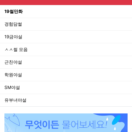
19썰만화
경험담썰
19금야설
ㅅㅅ썰 모음
근친야설
학원야설
SM야설
유부녀야설