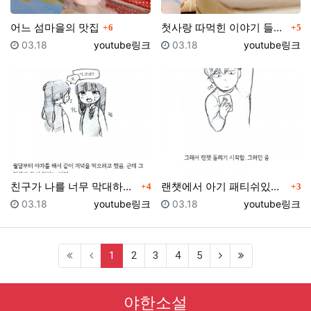
댓글
댓글
어느 섬마을의 맛집
첫사랑 따먹힌 이야기 들은 썰만화 (다른 버전)
6
5
등록일
등록자
등록일
등록자
03.18
youtube링크
03.18
youtube링크
댓글
댓글
친구가 나를 너무 막대하는 썰만화
랜챗에서 아기 패티쉬있는 여자 만난 썰만화
4
3
등록일
등록자
등록일
등록자
03.18
youtube링크
03.18
youtube링크
(current)
1
2
3
4
5
야한소설