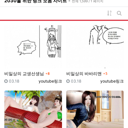
2030을 위한 링크 모음 사이트
-
전체 1,599 / 1 페이지
게시물 
게시
댓글
댓글
비일상의 교생선생님
비일상의 바바리맨
8
5
등록일
등록자
등록일
등록자
03.18
youtube링크
03.18
youtube링크