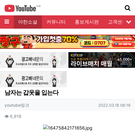
메뉴
모음
야한소설
커뮤니티
홍보게시판
고객센터
서
기
남자는 갑옷을 입는다
작성자 정보
작성
작성일
youtube링크
2022.03.18 06:16
컨텐츠 정보
조회
6,918
관련자료
본문