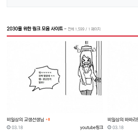
2030을 위한 링크 모음 사이트
-
전체 1,599 / 1 페이지
댓글
비일상의 교생선생님
비일상의 바바리
8
등록일
등록자
등록일
03.18
youtube링크
03.18