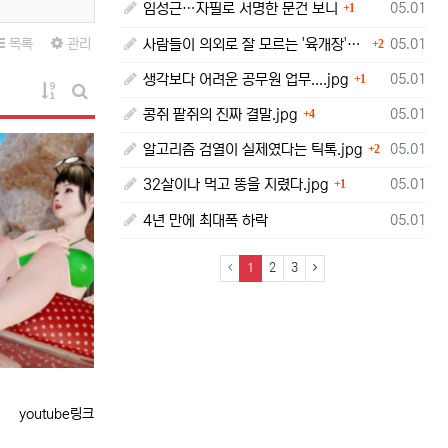
댓글
등록일
임성근…자필로 서명한 문건 보니
05.01
1
댓글
등록일
사람들이 의외로 잘 모르는 '육개장'의 뜻.jpg
05.01
목록
관리
2
댓글
등록일
생각보다 어려운 공무원 업무....jpg
05.01
1
게시물 정렬
댓글
등록일
게시판 검색
콩쥐 팥쥐의 진짜 결말.jpg
05.01
4
댓글
등록일
알고리즘 검열이 실제였다는 틱톡.jpg
05.01
2
댓글
등록일
32살이나 먹고 똥을 지렸다.jpg
05.01
1
등록일
4년 만에 최대폭 하락
05.01
(current)
1
2
3
등록자
youtube링크