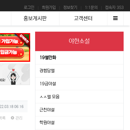
로그인
회원가입
정보찾기
1:1문의
접속자 353
사이
홍보게시판
고객센터
야한소설
19썰만화
경험담썰
19금야설
ㅅㅅ썰 모음
성일
22.03.18 06:16
근친야설
목록
관리
학원야설