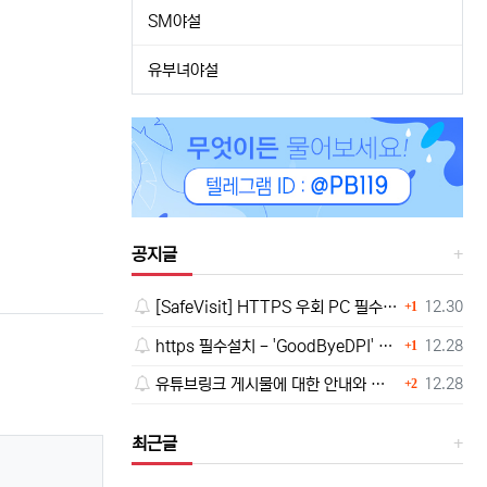
SM야설
유부녀야설
공지글
댓글
등록일
[SafeVisit] HTTPS 우회 PC 필수설치!, 모바일 최강속도
12.30
1
댓글
등록일
https 필수설치 - 'GoodByeDPI' 프로그램 다운로드<<
12.28
1
댓글
등록일
유튜브링크 게시물에 대한 안내와 삭제 요청 공지
12.28
2
최근글