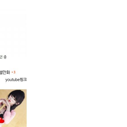
댓글
 썰만화
3
등록자
youtube링크