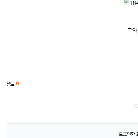
본문
그와
관련자료
댓글
0
등
로그인한 