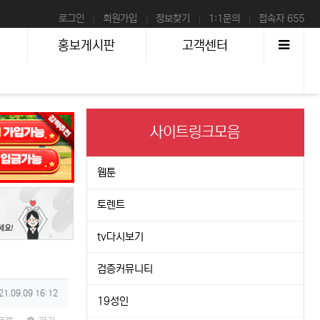
로그인
회원가입
정보찾기
1:1문의
접속자 655
사이
홍보게시판
고객센터
사이트링크모음
웹툰
토렌트
tv다시보기
검증커뮤니티
성일
21.09.09 16:12
19성인