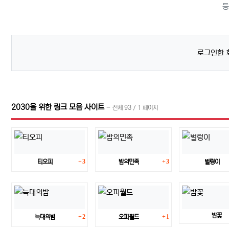
등
로그인한 
2030을 위한 링크 모음 사이트
-
전체 93 / 1 페이지
댓글
댓글
3
3
티오피
밤의민족
벌렁이
댓글
댓글
밤꽃
2
1
늑대의밤
오피월드