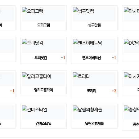
아
오피그램
씹구닷컴
댓글
댓글
1
1
오피닷컴
엔조이베트남
댓글
댓글
달리고홈타이
1
2
로리타
5
건마스타일
달림의형제들
충