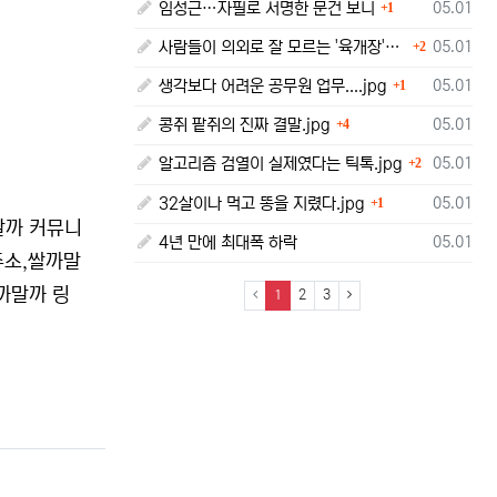
댓글
등록일
임성근…자필로 서명한 문건 보니
05.01
1
댓글
등록일
사람들이 의외로 잘 모르는 '육개장'의 뜻.jpg
05.01
2
댓글
등록일
생각보다 어려운 공무원 업무....jpg
05.01
1
댓글
등록일
콩쥐 팥쥐의 진짜 결말.jpg
05.01
4
댓글
등록일
알고리즘 검열이 실제였다는 틱톡.jpg
05.01
2
댓글
등록일
32살이나 먹고 똥을 지렸다.jpg
05.01
1
말까 커뮤니
등록일
4년 만에 최대폭 하락
05.01
주소,쌀까말
까말까 링
(current)
1
2
3