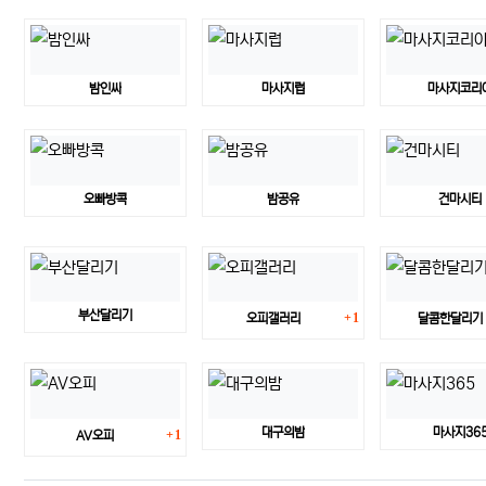
밤인싸
마사지럽
마사지코리
오빠방콕
밤공유
건마시티
댓글
부산달리기
1
오피갤러리
달콤한달리기
댓글
대구의밤
마사지36
1
AV오피