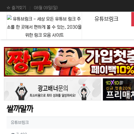
상단 네비
☆ 즐겨찾기
08월 09일(일)
메인 메뉴
유튜브링크
쌀까말까
작성자 정보
작성
유튜브링크