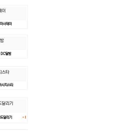
마사데이
DC달밤
마사지스타
댓글
1
청도달리기