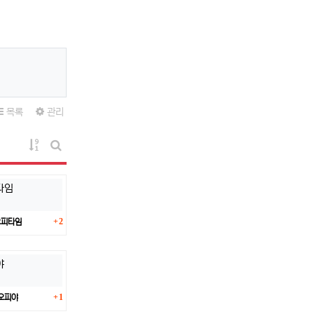
목록
관리
게시물 정렬
게시판 검색
댓글
2
오피타임
댓글
1
오피야