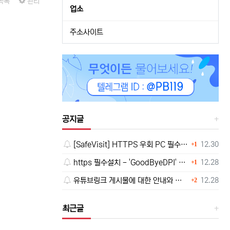
목록
관리
업소
주소사이트
공지글
댓글
등록일
[SafeVisit] HTTPS 우회 PC 필수설치!, 모바일 최강속도
12.30
1
댓글
등록일
https 필수설치 - 'GoodByeDPI' 프로그램 다운로드<<
12.28
1
댓글
등록일
유튜브링크 게시물에 대한 안내와 삭제 요청 공지
12.28
2
최근글