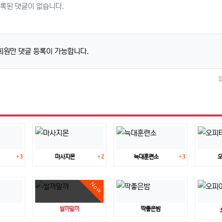
록된 댓글이 없습니다.
회원만 댓글 등록이 가능합니다.
댓글
댓글
댓글
3
2
3
마사지몬
늑대훈련소
Now
쌀까말까
딱좋은밤