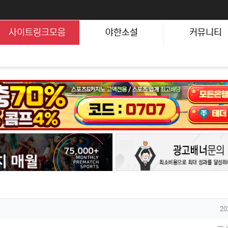
사이트링크모음
야한소설
커뮤니티
작
20