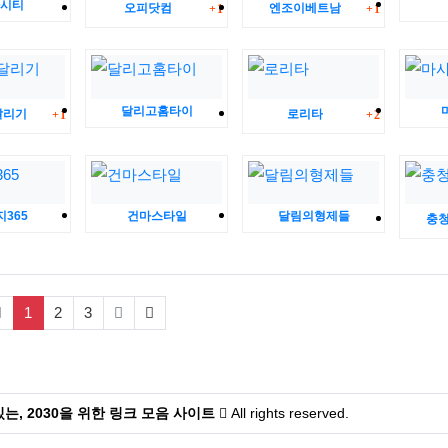
시티
댓글
댓글
오피닷컴
엔조이베트남
1
1
댓글
달리고홈타이
댓글
달리기
로리타
1
2
365
건마스타일
달림의형제들
충
(current)
1
2
3
는, 2030을 위한 링크 모음 사이트
All rights reserved.