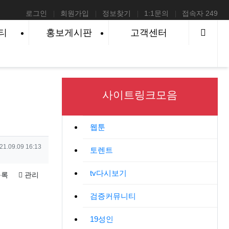
로그인
회원가입
정보찾기
1:1문의
접속자 249
사이
티
홍보게시판
고객센터
사이트링크모음
웹툰
성일
21.09.09 16:13
토렌트
tv다시보기
록
관리
검증커뮤니티
19성인