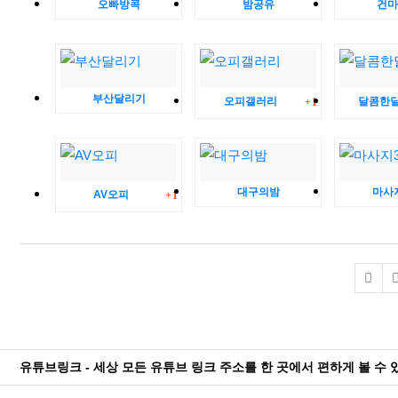
오빠방콕
밤공유
건마
부산달리기
댓글
오피갤러리
달콤한
1
댓글
대구의밤
마사지
AV오피
1
유튜브링크 - 세상 모든 유튜브 링크 주소를 한 곳에서 편하게 볼 수 있