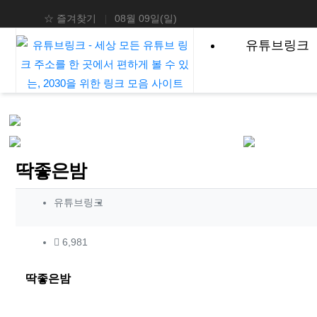
상단 네비
☆ 즐겨찾기
08월 09일(일)
메인 메뉴
유튜브링크
딱좋은밤
작성자 정보
작성
유튜브링크
컨텐츠 정보
조회
6,981
본문
딱좋은밤