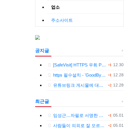
업소
주소사이트
공지글
댓글
등록일
[SafeVisit] HTTPS 우회 PC 필수설치!, 모바일 최강속도
12.30
1
댓글
등록일
https 필수설치 - 'GoodByeDPI' 프로그램 다운로드<<
12.28
1
댓글
등록일
유튜브링크 게시물에 대한 안내와 삭제 요청 공지
12.28
2
최근글
댓글
등록일
임성근…자필로 서명한 문건 보니
05.01
1
댓글
등록일
사람들이 의외로 잘 모르는 '육개장'의 뜻.jpg
05.01
2