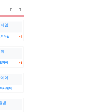
게시물 정렬
게시판 검색
댓글
오피타임
2
댓글
오피야
1
마사데이