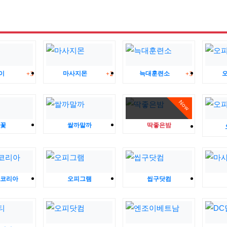
댓글
댓글
댓글
이
마사지몬
늑대훈련소
3
2
3
Now
꽃
쌀까말까
딱좋은밤
코리아
오피그램
씹구닷컴