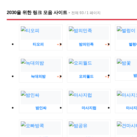
2030을 위한 링크 모음 사이트
-
전체 93 / 1 페이지
댓글
댓글
티오피
밤의민족
벌렁
3
3
댓글
댓글
밤
늑대의밤
오피월드
2
1
밤인싸
마사지럽
마사지