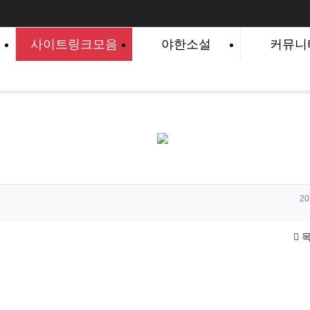
사이트링크모음
야한소설
커뮤니
작
20
목