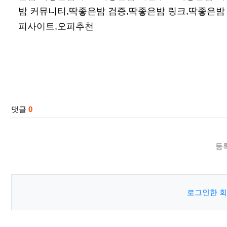
밤 커뮤니티,딱좋은밤 검증,딱좋은밤 링크,딱좋은밤 
피사이트,오피추천
관련자료
댓글
0
등
로그인한 회