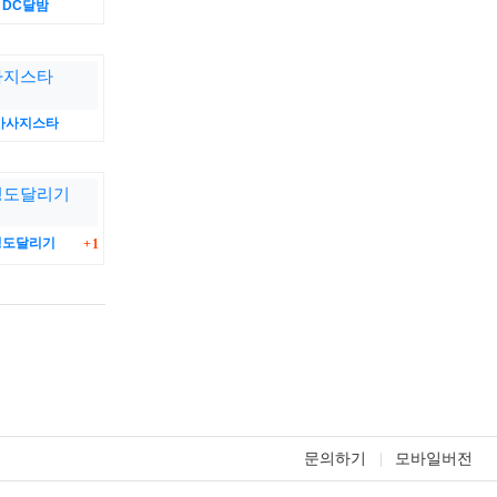
DC달밤
마사지스타
댓글
청도달리기
1
문의하기
모바일버전