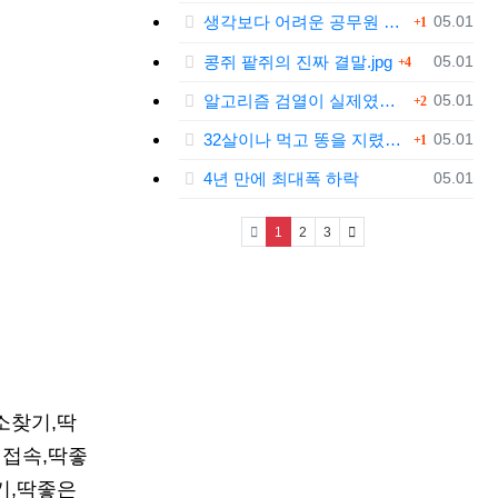
댓글
등록일
생각보다 어려운 공무원 업무....jpg
05.01
1
댓글
등록일
콩쥐 팥쥐의 진짜 결말.jpg
05.01
4
댓글
등록일
알고리즘 검열이 실제였다는 틱톡.jpg
05.01
2
댓글
등록일
32살이나 먹고 똥을 지렸다.jpg
05.01
1
등록일
4년 만에 최대폭 하락
05.01
(current)
1
2
3
소찾기,딱
 접속,딱좋
기,딱좋은