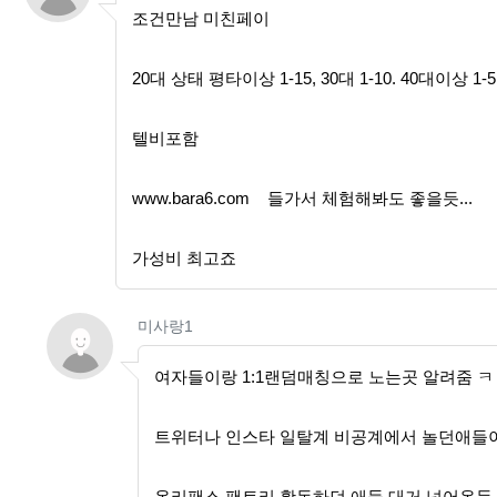
조건만남 미친페이
20대 상태 평타이상 1-15, 30대 1-10. 40대이상 1-5
텔비포함
www.bara6.com 들가서 체험해봐도 좋을듯...
가성비 최고죠
댓글의
미사랑1님의
댓글
미사랑1
여자들이랑 1:1랜덤매칭으로 노는곳 알려줌 ㅋ
트위터나 인스타 일탈계 비공계에서 놀던애들
온리팬스 팬트리 활동하던 애들 대거 넘어온듯