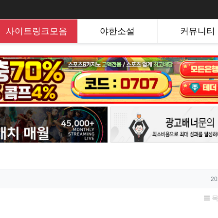
사이트링크모음
야한소설
커뮤니티
작
20
목