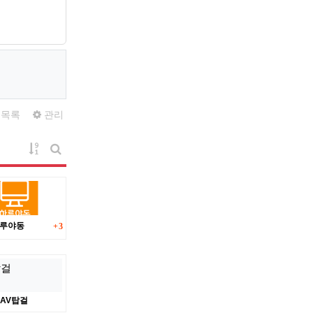
목록
관리
게시물 정렬
게시판 검색
댓글
루야동
3
AV탑걸