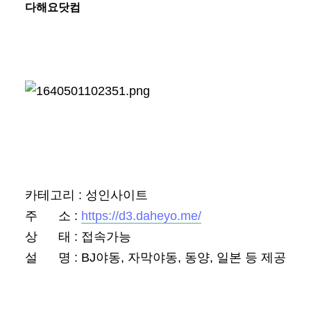
본문
다해요닷컴
카테고리 : 성인사이트
주 소 :
https://d3.daheyo.me/
상 태 : 접속가능
설 명 : BJ야동, 자막야동, 동양, 일본 등 제공