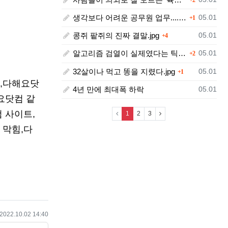
댓글
등록일
생각보다 어려운 공무원 업무....jpg
05.01
1
댓글
등록일
콩쥐 팥쥐의 진짜 결말.jpg
05.01
4
댓글
등록일
알고리즘 검열이 실제였다는 틱톡.jpg
05.01
2
댓글
등록일
32살이나 먹고 똥을 지렸다.jpg
05.01
1
,다해요닷
등록일
4년 만에 최대폭 하락
05.01
요닷컴 같
 사이트,
(current)
1
2
3
 막힘,다
작성일
2022.10.02 14:40