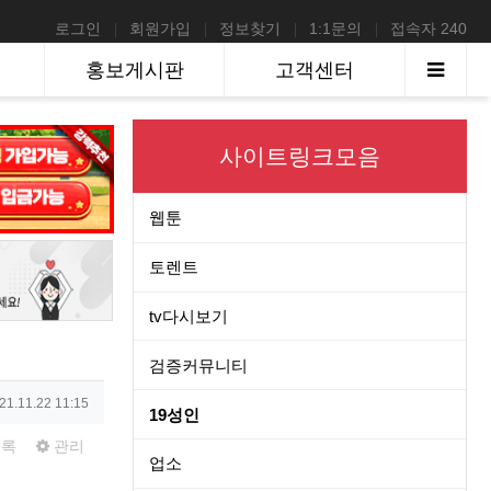
로그인
회원가입
정보찾기
1:1문의
접속자 240
사이
홍보게시판
고객센터
사이트링크모음
웹툰
토렌트
tv다시보기
검증커뮤니티
성일
21.11.22 11:15
19성인
록
관리
업소