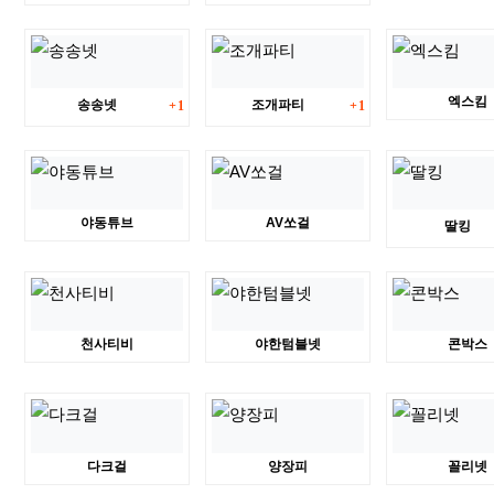
댓글
댓글
엑스킴
송송넷
조개파티
1
1
야동튜브
AV쏘걸
딸킹
천사티비
야한텀블넷
콘박스
다크걸
양장피
꼴리넷