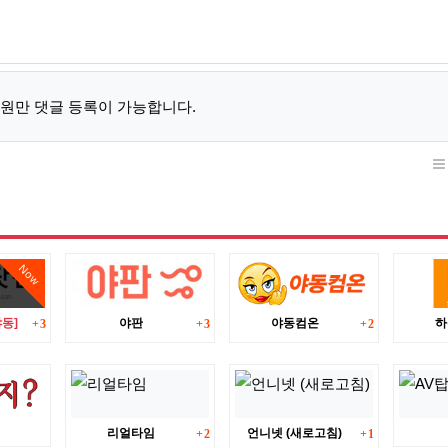
원만 댓글 등록이 가능합니다.
Now
댓글
댓글
댓글
동]
야판
야동컴온
하
3
3
2
댓글
댓글
리얼타임
언니넷 (새로고침)
2
1