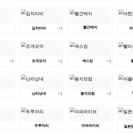
댓글
빨간딱지
김치티비
야
1
댓글
댓글
댓글
조개모아
섹스킹
1
1
1
댓글
댓글
난리났네
봉지닷컴
1
1
두루마리
야파라이브
일본