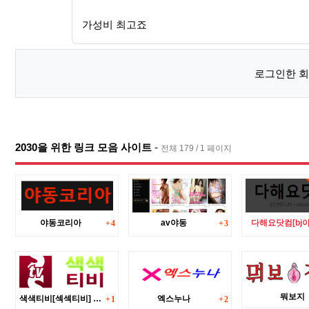
가성비 최고죠
로그인한 회
2030을 위한 링크 모음 사이트
-
전체 179 / 1 페이지
댓글
댓글
야동코리아
av야동
다해요닷컴[bj야
4
3
댓글
댓글
뭐보지
색색티비[섹섹티비] (새로고침)
엑스누나
1
2