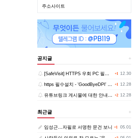
주소사이트
공지글
댓글
등록일
[SafeVisit] HTTPS 우회 PC 필수설치!, 모바일 최강속도
12.30
1
댓글
등록일
https 필수설치 - 'GoodByeDPI' 프로그램 다운로드<<
12.28
1
댓글
등록일
유튜브링크 게시물에 대한 안내와 삭제 요청 공지
12.28
2
최근글
댓글
등록일
임성근…자필로 서명한 문건 보니
05.01
1
댓글
등록일
사람들이 의외로 잘 모르는 '육개장'의 뜻.jpg
05.01
2