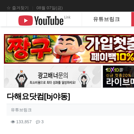
상단 네비
☆ 즐겨찾기
08월 07일(금)
메인 메뉴
유튜브링크
다해요닷컴[bj야동]
작성자 정보
작성
유튜브링크
컨텐츠 정보
조회
댓글
133,857
3