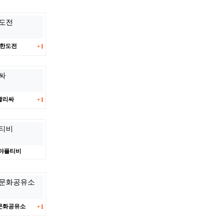
댓글
한도전
1
댓글
빨리싸
1
야플티비
댓글
문화공유소
1