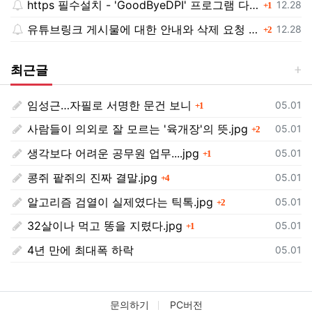
https 필수설치 - 'GoodByeDPI' 프로그램 다운로드<<
댓글
등록일
12.28
1
유튜브링크 게시물에 대한 안내와 삭제 요청 공지
댓글
등록일
12.28
2
최근글
임성근…자필로 서명한 문건 보니
댓글
등록일
05.01
1
사람들이 의외로 잘 모르는 '육개장'의 뜻.jpg
댓글
등록일
05.01
2
생각보다 어려운 공무원 업무....jpg
댓글
등록일
05.01
1
콩쥐 팥쥐의 진짜 결말.jpg
댓글
등록일
05.01
4
알고리즘 검열이 실제였다는 틱톡.jpg
댓글
등록일
05.01
2
32살이나 먹고 똥을 지렸다.jpg
댓글
등록일
05.01
1
4년 만에 최대폭 하락
등록일
05.01
문의하기
PC버전