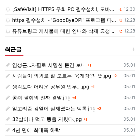
[SafeVisit] HTTPS 우회 PC 필수설치!, 모바일 최강속도
댓글
등록일
12.30
1
https 필수설치 - 'GoodByeDPI' 프로그램 다운로드<<
댓글
등록일
12.28
1
유튜브링크 게시물에 대한 안내와 삭제 요청 공지
댓글
등록일
12.28
2
최근글
임성근…자필로 서명한 문건 보니
댓글
등록일
05.01
1
사람들이 의외로 잘 모르는 '육개장'의 뜻.jpg
댓글
등록일
05.01
2
생각보다 어려운 공무원 업무....jpg
댓글
등록일
05.01
1
콩쥐 팥쥐의 진짜 결말.jpg
댓글
등록일
05.01
4
알고리즘 검열이 실제였다는 틱톡.jpg
댓글
등록일
05.01
2
32살이나 먹고 똥을 지렸다.jpg
댓글
등록일
05.01
1
4년 만에 최대폭 하락
등록일
05.01