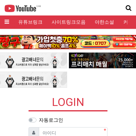
메뉴
유튜브링크
사이트링크모음
야한소설
커뮤
기
LOGIN
자동로그인
필수
아이디