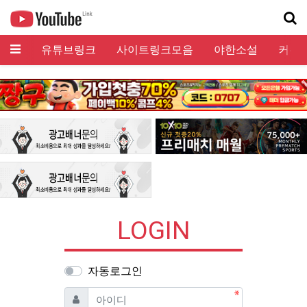
메뉴
유튜브링크
사이트링크모음
야한소설
커뮤
기
LOGIN
자동로그인
필수
아이디