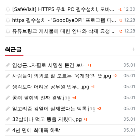
[SafeVisit] HTTPS 우회 PC 필수설치!, 모바일 최강속도
댓글
등록일
12.30
1
https 필수설치 - 'GoodByeDPI' 프로그램 다운로드<<
댓글
등록일
12.28
1
유튜브링크 게시물에 대한 안내와 삭제 요청 공지
댓글
등록일
12.28
2
최근글
임성근…자필로 서명한 문건 보니
댓글
등록일
05.01
1
사람들이 의외로 잘 모르는 '육개장'의 뜻.jpg
댓글
등록일
05.01
2
생각보다 어려운 공무원 업무....jpg
댓글
등록일
05.01
1
콩쥐 팥쥐의 진짜 결말.jpg
댓글
등록일
05.01
4
알고리즘 검열이 실제였다는 틱톡.jpg
댓글
등록일
05.01
2
32살이나 먹고 똥을 지렸다.jpg
댓글
등록일
05.01
1
4년 만에 최대폭 하락
등록일
05.01