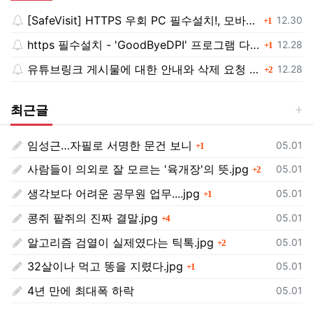
[SafeVisit] HTTPS 우회 PC 필수설치!, 모바일 최강속도
댓글
등록일
12.30
1
https 필수설치 - 'GoodByeDPI' 프로그램 다운로드<<
댓글
등록일
12.28
1
유튜브링크 게시물에 대한 안내와 삭제 요청 공지
댓글
등록일
12.28
2
최근글
임성근…자필로 서명한 문건 보니
댓글
등록일
05.01
1
사람들이 의외로 잘 모르는 '육개장'의 뜻.jpg
댓글
등록일
05.01
2
생각보다 어려운 공무원 업무....jpg
댓글
등록일
05.01
1
콩쥐 팥쥐의 진짜 결말.jpg
댓글
등록일
05.01
4
알고리즘 검열이 실제였다는 틱톡.jpg
댓글
등록일
05.01
2
32살이나 먹고 똥을 지렸다.jpg
댓글
등록일
05.01
1
4년 만에 최대폭 하락
등록일
05.01