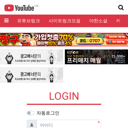
메뉴
유튜브링크
사이트링크모음
야한소설
커뮤
기
LOGIN
자동로그인
필수
아이디