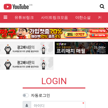
메뉴
유튜브링크
사이트링크모음
야한소설
커뮤
기
LOGIN
자동로그인
필수
아이디