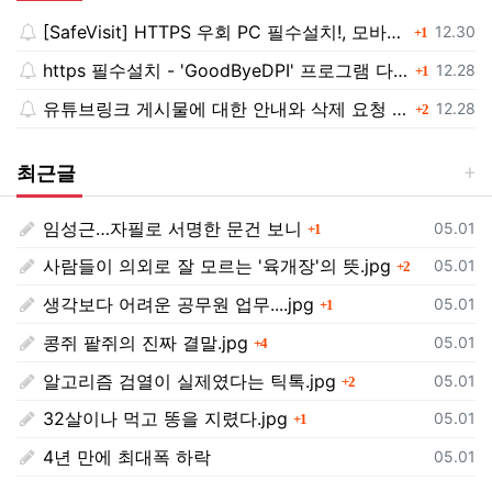
[SafeVisit] HTTPS 우회 PC 필수설치!, 모바일 최강속도
댓글
등록일
12.30
1
https 필수설치 - 'GoodByeDPI' 프로그램 다운로드<<
댓글
등록일
12.28
1
유튜브링크 게시물에 대한 안내와 삭제 요청 공지
댓글
등록일
12.28
2
최근글
임성근…자필로 서명한 문건 보니
댓글
등록일
05.01
1
사람들이 의외로 잘 모르는 '육개장'의 뜻.jpg
댓글
등록일
05.01
2
생각보다 어려운 공무원 업무....jpg
댓글
등록일
05.01
1
콩쥐 팥쥐의 진짜 결말.jpg
댓글
등록일
05.01
4
알고리즘 검열이 실제였다는 틱톡.jpg
댓글
등록일
05.01
2
32살이나 먹고 똥을 지렸다.jpg
댓글
등록일
05.01
1
4년 만에 최대폭 하락
등록일
05.01