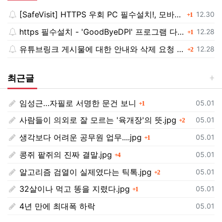
[SafeVisit] HTTPS 우회 PC 필수설치!, 모바일 최강속도
댓글
등록일
12.30
1
https 필수설치 - 'GoodByeDPI' 프로그램 다운로드<<
댓글
등록일
12.28
1
유튜브링크 게시물에 대한 안내와 삭제 요청 공지
댓글
등록일
12.28
2
최근글
임성근…자필로 서명한 문건 보니
댓글
등록일
05.01
1
사람들이 의외로 잘 모르는 '육개장'의 뜻.jpg
댓글
등록일
05.01
2
생각보다 어려운 공무원 업무....jpg
댓글
등록일
05.01
1
콩쥐 팥쥐의 진짜 결말.jpg
댓글
등록일
05.01
4
알고리즘 검열이 실제였다는 틱톡.jpg
댓글
등록일
05.01
2
32살이나 먹고 똥을 지렸다.jpg
댓글
등록일
05.01
1
4년 만에 최대폭 하락
등록일
05.01