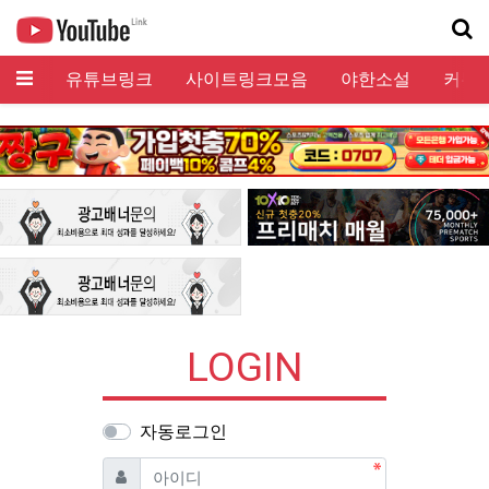
메뉴
유튜브링크
사이트링크모음
야한소설
커뮤
기
LOGIN
자동로그인
필수
아이디