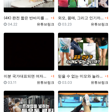
댓글
댓글
(4K) 완전 짧은 반바지를 입고 모닝 요가를 (약 후…
외모, 몸매, 그리고 인기까지 최상의 KLPGA 미녀 …
1
1
등록일
등록자
등록일
등록자
04.22
유튜브링크
03.23
유튜브링크
댓글
댓글
이분 국가대표되면 여자배구 인기 10배 됩니다... 여…
믿을 수 없는 미모와 놀라운 피지컬을 보유한 골프여신 …
1
1
등록일
등록자
등록일
등록자
03.11
유튜브링크
03.03
유튜브링크