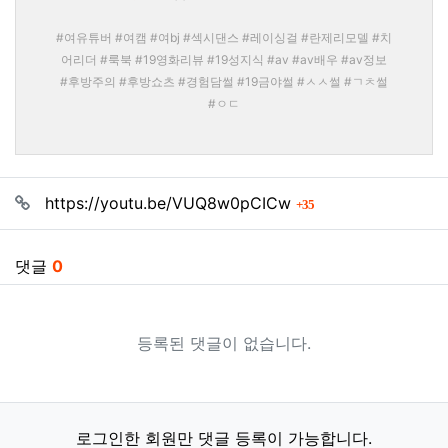
#여유튜버 #여캠 #여bj #섹시댄스 #레이싱걸 #란제리모델 #치
어리더 #룩북 #19영화리뷰 #19성지식 #av #av배우 #av정보
#후방주의 #후방쇼츠 #경험담썰 #19금야썰 #ㅅㅅ썰 #ㄱㅊ썰
#ㅇㄷ
관련자료
회 연결
https://youtu.be/VUQ8w0pCICw
35
댓글
0
등록된 댓글이 없습니다.
로그인한 회원만 댓글 등록이 가능합니다.