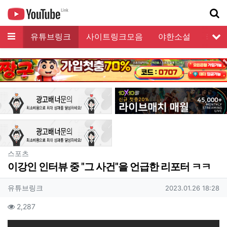
메뉴
유튜브링크
사이트링크모음
야한소설
커뮤
서
기
분류
스포츠
이강인 인터뷰 중 "그 사건"을 언급한 리포터 ㅋㅋ
작성자 정보
작성
작성일
유튜브링크
2023.01.26 18:28
컨텐츠 정보
조회
2,287
본문