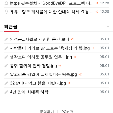
https 필수설치 - 'GoodByeDPI' 프로그램 다운로드<<
댓글
등록일
12.28
1
유튜브링크 게시물에 대한 안내와 삭제 요청 공지
댓글
등록일
12.28
2
최근글
임성근…자필로 서명한 문건 보니
댓글
등록일
05.01
1
사람들이 의외로 잘 모르는 '육개장'의 뜻.jpg
댓글
등록일
05.01
2
생각보다 어려운 공무원 업무....jpg
댓글
등록일
05.01
1
콩쥐 팥쥐의 진짜 결말.jpg
댓글
등록일
05.01
4
알고리즘 검열이 실제였다는 틱톡.jpg
댓글
등록일
05.01
2
32살이나 먹고 똥을 지렸다.jpg
댓글
등록일
05.01
1
4년 만에 최대폭 하락
등록일
05.01
문의하기
PC버전