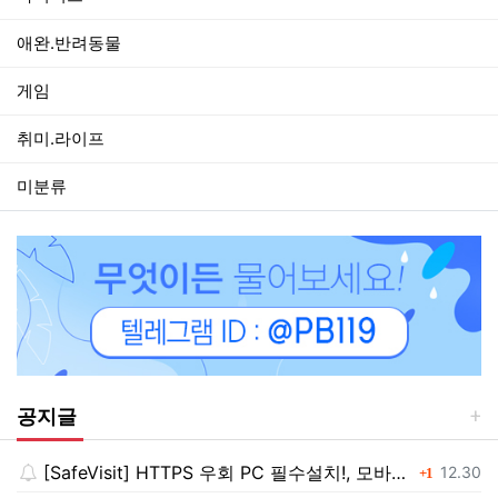
애완.반려동물
게임
취미.라이프
미분류
공지글
[SafeVisit] HTTPS 우회 PC 필수설치!, 모바일 최강속도
댓글
등록일
12.30
1