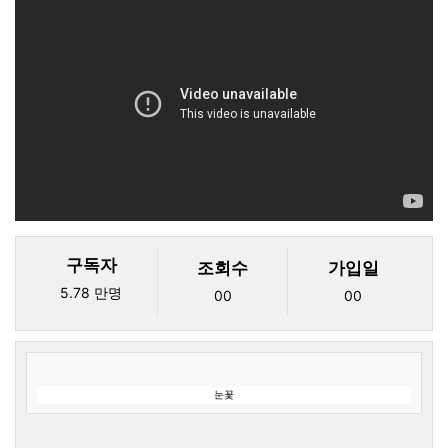
구독자
조회수
가입일
5.78 만명
00
00
눈꽃