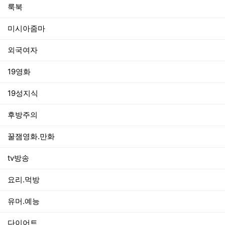
룩북
미시아줌마
외국여자
19영화
19성지식
후방주의
꿀잼영화.만화
tv방송
요리.먹방
유머.예능
다이어트