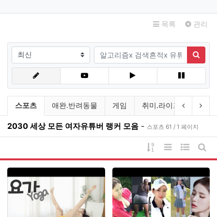
목록
관리
검색조건
검색어
검색
유튜브링크 분류 목록
현재 분류
이전 분류
다음
스포츠
애완.반려동물
게임
취미.라이프
미분류
2030 세상 모든 여자유튜버 랭커 모음
-
스포츠 61 / 1 페이지
게시물 정렬
리스트 스타일
웹진 스타
게시