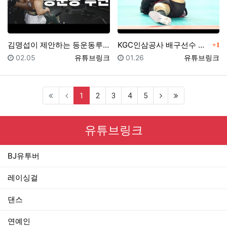
댓글
김명섭이 제안하는 등운동루틴영상(랫풀다운,시티드로우,데…
KGC인삼공사 배구선수 채선아 팔로우캠[4k]
1
등록일
등록자
등록일
등록자
02.05
유튜브링크
01.26
유튜브링크
(current)
1
2
3
4
5
유튜브링크
BJ유투버
레이싱걸
댄스
연예인