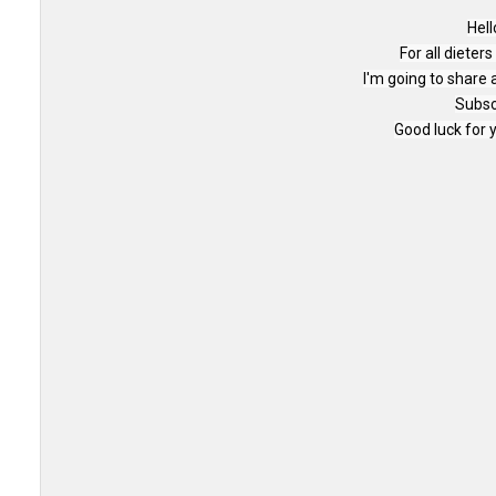
Hell
For all dieter
I'm going to share 
Subsc
Good luck for 