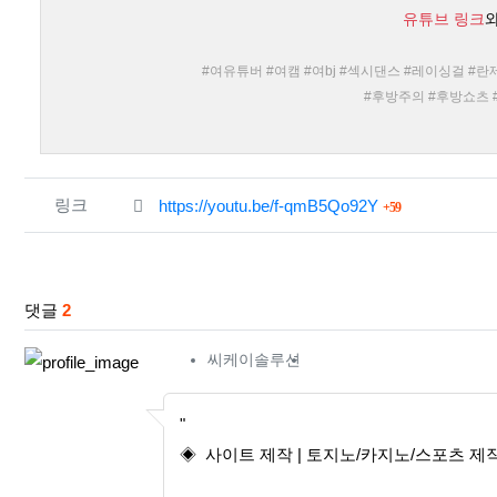
유튜브 링크
#여유튜버 #여캠 #여bj #섹시댄스 #레이싱걸 #란제
#후방주의 #후방쇼츠 
관련자료
회 연결
링크
https://youtu.be/f-qmB5Qo92Y
59
댓글
2
씨케이솔루션님의 댓글
씨케이솔루션
"
◈ 사이트 제작 | 토지노/카지노/스포츠 제작 