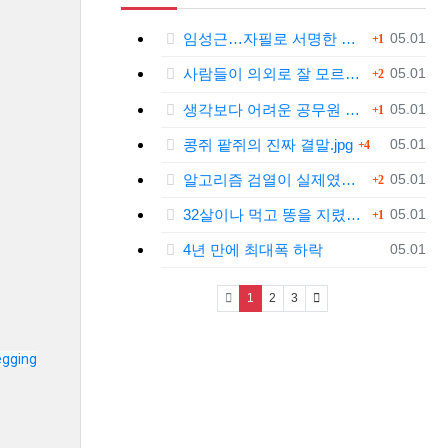
댓글
등록일
임성근…자필로 서명한 문건 보니
05.01
1
댓글
등록일
사람들이 의외로 잘 모르는 '육개장'의 뜻.jpg
05.01
2
댓글
등록일
생각보다 어려운 공무원 업무....jpg
05.01
1
댓글
등록일
콩쥐 팥쥐의 진짜 결말.jpg
05.01
4
댓글
등록일
알고리즘 검열이 실제였다는 틱톡.jpg
05.01
2
댓글
등록일
32살이나 먹고 똥을 지렸다.jpg
05.01
1
등록일
4년 만에 최대폭 하락
05.01
(current)
1
2
3
egging