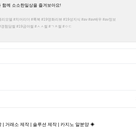
와 함께 소소한일상을 즐겨보아요!
리모델 #치어리더 #룩북 #19영화리뷰 #19성지식 #av #av배우 #av정보
#경험담썰 #19금야썰 #ㅅㅅ썰 #ㄱㅊ썰 #ㅇㄷ
| 거래소 제작 | 솔루션 제작 | 카지노 알분양 ◈