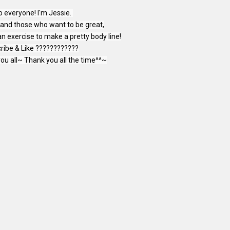
o everyone! I'm Jessie. 

s and those who want to be great,

an exercise to make a pretty body line!

ribe & Like ????????????

you all~ Thank you all the time^^~
