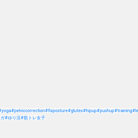
#yoga
#pelviccorrection
#fixposture
#glutes
#hipup
#pushup
#training
#l
ヨガ
#ゆり活
#筋トレ女子