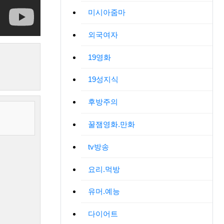
미시아줌마
외국여자
19영화
19성지식
후방주의
꿀잼영화.만화
tv방송
요리.먹방
유머.예능
다이어트