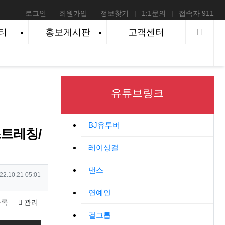
로그인
회원가입
정보찾기
1:1문의
접속자 911
사이
티
홍보게시판
고객센터
유튜브링크
BJ유투버
의 스트레칭/
레이싱걸
댄스
성일
22.10.21 05:01
연예인
록
관리
걸그룹