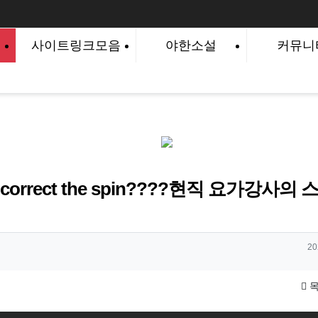
사이트링크모음
야한소설
커뮤니
e to correct the spin????현직 요가강사
작
20
목