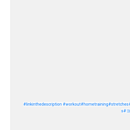
#linkinthedescription
#workout
#hometraining
#stretches
s
#