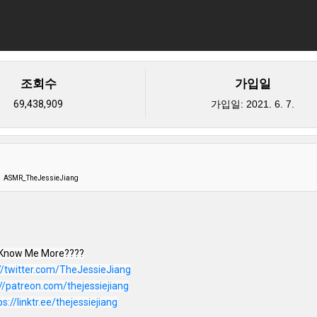
조회수
가입일
69,438,909
가입일:
2021. 6. 7.
ASMR_TheJessieJiang
Know Me More????

//twitter.com/TheJessieJiang
://patreon.com/thejessiejiang
ps://linktr.ee/thejessiejiang