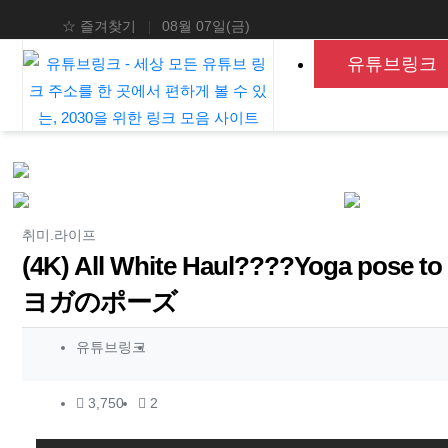
상단 네비
☆ 즐겨찾기
08월 07일(금)
메인 메뉴
유튜브링크
분류
취미.라이프
(4K) All White Haul????Yoga pos
ヨガのポーズ
작성자 정보
작성
유튜브링크
컨텐츠 정보
조회
댓글
3,750
2