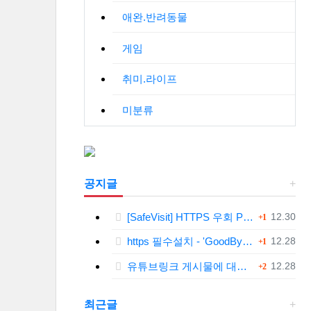
애완.반려동물
게임
취미.라이프
미분류
공지글
댓글
등록일
[SafeVisit] HTTPS 우회 PC 필수설치!, 모바일 최강속도
12.30
1
댓글
등록일
https 필수설치 - 'GoodByeDPI' 프로그램 다운로드<<
12.28
1
댓글
등록일
유튜브링크 게시물에 대한 안내와 삭제 요청 공지
12.28
2
최근글