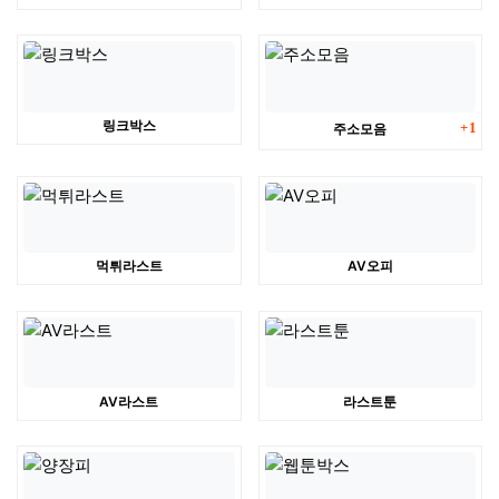
댓글
링크박스
주소모음
1
먹튀라스트
AV오피
AV라스트
라스트툰