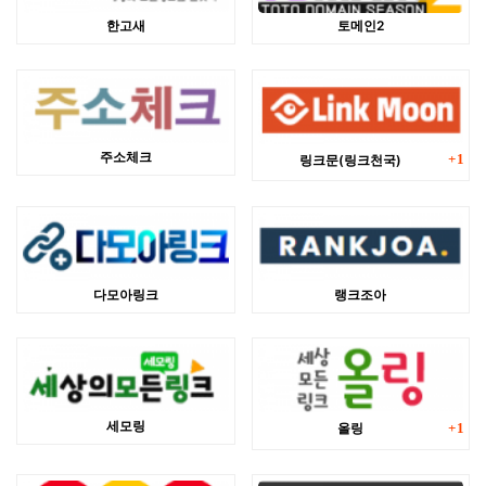
한고새
토메인2
댓글
주소체크
링크문(링크천국)
1
다모아링크
랭크조아
댓글
세모링
올링
1