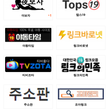
댓글
탑스19
야보자
1
야동타임
링크바로넷
티비조타
링크의민족
주소판
조아링크