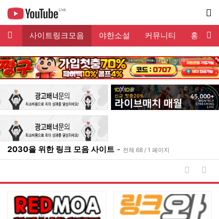
메뉴
서
링크
사이트링크모음
야한소설
커뮤니티
홍보게
기
2030을 위한 링크 모음 사이트
-
전체 68 / 1 페이지
날짜순 
게시