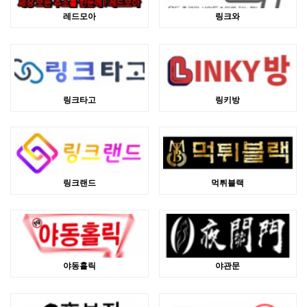
레드모아
링크와
링크타고
링키방
링크랜드
먹튀블랙
야동홀릭
야관문