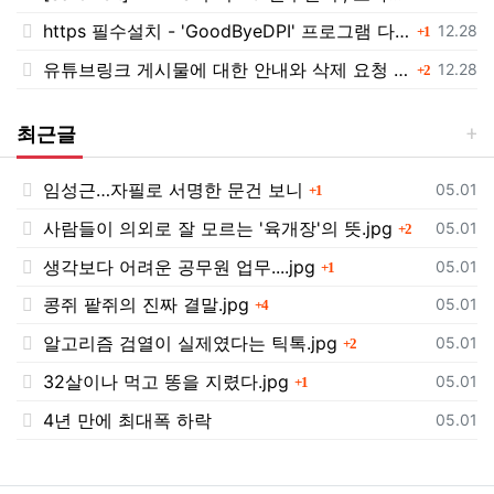
https 필수설치 - 'GoodByeDPI' 프로그램 다운로드<<
댓글
등록일
12.28
1
유튜브링크 게시물에 대한 안내와 삭제 요청 공지
댓글
등록일
12.28
2
최근글
임성근…자필로 서명한 문건 보니
댓글
등록일
05.01
1
사람들이 의외로 잘 모르는 '육개장'의 뜻.jpg
댓글
등록일
05.01
2
생각보다 어려운 공무원 업무....jpg
댓글
등록일
05.01
1
콩쥐 팥쥐의 진짜 결말.jpg
댓글
등록일
05.01
4
알고리즘 검열이 실제였다는 틱톡.jpg
댓글
등록일
05.01
2
32살이나 먹고 똥을 지렸다.jpg
댓글
등록일
05.01
1
4년 만에 최대폭 하락
등록일
05.01