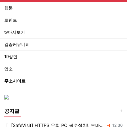
웹툰
토렌트
tv다시보기
검증커뮤니티
19성인
업소
주소사이트
공지글
[SafeVisit] HTTPS 우회 PC 필수설치!, 모바일 최강속도
댓글
등록일
12.30
1