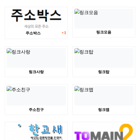
댓글
링크모음
주소박스
1
링크사랑
링크탑
주소친구
링크맵