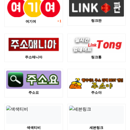
댓글
링크판
여기여
1
주소매니아
링크통
주소요
주소야
색색티비
세븐링크