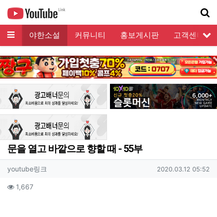
메뉴
모음
야한소설
커뮤니티
홍보게시판
고객센터
서
기
문을 열고 바깥으로 향할 때 - 55부
작성자 정보
작성
작성일
youtube링크
2020.03.12 05:52
컨텐츠 정보
조회
1,667
본문