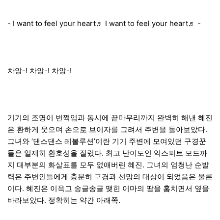
- I want to feel your heart♬ I want to feel your heart♬ -
차앙-! 차앙-! 차앙-!
기기의 조명이 번쩍임과 동시에 끝마무리까지 완벽히 해낸 혜진
은 환하게 웃으며 손으로 브이자를 그려서 주변을 돌아보았다.
그녀와 ‘댄스댄스 레볼루션’이란 기기 주변에 모여있던 구경꾼
들은 일제히 환호성을 질렀다. 최고 난이도인 익스퍼트 모드까
지 대부분의 화살표를 모두 없애버린 혜진. 그녀의 엄청난 순발
력은 주변인들에게 충분히 구경과 선망의 대상이 되었음은 물론
이다. 혜진은 이윽고 송글송글 맺힌 이마의 땀을 훔치면서 옆을
바라보았다. 정확히는 약간 아래쪽.