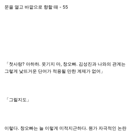
문을 열고 바깥으로 향할 때 - 55
「첫사랑? 아하하. 웃기지 마, 창오빠. 김성진과 나와의 관계는
그렇게 낯뜨거운 단어가 적용될 만한 계제가 없어」
「그럴지도」
이렇다. 창오빠는 늘 이렇게 미적지근하다. 뭔가 자극적인 논란