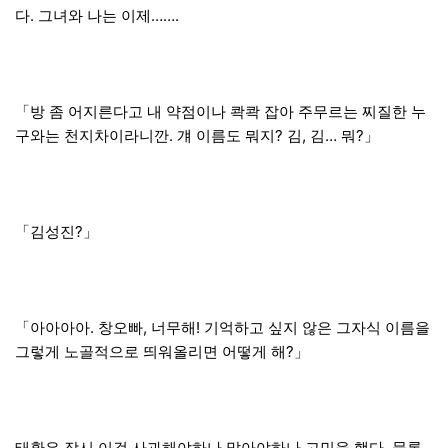
다. 그녀와 나는 이제…….
「방 좀 어지른다고 내 약점이나 콱콱 잡아 주무르는 찌질한 누
구와는 천지차이라니깐. 걔 이름도 뭐지? 김, 김… 뭐?」
「김성진?」
「아아아아. 창오빠, 너무해! 기억하고 싶지 않은 그자식 이름을
그렇게 노골적으로 띄워올리면 어떻게 해?」
태환은 잠시 이걸 사과해야하나 말아야하나 고민을 했다. 물론