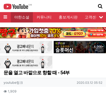
메뉴
모음
야한소설
커뮤니티
홍보게시판
고객센터
서
기
문을 열고 바깥으로 향할 때 - 54부
작성자 정보
작성
작성일
youtube링크
2020.03.12 05:52
컨텐츠 정보
조회
1,909
본문