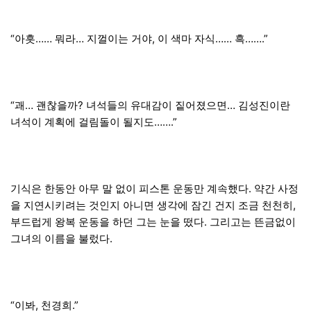
“아흣…… 뭐라… 지껄이는 거야, 이 색마 자식…… 흑…….”
“괘… 괜찮을까? 녀석들의 유대감이 짙어졌으면… 김성진이란
녀석이 계획에 걸림돌이 될지도…….”
기식은 한동안 아무 말 없이 피스톤 운동만 계속했다. 약간 사정
을 지연시키려는 것인지 아니면 생각에 잠긴 건지 조금 천천히,
부드럽게 왕복 운동을 하던 그는 눈을 떴다. 그리고는 뜬금없이
그녀의 이름을 불렀다.
“이봐, 천경희.”