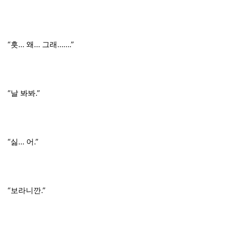
“흣… 왜… 그래…….”
“날 봐봐.”
“싫… 어.”
“보라니깐.”