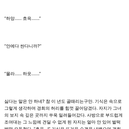
“하앙…… 흐윽…….”
“안에다 싼다니까?”
“몰라…… 하읏…….”
싫다는 말은 안 하네? 참 이 년도 골때리는구만. 기식은 속으로
그렇게 생각하며 경희의 허리를 힘껏 끌어당겼다. 자지가 그녀
의 보지 속 깊은 곳까지 쑤욱 밀려들어갔다. 사방으로 부드럽게
조여대는 그 느낌에 견딜 수 없게 된 자지는 얼마 안 있어 벌떡
벌떡 요동쳤다. “흐읍…!” 기식은 뜨거운 숨결을 내뱉으며 경희