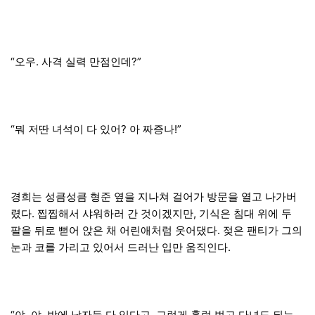
“오우. 사격 실력 만점인데?”
“뭐 저딴 녀석이 다 있어? 아 짜증나!”
경희는 성큼성큼 형준 옆을 지나쳐 걸어가 방문을 열고 나가버
렸다. 찝찝해서 샤워하러 간 것이겠지만, 기식은 침대 위에 두
팔을 뒤로 뻗어 앉은 채 어린애처럼 웃어댔다. 젖은 팬티가 그의
눈과 코를 가리고 있어서 드러난 입만 움직인다.
“야, 야. 밖에 남자들 다 있다고. 그렇게 훌렁 벗고 다녀도 되는