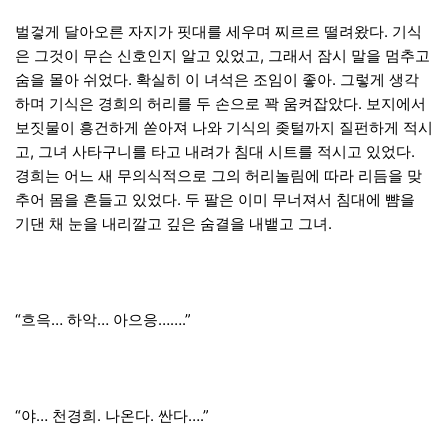
벌겋게 달아오른 자지가 핏대를 세우며 찌르르 떨려왔다. 기식
은 그것이 무슨 신호인지 알고 있었고, 그래서 잠시 말을 멈추고
숨을 몰아 쉬었다. 확실히 이 녀석은 조임이 좋아. 그렇게 생각
하며 기식은 경희의 허리를 두 손으로 꽉 움켜잡았다. 보지에서
보짓물이 흥건하게 쏟아져 나와 기식의 좆털까지 질펀하게 적시
고, 그녀 사타구니를 타고 내려가 침대 시트를 적시고 있었다.
경희는 어느 새 무의식적으로 그의 허리놀림에 따라 리듬을 맞
추어 몸을 흔들고 있었다. 두 팔은 이미 무너져서 침대에 뺨을
기댄 채 눈을 내리깔고 깊은 숨결을 내뱉고 그녀.
“흐윽… 하악… 아으응…….”
“야… 천경희. 나온다. 싼다….”