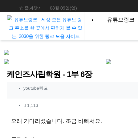
상단 네비
☆ 즐겨찾기
08월 09일(일)
메인 메뉴
유튜브링크
케인즈사립학원 - 1부 6장
작성자 정보
작성
youtube링크
컨텐츠 정보
조회
1,113
본문
오래 기다리셨습니다. 조금 바빠서요.