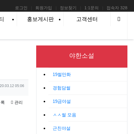
로그인
회원가입
정보찾기
1:1문의
접속자 328
사이
티
홍보게시판
고객센터
야한소설
19썰만화
성일
20.03.12 05:06
경험담썰
19금야설
록
관리
ㅅㅅ썰 모음
근친야설