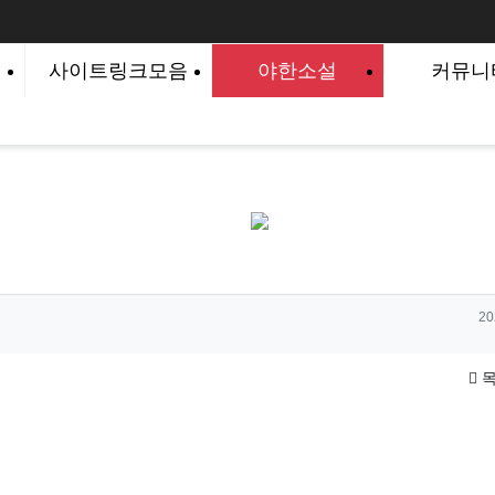
사이트링크모음
야한소설
커뮤니
작
20
목