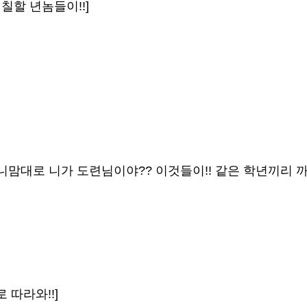
먹칠할 년놈들이!!]
누가 니맘대로 니가 도련님이야?? 이것들이!! 같은 학년끼리 까
 따라와!!]