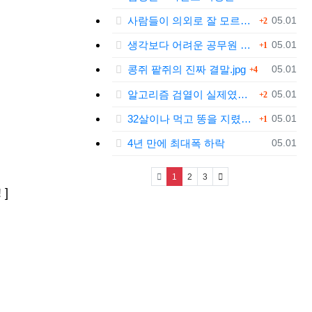
댓글
등록일
사람들이 의외로 잘 모르는 '육개장'의 뜻.jpg
05.01
2
댓글
등록일
생각보다 어려운 공무원 업무....jpg
05.01
1
댓글
등록일
콩쥐 팥쥐의 진짜 결말.jpg
05.01
4
댓글
등록일
알고리즘 검열이 실제였다는 틱톡.jpg
05.01
2
댓글
등록일
32살이나 먹고 똥을 지렸다.jpg
05.01
1
등록일
4년 만에 최대폭 하락
05.01
(current)
1
2
3
]