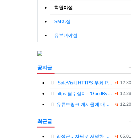
학원야설
SM야설
유부녀야설
공지글
댓글
등록일
[SafeVisit] HTTPS 우회 PC 필수설치!, 모바일 최강속도
12.30
1
댓글
등록일
https 필수설치 - 'GoodByeDPI' 프로그램 다운로드<<
12.28
1
댓글
등록일
유튜브링크 게시물에 대한 안내와 삭제 요청 공지
12.28
2
최근글
댓글
등록일
임성근…자필로 서명한 문건 보니
05.01
1