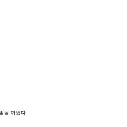
말을 꺼냈다