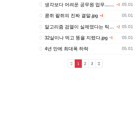
댓글
등록일
생각보다 어려운 공무원 업무....jpg
05.01
1
댓글
등록일
콩쥐 팥쥐의 진짜 결말.jpg
05.01
4
댓글
등록일
알고리즘 검열이 실제였다는 틱톡.jpg
05.01
2
댓글
등록일
32살이나 먹고 똥을 지렸다.jpg
05.01
1
등록일
4년 만에 최대폭 하락
05.01
(current)
1
2
3