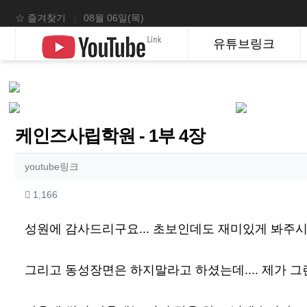
상단 네비
☆ 즐겨찾기
08월 06일(목)
메인 메뉴
유튜브링크
케인즈사립학원 - 1부 4장
작성자 정보
작성
youtube링크
컨텐츠 정보
조회
1,166
본문
성원에 감사드리구요... 초보인데도 재미있게 봐주
그리고 동성장면은 하지말라고 하셨는데.... 제가 그