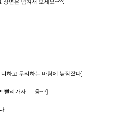
 장면은 넘겨서 보세요~^^;
..어제 너하고 무리하는 바람에 늦잠잤다]
빨리가자 .... 응~?]
다.