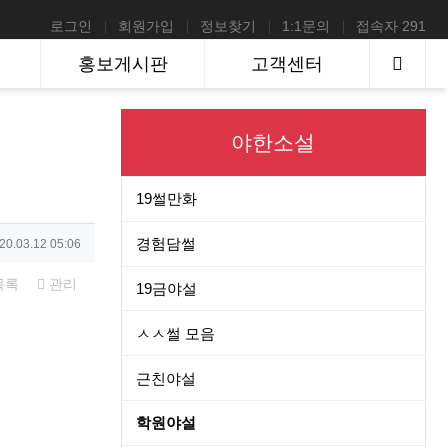
로그인
회원가입
정보찾기
1:1문의
접속자 291
사이
홍보게시판
고객센터
야한소설
19썰만화
성일
경험담썰
20.03.12 05:06
목록
관리
19금야설
ㅅㅅ썰 모음
근친야설
학원야설