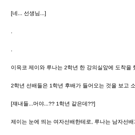
[네... 선생님...]
.
.
이윽코 제이와 루나는 2학년 한 강의실앞에 도착을 
2학년 선배들은 1학년 후배가 들어오는 것을 보고 
[쟤내들...머야...?? 1학년 같은데??]
제이는 눈에 띄는 여자선배한테로, 루나는 남자선배가