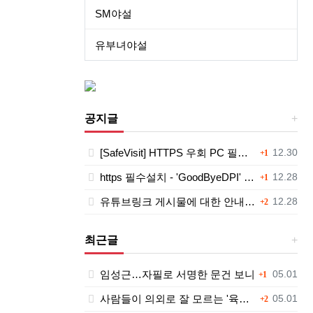
SM야설
유부녀야설
공지글
댓글
등록일
[SafeVisit] HTTPS 우회 PC 필수설치!, 모바일 최강속도
12.30
1
댓글
등록일
https 필수설치 - 'GoodByeDPI' 프로그램 다운로드<<
12.28
1
댓글
등록일
유튜브링크 게시물에 대한 안내와 삭제 요청 공지
12.28
2
최근글
댓글
등록일
임성근…자필로 서명한 문건 보니
05.01
1
댓글
등록일
사람들이 의외로 잘 모르는 '육개장'의 뜻.jpg
05.01
2