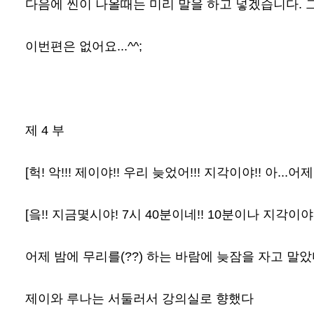
다음에 씬이 나올때는 미리 말을 하고 넣겠습니다. 그
이번편은 없어요...^^;
제 4 부
[헉! 악!!! 제이야!! 우리 늦었어!!! 지각이야!! 아.
[읔!! 지금몇시야! 7시 40분이네!! 10분이나 지각이야!! 
어제 밤에 무리를(??) 하는 바람에 늦잠을 자고 말았
제이와 루나는 서둘러서 강의실로 향했다