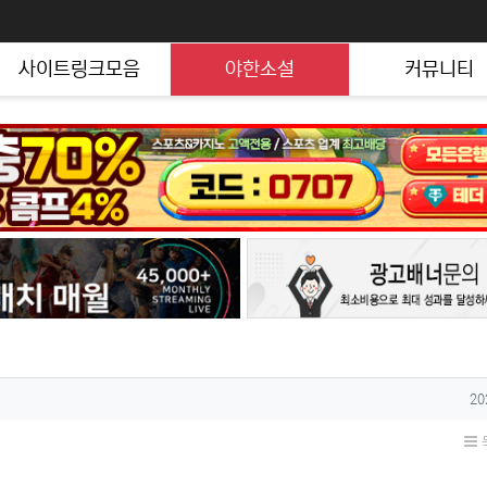
사이트링크모음
야한소설
커뮤니티
작
20