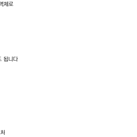
 액체로
도 됩니다
디처