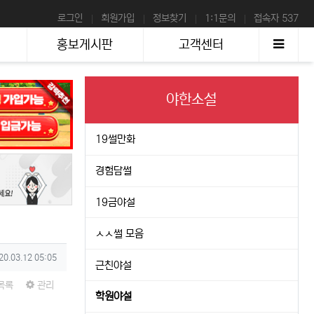
로그인
회원가입
정보찾기
1:1문의
접속자 537
사이
홍보게시판
고객센터
야한소설
19썰만화
경험담썰
19금야설
ㅅㅅ썰 모음
성일
20.03.12 05:05
근친야설
목록
관리
학원야설