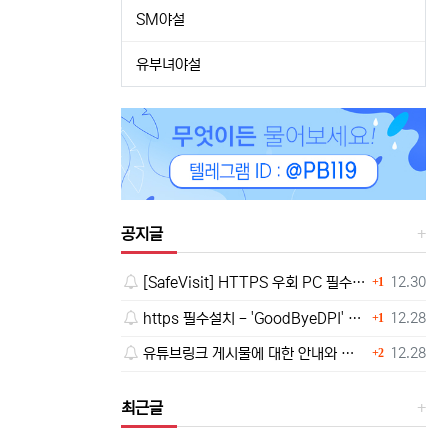
SM야설
유부녀야설
공지글
댓글
등록일
[SafeVisit] HTTPS 우회 PC 필수설치!, 모바일 최강속도
12.30
1
댓글
등록일
https 필수설치 - 'GoodByeDPI' 프로그램 다운로드<<
12.28
1
댓글
등록일
유튜브링크 게시물에 대한 안내와 삭제 요청 공지
12.28
2
최근글