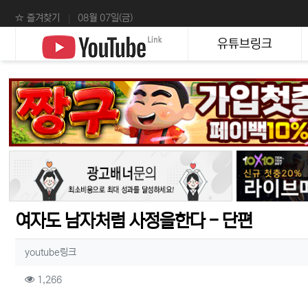
상단 네비
☆ 즐겨찾기
08월 07일(금)
메인 메뉴
유튜브링크
여자도 남자처럼 사정을한다 - 단편
작성자 정보
작성
youtube링크
컨텐츠 정보
조회
1,266