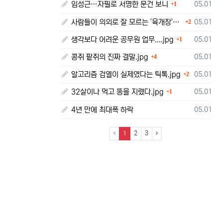
댓글
등록일
임성근…자필로 서명한 문건 보니
05.01
1
댓글
등록일
사람들이 의외로 잘 모르는 '육개장'의 뜻.jpg
05.01
2
댓글
등록일
생각보다 어려운 공무원 업무....jpg
05.01
1
댓글
등록일
콩쥐 팥쥐의 진짜 결말.jpg
05.01
4
댓글
등록일
알고리즘 검열이 실제였다는 틱톡.jpg
05.01
2
댓글
등록일
32살이나 먹고 똥을 지렸다.jpg
05.01
1
등록일
4년 만에 최대폭 하락
05.01
(current)
1
2
3