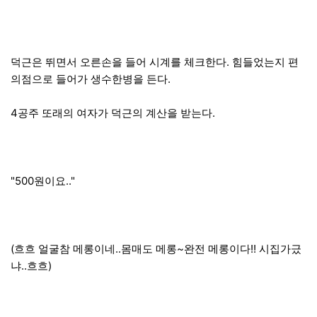
덕근은 뛰면서 오른손을 들어 시계를 체크한다. 힘들었는지 편
의점으로 들어가 생수한병을 든다.
4공주 또래의 여자가 덕근의 계산을 받는다.
"500원이요.."
(흐흐 얼굴참 메롱이네..몸매도 메롱~완전 메롱이다!! 시집가긌
냐..흐흐)