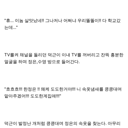
"휴... 이놈 살맛났네!! 그나저나 어쩌냐 우리똘똘이!! 다 학교갔
는데..."
TV를켜 채널을 돌리던 덕근이 이내 TV를 꺼버리고 잔뜩 흥분한
얼굴을 하며 정은,수영 방으로 들어간다.
"흐흐흐!!! 한정은 !! 왜케 도도한거야!!! 니 속옷냄새를 킁킁대며
맡아주겠어!!! 도도한계집애!!!"
덕근이 발정난 개처럼 킁킁대며 정은의 속옷을 찾는다. 아무리