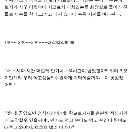
보지가 자꾸 머릿속에 떠오르자 미치겠는듯 화장실로 들어가 찬
물로 세수를 한다.그리고 다시 쇼파에 누워 시계를 바라본다.
1초~~ 2초~~3초~~~째각째각!!!!!!!!
"ㅇ ㅏ시파 시간 더럽게 안가네..!!!4시간이 남았잖아!!! 워머!!! 오
기만해라 우리 여고생들!! 쉬원하게 따먹어줄꺼야....아 못참겠
어!!!!!"
"맞다!! 곧있으면 점심시간이야!!! 학교로가자!!! 충분히 점심시간
에 도착할수 있을꺼야.. 민아도 먹고 수아도 먹고 수영이 처녀도
때주고 와야지..흐흐흐 빨리 나가자"