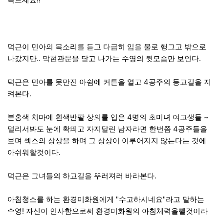
덕근이 민아의 목소리를 듣고 다급히 입을 물로 행그고 밖으로
나갔지만.. 막현관문을 닫고 나가는 수영의 뒷모습만 보인다.
덕근은 민아를 못만진 아쉼에 커튼을 열고 4공주의 등교길을 지
켜본다.
분홍색 치마에 흰색반팔 상의를 입은 4명의 초미녀 여고생들 ~
멀리서봐도 눈에 확띄고 자지달린 남자라면 한번쯤 4공주들을
보며 섹스의 상상을 하며 그 상상이 이루어지지 않는다는 것에
아쉬워할것이다.
덕근은 그녀들의 하교길을 뚜러져러 바라본다.
아침청소를 하는 환경미화원에게 "수고하시네요"라고 말하는
수영! 자신이 인사함으로써 환경미화원의 아침체력을뺄것이라