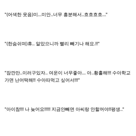
"(어색한 웃음)미...미안..너무 흥분해서..흐흐흐흐..."
"(한숨쉬며)휴.. 알았으니까 빨리 빼기나 해요.!!"
"잠깐만..이러구있자.. 여운이 너무좋아... 아..황홀해!!! 수아학교
가면 난어떡해!! 수아따먹고 싶어서!!!"
"아이참!!! 나 늦어요!!!!! 지금안빼면 아씨랑 안할꺼야!!평생.."