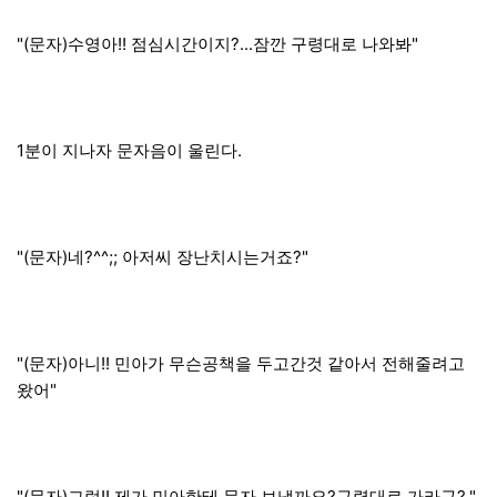
"(문자)수영아!! 점심시간이지?...잠깐 구령대로 나와봐"
1분이 지나자 문자음이 울린다.
"(문자)네?^^;; 아저씨 장난치시는거죠?"
"(문자)아니!! 민아가 무슨공책을 두고간것 같아서 전해줄려고
왔어"
"(문자)그럼!! 제가 민아한테 문자 보낼까요?구령대로 가라구?."