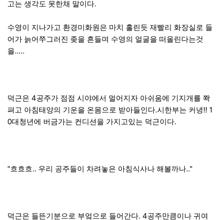
고는 생각도 못한채 말이다.
수영이 지나가고 환경미화원은 마치 홀린듯 재빨리 화장실로 들
어가 늙어쭈그러진 좆을 흔들며 수영의 얼굴을 떠올린다는것
을.....
덕근은 4공주가 점점 시야에서 멀어지자 아쉬움에 기지개를 쫙
펴고 아침태양의 기운을 온몸으로 받아들인다.시한부는 커녕!! 1
0대청년에 버금가는 컨디션을 가지고있는 덕근이다.
"흐흐흐.. 우리 공주들이 차려놓은 아침식사나 해볼까나.."
덕근은 들뜬기분으로 부엌으로 들어간다. 4공주만큼이나 귀여