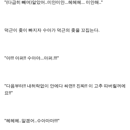
"(다급히 빼며)알았어..미안미안...헤헤헤... 미안해.."
덕근이 좆이 빠지자 수아가 덕근의 좆을 꼬집는다.
"아!!! 아퍼!! 수아야...아퍼.!!!"
"다음부터!! 내허락없이 안에다 싸면!! 진짜!! 이 고추 따버릴꺼에
요!!"
"헤헤헤..알겠어..수아마마!!!"