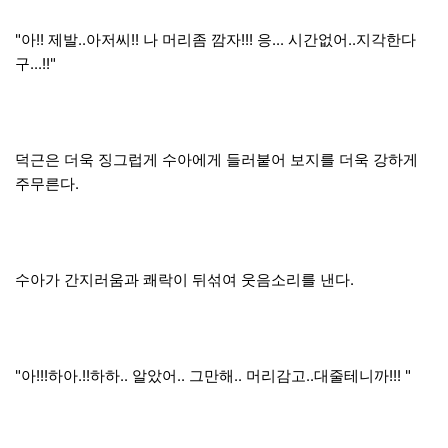
"아!! 제발..아저씨!! 나 머리좀 깜자!!! 응... 시간없어..지각한다
구...!!"
덕근은 더욱 징그럽게 수아에게 들러붙어 보지를 더욱 강하게
주무른다.
수아가 간지러움과 쾌락이 뒤섞여 웃음소리를 낸다.
"아!!!하아.!!하하.. 알았어.. 그만해.. 머리감고..대줄테니까!!! "