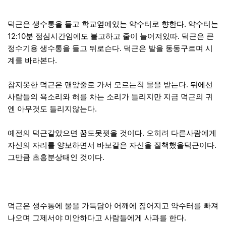
덕근은 생수통을 들고 학교옆에있는 약수터로 향한다. 약수터는
12:10분 점심시간임에도 불고하고 줄이 늘어져있따. 덕근은 큰
정수기용 생수통을 들고 뒤로슨다. 덕근은 발을 동동구르며 시
계를 바라본다.
참지못한 덕근은 맨앞줄로 가서 모르는척 물을 받는다. 뒤에선
사람들의 욕소리와 혀를 차는 소리가 들리지만 지금 덕근의 귀
엔 아무것도 들리지않는다.
예전의 덕근같았으면 꿈도못꿧을 것이다. 오히려 다른사람에게
자신의 자리를 양보하면서 바보같은 자신을 질책했을덕근이다.
그만큼 초흥분상태인 것이다.
덕근은 생수통에 물을 가득담아 어깨에 짊어지고 약수터를 빠져
나오며 그제서야 미안하다고 사람들에게 사과를 한다.