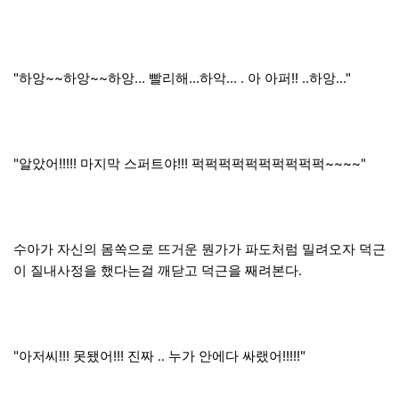
"하앙~~하앙~~하앙... 빨리해...하악... . 아 아퍼!! ..하앙..."
"알았어!!!!! 마지막 스퍼트야!!! 퍽퍽퍽퍽퍽퍽퍽퍽퍽퍽~~~~"
수아가 자신의 몸쏙으로 뜨거운 뭔가가 파도처럼 밀려오자 덕근
이 질내사정을 했다는걸 깨닫고 덕근을 째려본다.
"아저씨!!! 못됐어!!! 진짜 .. 누가 안에다 싸랬어!!!!!"