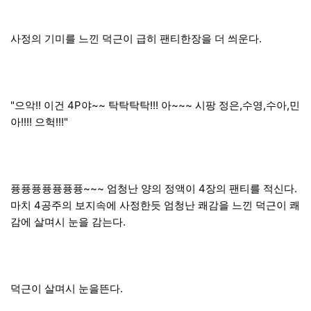
사정의 기미를 느낀 덕근이 급히 팬티한장을 더 씌운다.
"으악!! 이건 4P야~~ 탁탁탁탁!!! 아~~~ 시팡 정은,수영,수아,민
아!!!! 으헉!!!"
퓽퓽퓽퓽퓽퓽퓽~~~ 엄청난 양의 정액이 4장의 팬티를 적신다.
마치 4공주의 보지속에 사정한듯 엄청난 쾌감을 느낀 덕근이 쾌
감에 살며시 눈을 감는다.
덕근이 살며시 눈을뜬다.