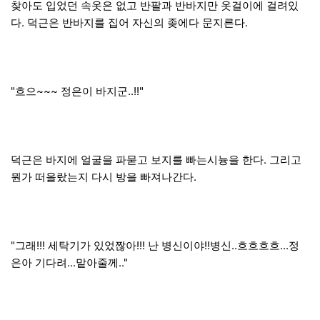
찾아도 입었던 속옷은 없고 반팔과 반바지만 옷걸이에 걸려있
다. 덕근은 반바지를 집어 자신의 좆에다 문지른다.
"흐으~~~ 정은이 바지군..!!"
덕근은 바지에 얼굴을 파묻고 보지를 빠는시늉을 한다. 그리고
뭔가 떠올랐는지 다시 방을 빠져나간다.
"그래!!! 세탁기가 있었짢아!!! 난 병신이야!!병신..흐흐흐흐...정
은아 기다려...맡아줄께.."