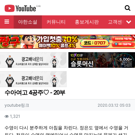
메뉴
모음
야한소설
커뮤니티
홍보게시판
고객센터
서
기
수아여고 4공주♡ - 20부
작성자 정보
작성
작성일
youtube링크
2020.03.12 05:03
컨텐츠 정보
조회
1,321
본문
수영이 다시 분주하게 아침을 차린다. 정은도 옆에서 수영을 거
든다. 정은이 수영의 옆에있어서 수영을 만지는데 문제가 생긴