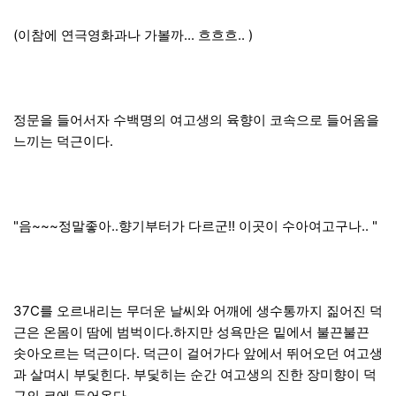
(이참에 연극영화과나 가볼까... 흐흐흐.. )
정문을 들어서자 수백명의 여고생의 육향이 코속으로 들어옴을
느끼는 덕근이다.
"음~~~정말좋아..향기부터가 다르군!! 이곳이 수아여고구나.. "
37C를 오르내리는 무더운 날씨와 어깨에 생수통까지 짊어진 덕
근은 온몸이 땀에 범벅이다.하지만 성욕만은 밑에서 불끈불끈
솟아오르는 덕근이다. 덕근이 걸어가다 앞에서 뛰어오던 여고생
과 살며시 부딫힌다. 부딫히는 순간 여고생의 진한 장미향이 덕
근의 코에 들어온다.