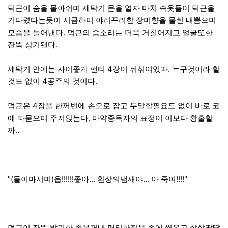
덕근이 숨을 몰아쉬며 세탁기 문을 열자 마치 속옷들이 덕근을
기다렸다는듯이 시큼하며 야리꾸리한 장미향을 물씬 내뿜으며
모습을 들어낸다. 덕근의 숨소리는 더욱 거칠어지고 얼굴또한
잔뜩 상기됀다.
세탁기 안에는 사이좋게 팬티 4장이 뒤섞여있따. 누구것이라 할
것도 없이 4공주의 것이다.
덕근은 4장을 한꺼번에 손으로 잡고 두말할필요도 없이 바로 코
에 파묻으며 주저앉는다. 마약중독자의 표정이 이보다 황홀할
까..
"(들이마시며)읍!!!!!!좋아... 환상의냄새야... 아 죽여!!!!"
덕근이 잔뜩 발기한 좆을꺼내 팬티한장을 좆에 씌우고 살살딸딸