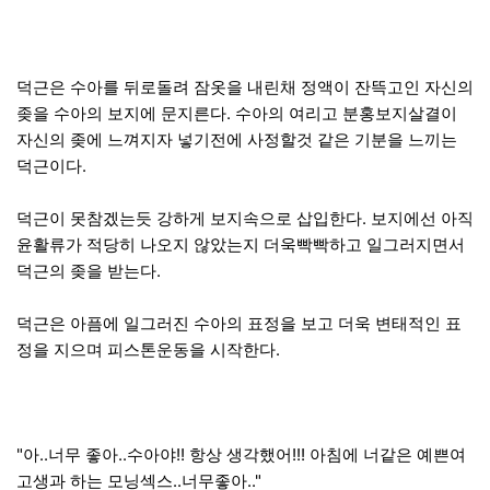
덕근은 수아를 뒤로돌려 잠옷을 내린채 정액이 잔뜩고인 자신의
좆을 수아의 보지에 문지른다. 수아의 여리고 분홍보지살결이
자신의 좆에 느껴지자 넣기전에 사정할것 같은 기분을 느끼는
덕근이다.
덕근이 못참겠는듯 강하게 보지속으로 삽입한다. 보지에선 아직
윤활류가 적당히 나오지 않았는지 더욱빡빡하고 일그러지면서
덕근의 좆을 받는다.
덕근은 아픔에 일그러진 수아의 표정을 보고 더욱 변태적인 표
정을 지으며 피스톤운동을 시작한다.
"아..너무 좋아..수아야!! 항상 생각했어!!! 아침에 너같은 예쁜여
고생과 하는 모닝섹스..너무좋아.."