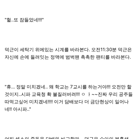
"헐..또 잠들었네!!!"
덕근이 세탁기 위에있는 시계를 바라본다. 오전11:30분 덕근은
자신에 손에 들려잇는 정액에 범벅됀 촉촉한 팬티를 바라본다.
"휴... 정말 미치겠네.. 왜 학교는 7교시를 하는거야!!! 오전만 할
것이지..시파 교육청 확 불질러버려!!! ㅇ ㅏ~~진짜 우리 공주들
따먹고싶어 미치겠네!!!! 이거 담배보다 더 금단현상이 일어나
네!! 아시파.."
어찌 섹스의 중독을 담배와 비교할까... 덕근은 수아의 분홍색