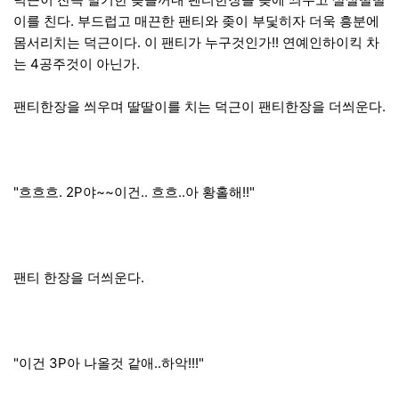
이를 친다. 부드럽고 매끈한 팬티와 좆이 부딫히자 더욱 흥분에
몸서리치는 덕근이다. 이 팬티가 누구것인가!! 연예인하이킥 차
는 4공주것이 아닌가.
팬티한장을 씌우며 딸딸이를 치는 덕근이 팬티한장을 더씌운다.
"흐흐흐. 2P야~~이건.. 흐흐..아 황홀해!!"
팬티 한장을 더씌운다.
"이건 3P아 나올것 같애..하악!!!"