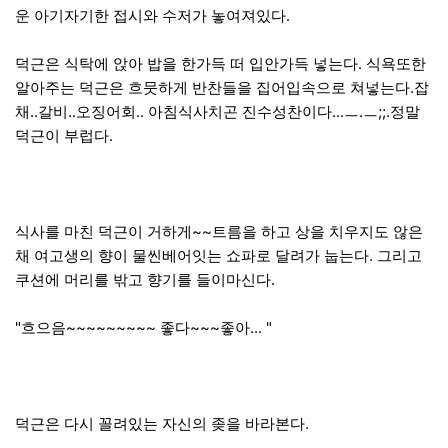
운 아기자기한 접시와 수저가 놓여져있다.
덕근은 식탁에 앉아 밥을 한가득 떠 입안가득 넣는다. 식욕또한
알아주는 덕근은 흐뭇하게 반찬들을 집어입속으로 쳐넣는다.잡
채..갈비..오징어회.. 아침식사치곤 진수성찬이다...ㅡ.ㅡ;;.정말
덕근이 부럽다.
식사를 마친 덕근이 거하게~~트름을 하고 상을 치우지도 않은
채 여고생의 향이 물씬베어잇는 쇼파로 달려가 눕는다. 그리고
쿠션에 머리를 밖고 향기를 들이마신다.
"흐으음~~~~~~~~~ 좋다~~~좋아... "
덕근은 다시 꼴려있는 자신의 좆을 바라본다.