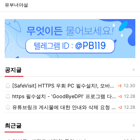
유부녀야설
공지글
[SafeVisit] HTTPS 우회 PC 필수설치!, 모바일 최강속도
댓글
등록일
12.30
1
https 필수설치 - 'GoodByeDPI' 프로그램 다운로드<<
댓글
등록일
12.28
1
유튜브링크 게시물에 대한 안내와 삭제 요청 공지
댓글
등록일
12.28
2
최근글