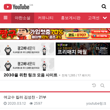
메뉴
모음
야한소설
커뮤니티
홍보게시판
고객센터
서
기
2030을 위한 링크 모음 사이트
-
전체 1,265 / 17 페이지
날짜순 
게시
여교수 킬러 김성찬 - 21부
등록일
조회
등록자
2020.03.12
2597
youtube링크