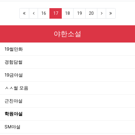
(current)
16
17
18
19
20
야한소설
19썰만화
경험담썰
19금야설
ㅅㅅ썰 모음
근친야설
학원야설
SM야설