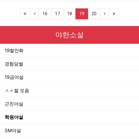
(current)
16
17
18
19
20
야한소설
19썰만화
경험담썰
19금야설
ㅅㅅ썰 모음
근친야설
학원야설
SM야설