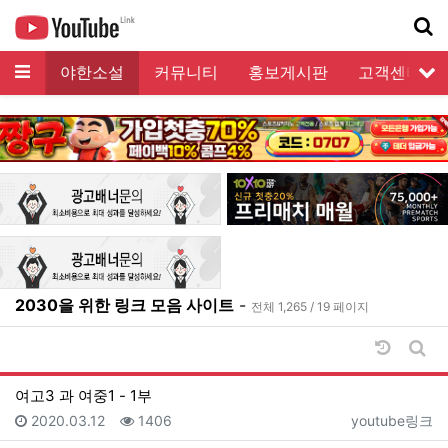
메뉴
모음
야한소설
커뮤니티
홍보게시판
고객센터
서
기
2030을 위한 링크 모음 사이트
-
전체 1,265 / 19 페이지
날짜순 
게시
여고3 과 여중1 - 1부
등록일
조회
등록자
2020.03.12
1406
youtube링크