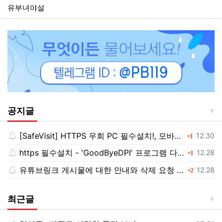
유부녀야설
공지글
[SafeVisit] HTTPS 우회 PC 필수설치!, 모바일 최강속도
댓글
등록일
12.30
1
https 필수설치 - 'GoodByeDPI' 프로그램 다운로드<<
댓글
등록일
12.28
1
유튜브링크 게시물에 대한 안내와 삭제 요청 공지
댓글
등록일
12.28
2
최근글